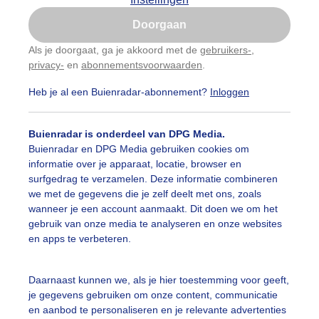
Is goed, toon de popup
Doorgaan
Nu niet, misschien later
Als je doorgaat, ga je akkoord met de
gebruikers-
,
privacy-
en
abonnementsvoorwaarden
.
Gebruik je Safari en wil je niet elke dag deze pop-up
zien?
Heb je al een Buienradar-abonnement?
Inloggen
Klik
hier
om dit aan te passen
Buienradar is onderdeel van DPG Media.
Buienradar en DPG Media gebruiken cookies om
informatie over je apparaat, locatie, browser en
surfgedrag te verzamelen. Deze informatie combineren
we met de gegevens die je zelf deelt met ons, zoals
wanneer je een account aanmaakt. Dit doen we om het
gebruik van onze media te analyseren en onze websites
en apps te verbeteren.
k bezocht bevrijdingsfestival
Daarnaast kunnen we, als je hier toestemming voor geeft,
je gegevens gebruiken om onze content, communicatie
r: ria brasser
Gemaakt: 05-05-2025, 88x bekeken
en aanbod te personaliseren en je relevante advertenties