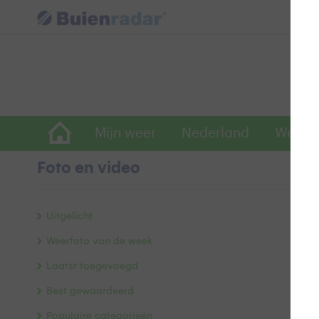
Mijn weer
Nederland
Wereld
Foto en video
P
Uitgelicht
Weerfoto van de week
Laatst toegevoegd
Best gewaardeerd
Populaire categorieën