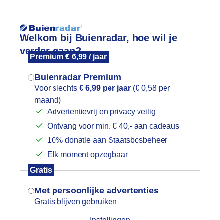
Reisinforma
Welkom bij Buienradar, hoe wil je
verder gaan?
Premium € 6,99 / jaar
Buienradar Premium
Voor slechts
€ 6,99 per jaar
(€ 0,58 per
wijd
Foto en video
Weerzine
maand)
Mogen we je locatie gebruiken voor
Advertentievrij en privacy veilig
het weer?
Zoeken in 
Ontvang voor min. € 40,- aan cadeaus
10% donatie aan Staatsbosbeheer
rima weer voor bevrijdingsfestival
Elk moment opzegbaar
Indien je hier nog geen akkoord op hebt
Gratis
gegeven, verschijnt er zo een pop-up uit
je browser waarin deze toestemming
Met persoonlijke advertenties
gevraagd wordt.
Gratis blijven gebruiken
Instellingen