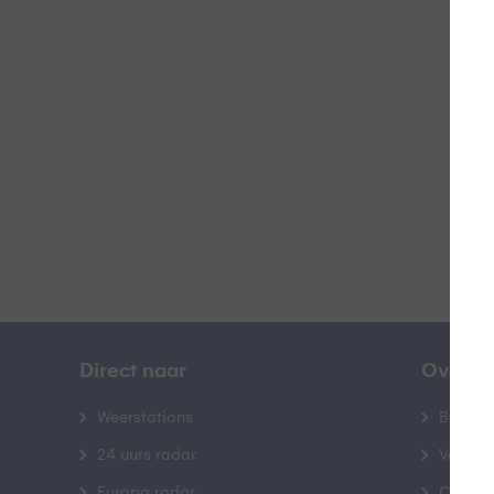
B
B
Direct naar
Over B
Weerstations
Bedrij
24 uurs radar
Veelge
Europa radar
Contac