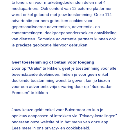
te tonen, en voor marketingdoeleinden delen met 4
mediapartners. Ook content van 13 externe platformen
evrijdingsfestival
Bevrijdingsdag
Primafestvalweer
wordt enkel getoond met jouw toestemming. Onze 114
advertentie partners gebruiken cookies voor
gepersonaliseerde advertenties, advertentie- en
ekijk slideshow
contentmetingen, doelgroepenonderzoek en ontwikkeling
van diensten. Sommige advertentie partners kunnen ook
je precieze geolocatie hiervoor gebruiken.
Geef toestemming of betaal voor toegang
Door op "Gratis" te klikken, geef je toestemming voor alle
Een moment geduld
bovenstaande doeleinden. Indien je voor geen enkel
doeleinde toestemming wenst te geven, kun je kiezen
voor een advertentievrije ervaring door op “Buienradar
Premium” te klikken.
uienradar
Mijn weer
Jouw keuze geldt enkel voor Buienradar en kun je
fsgegevens
De Bilt
opnieuw aanpassen of intrekken via “Privacy-instellingen”
stelde vragen
onderaan onze website of in het menu van onze app.
Lees meer in ons
privacy-
en
cookiebeleid
.
t