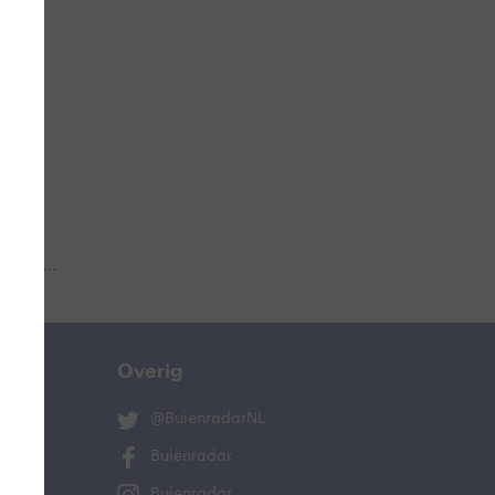
 aub...
Overig
@BuienradarNL
Buienradar
Buienradar