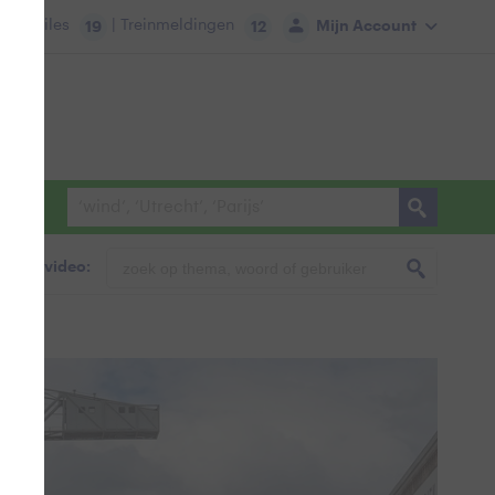
tie:
Files
| Treinmeldingen
Mijn Account
19
12
foto & video: