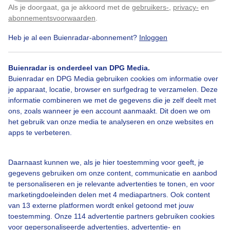
Als je doorgaat, ga je akkoord met de
gebruikers-
,
privacy-
en
Klik
hier
om dit aan te passen
abonnementsvoorwaarden
.
Heb je al een Buienradar-abonnement?
Inloggen
Sloot
Weiland
Zon
Buienradar is onderdeel van DPG Media.
Buienradar en DPG Media gebruiken cookies om informatie over
Bekijk slideshow
je apparaat, locatie, browser en surfgedrag te verzamelen. Deze
informatie combineren we met de gegevens die je zelf deelt met
ons, zoals wanneer je een account aanmaakt. Dit doen we om
het gebruik van onze media te analyseren en onze websites en
apps te verbeteren.
Een moment geduld aub...
Daarnaast kunnen we, als je hier toestemming voor geeft, je
gegevens gebruiken om onze content, communicatie en aanbod
te personaliseren en je relevante advertenties te tonen, en voor
marketingdoeleinden delen met 4 mediapartners. Ook content
van 13 externe platformen wordt enkel getoond met jouw
toestemming. Onze 114 advertentie partners gebruiken cookies
voor gepersonaliseerde advertenties, advertentie- en
Over Buienradar