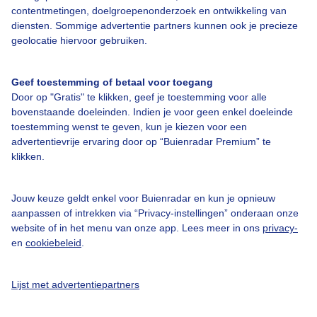
contentmetingen, doelgroepenonderzoek en ontwikkeling van
diensten. Sommige advertentie partners kunnen ook je precieze
Bedrijfsgegevens
geolocatie hiervoor gebruiken.
Veelgestelde vragen
Geef toestemming of betaal voor toegang
Contact
Door op "Gratis" te klikken, geef je toestemming voor alle
Toegankelijkheid
bovenstaande doeleinden. Indien je voor geen enkel doeleinde
toestemming wenst te geven, kun je kiezen voor een
Gebruikersvoorwaarden
advertentievrije ervaring door op “Buienradar Premium” te
klikken.
Adverteren
Buienradar Team
Jouw keuze geldt enkel voor Buienradar en kun je opnieuw
Privacy beleid
aanpassen of intrekken via “Privacy-instellingen” onderaan onze
website of in het menu van onze app. Lees meer in ons
privacy-
Cookie beleid
en
cookiebeleid
.
Privacy instellingen
Gratis weerdata
Lijst met advertentiepartners
@BuienradarNL