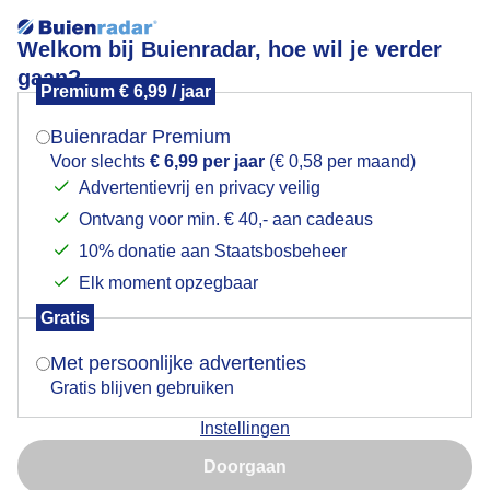
Welkom bij Buienradar, hoe wil je verder
gaan?
Premium € 6,99 / jaar
Mogen we je locatie gebruiken voor het
Vanmiddag volop zon
weer?
Buienradar Premium
Voor slechts
€ 6,99 per jaar
(€ 0,58 per maand)
Advertentievrij en privacy veilig
Ontvang voor min. € 40,- aan cadeaus
Indien je hier nog geen akkoord op hebt gegeven,
verschijnt er zo een pop-up uit je browser waarin
10% donatie aan Staatsbosbeheer
deze toestemming gevraagd wordt.
Elk moment opzegbaar
Gratis
Is goed, toon de popup
Met persoonlijke advertenties
Gratis blijven gebruiken
Vanmiddag in Velserbroek
Instellingen
Nu niet, misschien later
Door: Yvonne Raphael
Gemaakt: 05-05-2025, 34x bekeken
Doorgaan
Gebruik je Safari en wil je niet elke dag deze pop-up zien?