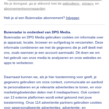
Als je doorgaat, ga je akkoord met de
gebruikers-
,
privacy-
en
Klik
hier
om dit aan te passen
abonnementsvoorwaarden
.
Heb je al een Buienradar-abonnement?
Inloggen
Lente
Wolken
Zonsopkomst
Buienradar is onderdeel van DPG Media.
Buienradar en DPG Media gebruiken cookies om informatie over
Bekijk slideshow
je apparaat, locatie, browser en surfgedrag te verzamelen. Deze
informatie combineren we met de gegevens die je zelf deelt met
ons, zoals wanneer je een account aanmaakt. Dit doen we om
het gebruik van onze media te analyseren en onze websites en
apps te verbeteren.
Een moment geduld aub...
Daarnaast kunnen we, als je hier toestemming voor geeft, je
gegevens gebruiken om onze content, communicatie en aanbod
te personaliseren en je relevante advertenties te tonen, en voor
marketingdoeleinden delen met 4 mediapartners. Ook content
van 13 externe platformen wordt enkel getoond met jouw
toestemming. Onze 114 advertentie partners gebruiken cookies
voor gepersonaliseerde advertenties, advertentie- en
Over Buienradar