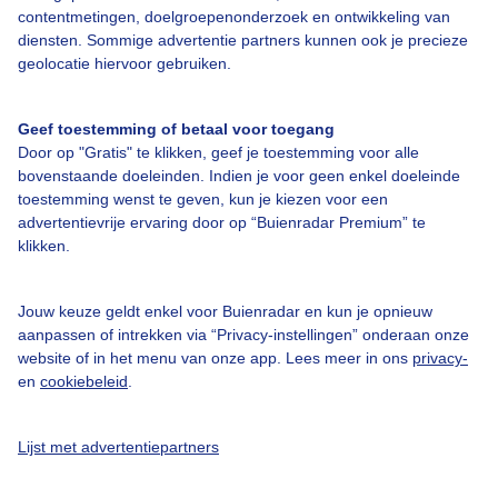
contentmetingen, doelgroepenonderzoek en ontwikkeling van
diensten. Sommige advertentie partners kunnen ook je precieze
Bedrijfsgegevens
geolocatie hiervoor gebruiken.
Veelgestelde vragen
Geef toestemming of betaal voor toegang
Contact
Door op "Gratis" te klikken, geef je toestemming voor alle
Toegankelijkheid
bovenstaande doeleinden. Indien je voor geen enkel doeleinde
toestemming wenst te geven, kun je kiezen voor een
Gebruikersvoorwaarden
advertentievrije ervaring door op “Buienradar Premium” te
klikken.
Adverteren
Buienradar Team
Jouw keuze geldt enkel voor Buienradar en kun je opnieuw
Privacy beleid
aanpassen of intrekken via “Privacy-instellingen” onderaan onze
website of in het menu van onze app. Lees meer in ons
privacy-
Cookie beleid
en
cookiebeleid
.
Privacy instellingen
Gratis weerdata
Lijst met advertentiepartners
@BuienradarNL