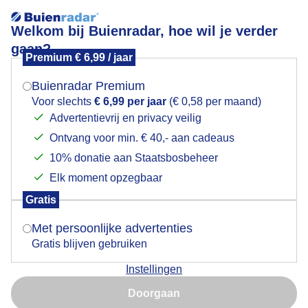
Welkom bij Buienradar, hoe wil je verder
gaan?
Premium € 6,99 / jaar
Mogen we je locatie gebruiken voor het
Wat een plaatje vanmorgen vroeg
weer?
Buienradar Premium
Voor slechts
€ 6,99 per jaar
(€ 0,58 per maand)
Advertentievrij en privacy veilig
Ontvang voor min. € 40,- aan cadeaus
Indien je hier nog geen akkoord op hebt gegeven,
verschijnt er zo een pop-up uit je browser waarin
10% donatie aan Staatsbosbeheer
deze toestemming gevraagd wordt.
Elk moment opzegbaar
Gratis
Is goed, toon de popup
Met persoonlijke advertenties
Gratis blijven gebruiken
Wat een plaatje vanmorgen vroeg
Instellingen
Nu niet, misschien later
Door: Jeroen van Rossum
Gemaakt: 04-05-2025, 71x bekeken
Doorgaan
Gebruik je Safari en wil je niet elke dag deze pop-up zien?