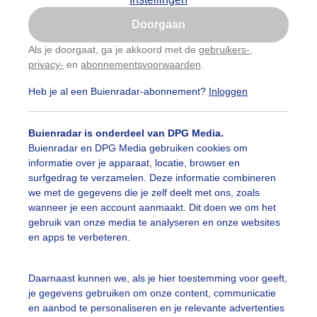
Is goed, toon de popup
Doorgaan
Nu niet, misschien later
Als je doorgaat, ga je akkoord met de
gebruikers-
,
privacy-
en
abonnementsvoorwaarden
.
Gebruik je Safari en wil je niet elke dag deze pop-up
zien?
Heb je al een Buienradar-abonnement?
Inloggen
Klik
hier
om dit aan te passen
Buienradar is onderdeel van DPG Media.
Buienradar en DPG Media gebruiken cookies om
informatie over je apparaat, locatie, browser en
surfgedrag te verzamelen. Deze informatie combineren
we met de gegevens die je zelf deelt met ons, zoals
wanneer je een account aanmaakt. Dit doen we om het
gebruik van onze media te analyseren en onze websites
en apps te verbeteren.
Daarnaast kunnen we, als je hier toestemming voor geeft,
je gegevens gebruiken om onze content, communicatie
chtig zeilweer vanmiddag bij de opening van het skûtsjes
en aanbod te personaliseren en je relevante advertenties