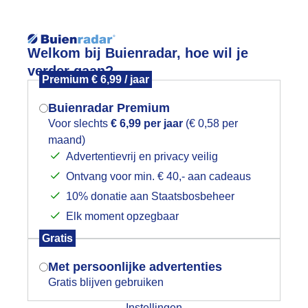
Reisinforma
Welkom bij Buienradar, hoe wil je
verder gaan?
Premium € 6,99 / jaar
Buienradar Premium
Voor slechts
€ 6,99 per jaar
(€ 0,58 per
Lees meer.
maand)
Mogen we je locatie gebruiken voor
Advertentievrij en privacy veilig
wijd
Foto en video
Weerzine
het weer?
Ontvang voor min. € 40,- aan cadeaus
10% donatie aan Staatsbosbeheer
Zoeken in 
Elk moment opzegbaar
Indien je hier nog geen akkoord op hebt
rachtig zeilweer
Gratis
gegeven, verschijnt er zo een pop-up uit
je browser waarin deze toestemming
Met persoonlijke advertenties
gevraagd wordt.
Gratis blijven gebruiken
Instellingen