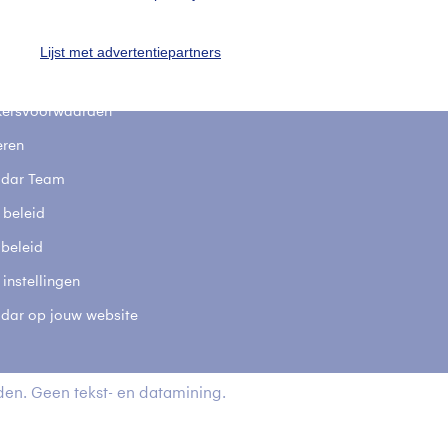
stelde vragen
t
Lijst met advertentiepartners
elijkheid
kersvoorwaarden
eren
adar Team
 beleid
 beleid
 instellingen
adar op jouw website
en. Geen tekst- en datamining.