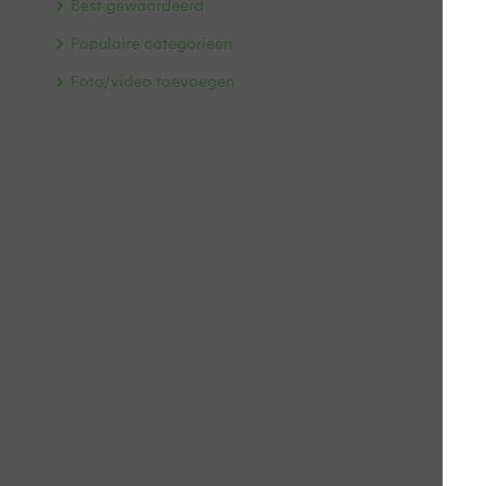
Best gewaardeerd
Populaire categorieën
Foto/video toevoegen
Pra