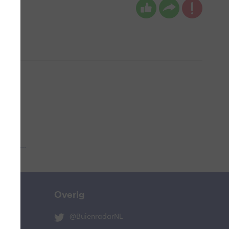
 aub...
Overig
@BuienradarNL