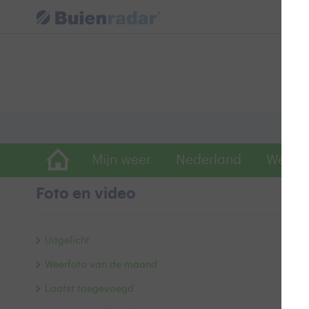
Mijn weer
Nederland
Wereld
Foto en video
P
Uitgelicht
Weerfoto van de maand
Laatst toegevoegd