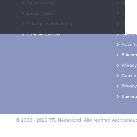
24 uurs radar
Veelge
Europa radar
Contac
7-daagse verwachting
Toegank
Satelliet Europa
Gebrui
Advert
Buienr
Privacy
Cookie
Privacy
Buienr
© 2006 - 2026 RTL Nederland. Alle rechten voorbehoud