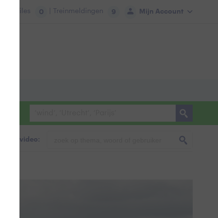
tie:
Files
| Treinmeldingen
Mijn Account
0
9
foto & video: