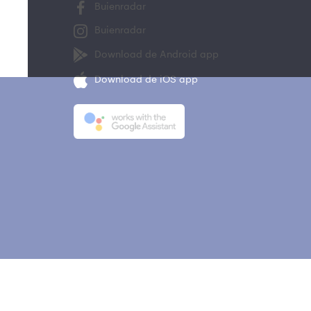
Buienradar
Buienradar
Download de Android app
Download de iOS app