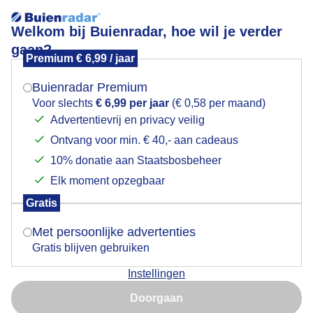
Welkom bij Buienradar, hoe wil je verder
gaan?
Premium € 6,99 / jaar
Mogen we je locatie gebruiken voor het
Onstabiele lucht boven koolzaadveld
weer?
Buienradar Premium
Voor slechts
€ 6,99 per jaar
(€ 0,58 per maand)
Advertentievrij en privacy veilig
Ontvang voor min. € 40,- aan cadeaus
Indien je hier nog geen akkoord op hebt gegeven,
verschijnt er zo een pop-up uit je browser waarin
10% donatie aan Staatsbosbeheer
deze toestemming gevraagd wordt.
Elk moment opzegbaar
Gratis
Is goed, toon de popup
Met persoonlijke advertenties
Gratis blijven gebruiken
De lucht is onstabiel boven het koolzaadveld
Instellingen
Nu niet, misschien later
Door: Simone Genna Wiersma
Gemaakt: 02-05-2025, 36x bekeken
Doorgaan
Gebruik je Safari en wil je niet elke dag deze pop-up zien?