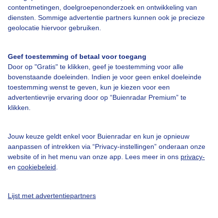
contentmetingen, doelgroepenonderzoek en ontwikkeling van
diensten. Sommige advertentie partners kunnen ook je precieze
Bedrijfsgegevens
geolocatie hiervoor gebruiken.
Veelgestelde vragen
Geef toestemming of betaal voor toegang
Contact
Door op "Gratis" te klikken, geef je toestemming voor alle
Toegankelijkheid
bovenstaande doeleinden. Indien je voor geen enkel doeleinde
toestemming wenst te geven, kun je kiezen voor een
Gebruikersvoorwaarden
advertentievrije ervaring door op “Buienradar Premium” te
klikken.
Adverteren
Buienradar Team
Jouw keuze geldt enkel voor Buienradar en kun je opnieuw
Privacy beleid
aanpassen of intrekken via “Privacy-instellingen” onderaan onze
website of in het menu van onze app. Lees meer in ons
privacy-
Cookie beleid
en
cookiebeleid
.
Privacy instellingen
Gratis weerdata
Lijst met advertentiepartners
@BuienradarNL