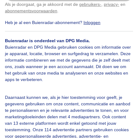
Als je doorgaat, ga je akkoord met de
gebruikers-
,
privacy-
en
Klik
hier
om dit aan te passen
abonnementsvoorwaarden
.
Heb je al een Buienradar-abonnement?
Inloggen
Wolken
Onstabiel
Koolzaadveld
Buienradar is onderdeel van DPG Media.
Buienradar en DPG Media gebruiken cookies om informatie over
Bekijk slideshow
je apparaat, locatie, browser en surfgedrag te verzamelen. Deze
informatie combineren we met de gegevens die je zelf deelt met
ons, zoals wanneer je een account aanmaakt. Dit doen we om
het gebruik van onze media te analyseren en onze websites en
apps te verbeteren.
Een moment geduld aub...
Daarnaast kunnen we, als je hier toestemming voor geeft, je
gegevens gebruiken om onze content, communicatie en aanbod
te personaliseren en je relevante advertenties te tonen, en voor
marketingdoeleinden delen met 4 mediapartners. Ook content
van 13 externe platformen wordt enkel getoond met jouw
toestemming. Onze 114 advertentie partners gebruiken cookies
voor gepersonaliseerde advertenties, advertentie- en
Over Buienradar