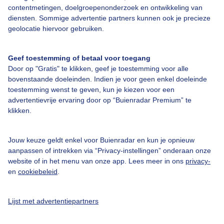
contentmetingen, doelgroepenonderzoek en ontwikkeling van
diensten. Sommige advertentie partners kunnen ook je precieze
Bedrijfsgegevens
geolocatie hiervoor gebruiken.
Veelgestelde vragen
Geef toestemming of betaal voor toegang
Contact
Door op "Gratis" te klikken, geef je toestemming voor alle
Toegankelijkheid
bovenstaande doeleinden. Indien je voor geen enkel doeleinde
toestemming wenst te geven, kun je kiezen voor een
Gebruikersvoorwaarden
advertentievrije ervaring door op “Buienradar Premium” te
klikken.
Adverteren
Buienradar Team
Jouw keuze geldt enkel voor Buienradar en kun je opnieuw
Privacy beleid
aanpassen of intrekken via “Privacy-instellingen” onderaan onze
website of in het menu van onze app. Lees meer in ons
privacy-
Cookie beleid
en
cookiebeleid
.
Privacy instellingen
Gratis weerdata
Lijst met advertentiepartners
@BuienradarNL