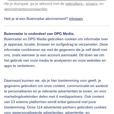
Als je doorgaat, ga je akkoord met de
gebruikers-
,
privacy-
en
Klik
hier
om dit aan te passen
abonnementsvoorwaarden
.
Heb je al een Buienradar-abonnement?
Inloggen
Wilhelminakanaal
Zonnig
Vrachtschip
Buienradar is onderdeel van DPG Media.
Buienradar en DPG Media gebruiken cookies om informatie over
Bekijk slideshow
je apparaat, locatie, browser en surfgedrag te verzamelen. Deze
informatie combineren we met de gegevens die je zelf deelt met
ons, zoals wanneer je een account aanmaakt. Dit doen we om
het gebruik van onze media te analyseren en onze websites en
apps te verbeteren.
Een moment geduld aub...
Daarnaast kunnen we, als je hier toestemming voor geeft, je
gegevens gebruiken om onze content, communicatie en aanbod
te personaliseren en je relevante advertenties te tonen, en voor
marketingdoeleinden delen met 4 mediapartners. Ook content
van 13 externe platformen wordt enkel getoond met jouw
toestemming. Onze 114 advertentie partners gebruiken cookies
voor gepersonaliseerde advertenties, advertentie- en
Over Buienradar