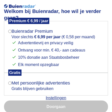
Welkom bij Buienradar, hoe wil je verder
gaan?
Premium € 6,99 / jaar
Mogen we je locatie gebruiken voor het
Vrachtschip op Wilhelminakanaal
weer?
Buienradar Premium
Voor slechts
€ 6,99 per jaar
(€ 0,58 per maand)
Advertentievrij en privacy veilig
Ontvang voor min. € 40,- aan cadeaus
Indien je hier nog geen akkoord op hebt gegeven,
verschijnt er zo een pop-up uit je browser waarin
10% donatie aan Staatsbosbeheer
deze toestemming gevraagd wordt.
Elk moment opzegbaar
Gratis
Is goed, toon de popup
Met persoonlijke advertenties
Gratis blijven gebruiken
zomers met volop zon en hoge temperatuur.
Instellingen
Nu niet, misschien later
Door: Toon Boons
Gemaakt: 01-05-2025, 39x bekeken
Doorgaan
Gebruik je Safari en wil je niet elke dag deze pop-up zien?