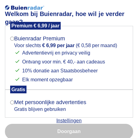
Welkom bij Buienradar, hoe wil je verder
gaan?
Premium € 6,99 / jaar
Mogen we je locatie gebruiken voor het
Varen in ons bootje op de Loosdrechtse Plassen
weer?
vanmiddag.
Buienradar Premium
Voor slechts
€ 6,99 per jaar
(€ 0,58 per maand)
Advertentievrij en privacy veilig
Ontvang voor min. € 40,- aan cadeaus
Indien je hier nog geen akkoord op hebt gegeven,
verschijnt er zo een pop-up uit je browser waarin
10% donatie aan Staatsbosbeheer
deze toestemming gevraagd wordt.
Elk moment opzegbaar
Gratis
Is goed, toon de popup
Met persoonlijke advertenties
Gratis blijven gebruiken
Instellingen
Nu niet, misschien later
Doorgaan
Gebruik je Safari en wil je niet elke dag deze pop-up zien?