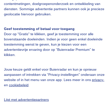
contentmetingen, doelgroepenonderzoek en ontwikkeling van
diensten. Sommige advertentie partners kunnen ook je precieze
geolocatie hiervoor gebruiken.
Over Buienradar
Geef toestemming of betaal voor toegang
Door op "Gratis" te klikken, geef je toestemming voor alle
bovenstaande doeleinden. Indien je voor geen enkel doeleinde
Bedrijfsgegevens
toestemming wenst te geven, kun je kiezen voor een
advertentievrije ervaring door op “Buienradar Premium” te
Veelgestelde vragen
klikken.
Contact
Toegankelijkheid
Jouw keuze geldt enkel voor Buienradar en kun je opnieuw
aanpassen of intrekken via “Privacy-instellingen” onderaan onze
Gebruikersvoorwaarden
website of in het menu van onze app. Lees meer in ons
privacy-
Adverteren
en
cookiebeleid
.
Buienradar Team
Lijst met advertentiepartners
Privacy beleid
Cookie beleid