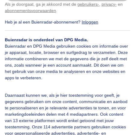
Als je doorgaat, ga je akkoord met de
gebruikers-
,
privacy-
en
Klik
hier
om dit aan te passen
Genieten. Zomer!
abonnementsvoorwaarden
.
Heb je al een Buienradar-abonnement?
Inloggen
Door: Chris Meewis
Gemaakt: 30-04-2025, 96x bekeken
Buienradar is onderdeel van DPG Media.
1
Buienradar en DPG Media gebruiken cookies om informatie over
je apparaat, locatie, browser en surfgedrag te verzamelen. Deze
Lente
Zon
informatie combineren we met de gegevens die je zelf deelt met
ons, zoals wanneer je een account aanmaakt. Dit doen we om
het gebruik van onze media te analyseren en onze websites en
apps te verbeteren.
Bekijk slideshow
Daarnaast kunnen we, als je hier toestemming voor geeft, je
gegevens gebruiken om onze content, communicatie en aanbod
te personaliseren en je relevante advertenties te tonen, en voor
marketingdoeleinden delen met 4 mediapartners. Ook content
van 13 externe platformen wordt enkel getoond met jouw
Een moment geduld aub...
toestemming. Onze 114 advertentie partners gebruiken cookies
voor gepersonaliseerde advertenties, advertentie- en