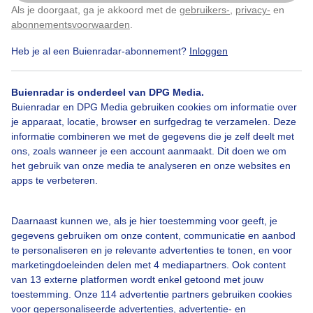
In bloei in het bos, een plantje met een interessant
Als je doorgaat, ga je akkoord met de
gebruikers-
,
privacy-
en
Klik
hier
om dit aan te passen
verhaal.
abonnementsvoorwaarden
.
Heb je al een Buienradar-abonnement?
Inloggen
Door: Marij Bouwers
Gemaakt: 29-04-2025, 45x bekeken
Buienradar is onderdeel van DPG Media.
Buienradar en DPG Media gebruiken cookies om informatie over
Natuur
je apparaat, locatie, browser en surfgedrag te verzamelen. Deze
informatie combineren we met de gegevens die je zelf deelt met
ons, zoals wanneer je een account aanmaakt. Dit doen we om
het gebruik van onze media te analyseren en onze websites en
Bekijk slideshow
apps te verbeteren.
Daarnaast kunnen we, als je hier toestemming voor geeft, je
gegevens gebruiken om onze content, communicatie en aanbod
te personaliseren en je relevante advertenties te tonen, en voor
marketingdoeleinden delen met 4 mediapartners. Ook content
Een moment geduld aub...
van 13 externe platformen wordt enkel getoond met jouw
toestemming. Onze 114 advertentie partners gebruiken cookies
voor gepersonaliseerde advertenties, advertentie- en