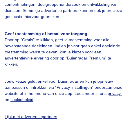
contentmetingen, doelgroepenonderzoek en ontwikkeling van
diensten. Sommige advertentie partners kunnen ook je precieze
geolocatie hiervoor gebruiken.
Over Buienradar
Geef toestemming of betaal voor toegang
Door op "Gratis" te klikken, geef je toestemming voor alle
Bedrijfsgegevens
bovenstaande doeleinden. Indien je voor geen enkel doeleinde
toestemming wenst te geven, kun je kiezen voor een
Veelgestelde vragen
advertentievrije ervaring door op “Buienradar Premium” te
Contact
klikken.
Toegankelijkheid
Jouw keuze geldt enkel voor Buienradar en kun je opnieuw
Gebruikersvoorwaarden
aanpassen of intrekken via “Privacy-instellingen” onderaan onze
website of in het menu van onze app. Lees meer in ons
privacy-
Adverteren
en
cookiebeleid
.
Buienradar Team
Privacy beleid
Lijst met advertentiepartners
Cookie beleid