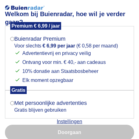
Welkom bij Buienradar, hoe wil je verder
gaan?
Premium € 6,99 / jaar
Mogen we je locatie gebruiken voor het
lievevrouwebedstro
weer?
Buienradar Premium
Voor slechts
€ 6,99 per jaar
(€ 0,58 per maand)
Advertentievrij en privacy veilig
Ontvang voor min. € 40,- aan cadeaus
Indien je hier nog geen akkoord op hebt gegeven,
verschijnt er zo een pop-up uit je browser waarin
10% donatie aan Staatsbosbeheer
deze toestemming gevraagd wordt.
Elk moment opzegbaar
Gratis
Is goed, toon de popup
Met persoonlijke advertenties
Gratis blijven gebruiken
Instellingen
Nu niet, misschien later
Doorgaan
Gebruik je Safari en wil je niet elke dag deze pop-up zien?