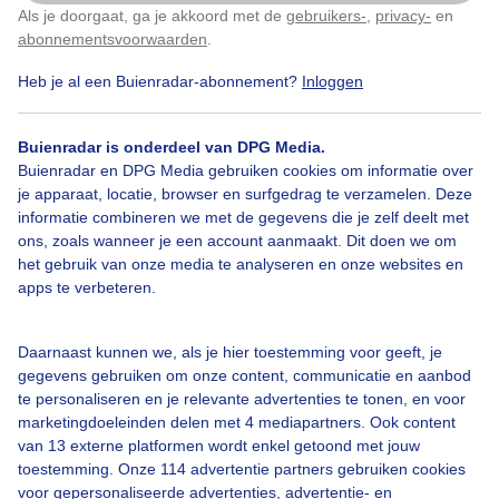
Als je doorgaat, ga je akkoord met de
gebruikers-
,
privacy-
en
Klik
hier
om dit aan te passen
Door: ria brasser
Gemaakt: 25-04-2025, 37x bekeken
abonnementsvoorwaarden
.
Heb je al een Buienradar-abonnement?
Inloggen
Mixvanzonenwolken
Witteseringen
Buienradar is onderdeel van DPG Media.
Buienradar en DPG Media gebruiken cookies om informatie over
je apparaat, locatie, browser en surfgedrag te verzamelen. Deze
informatie combineren we met de gegevens die je zelf deelt met
Bekijk slideshow
ons, zoals wanneer je een account aanmaakt. Dit doen we om
het gebruik van onze media te analyseren en onze websites en
apps te verbeteren.
Daarnaast kunnen we, als je hier toestemming voor geeft, je
Een moment geduld aub...
gegevens gebruiken om onze content, communicatie en aanbod
te personaliseren en je relevante advertenties te tonen, en voor
marketingdoeleinden delen met 4 mediapartners. Ook content
van 13 externe platformen wordt enkel getoond met jouw
toestemming. Onze 114 advertentie partners gebruiken cookies
voor gepersonaliseerde advertenties, advertentie- en