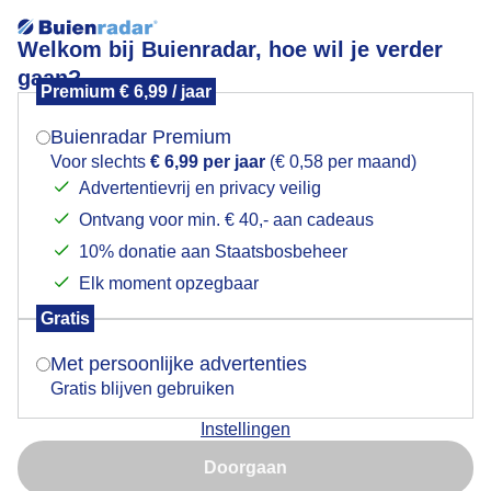
Welkom bij Buienradar, hoe wil je verder
gaan?
Premium € 6,99 / jaar
Mogen we je locatie gebruiken voor het
Lees meer.
weer?
Buienradar Premium
Mix van zon en wolken
Voor slechts
€ 6,99 per jaar
(€ 0,58 per maand)
Advertentievrij en privacy veilig
Ontvang voor min. € 40,- aan cadeaus
Indien je hier nog geen akkoord op hebt gegeven,
verschijnt er zo een pop-up uit je browser waarin
10% donatie aan Staatsbosbeheer
deze toestemming gevraagd wordt.
Elk moment opzegbaar
Gratis
Is goed, toon de popup
Met persoonlijke advertenties
Gratis blijven gebruiken
Instellingen
Nu niet, misschien later
Mix van zon en wolken
Doorgaan
Gebruik je Safari en wil je niet elke dag deze pop-up zien?