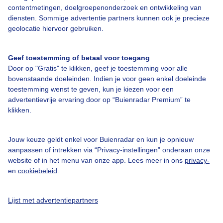
contentmetingen, doelgroepenonderzoek en ontwikkeling van
diensten. Sommige advertentie partners kunnen ook je precieze
Over Buienradar
geolocatie hiervoor gebruiken.
Bedrijfsgegevens
Geef toestemming of betaal voor toegang
Veelgestelde vragen
Door op "Gratis" te klikken, geef je toestemming voor alle
bovenstaande doeleinden. Indien je voor geen enkel doeleinde
Contact
toestemming wenst te geven, kun je kiezen voor een
advertentievrije ervaring door op “Buienradar Premium” te
Toegankelijkheid
klikken.
Gebruikersvoorwaarden
Adverteren
Jouw keuze geldt enkel voor Buienradar en kun je opnieuw
aanpassen of intrekken via “Privacy-instellingen” onderaan onze
Buienradar Team
website of in het menu van onze app. Lees meer in ons
privacy-
Privacy beleid
en
cookiebeleid
.
Cookie beleid
Lijst met advertentiepartners
Privacy instellingen
Gratis weerdata