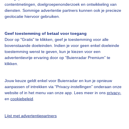
Bedrijfsgegevens
contentmetingen, doelgroepenonderzoek en ontwikkeling van
diensten. Sommige advertentie partners kunnen ook je precieze
Veelgestelde vragen
geolocatie hiervoor gebruiken.
Contact
Toegankelijkheid
Geef toestemming of betaal voor toegang
Door op "Gratis" te klikken, geef je toestemming voor alle
Gebruikersvoorwaarden
bovenstaande doeleinden. Indien je voor geen enkel doeleinde
toestemming wenst te geven, kun je kiezen voor een
Adverteren
advertentievrije ervaring door op “Buienradar Premium” te
Buienradar Team
klikken.
Privacy beleid
Jouw keuze geldt enkel voor Buienradar en kun je opnieuw
Cookie beleid
aanpassen of intrekken via “Privacy-instellingen” onderaan onze
Privacy instellingen
website of in het menu van onze app. Lees meer in ons
privacy-
en
cookiebeleid
.
Gratis weerdata
@BuienradarNL
Lijst met advertentiepartners
Buienradar