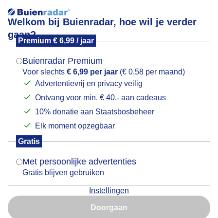
Welkom bij Buienradar, hoe wil je verder
gaan?
Premium € 6,99 / jaar
Mogen we je locatie gebruiken voor het
Regen en een waterig zonnetje
weer?
Buienradar Premium
Voor slechts
€ 6,99 per jaar
(€ 0,58 per maand)
Advertentievrij en privacy veilig
Ontvang voor min. € 40,- aan cadeaus
Indien je hier nog geen akkoord op hebt gegeven,
verschijnt er zo een pop-up uit je browser waarin
10% donatie aan Staatsbosbeheer
deze toestemming gevraagd wordt.
Elk moment opzegbaar
Gratis
Is goed, toon de popup
Met persoonlijke advertenties
Waterig zonnetje
Gratis blijven gebruiken
Door: Joyce Derksen
Gemaakt: 23-04-2025, 101x bekeken
Instellingen
Nu niet, misschien later
Doorgaan
Gebruik je Safari en wil je niet elke dag deze pop-up zien?