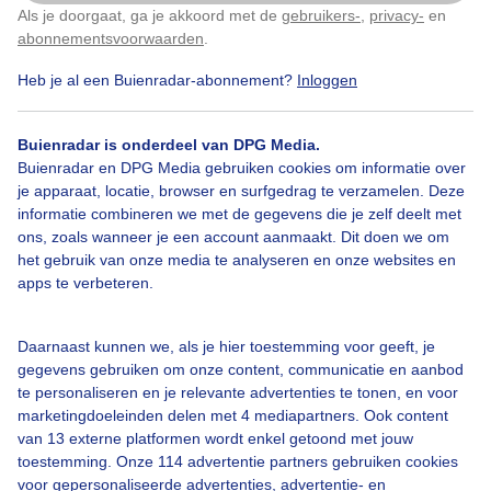
Als je doorgaat, ga je akkoord met de
gebruikers-
,
privacy-
en
Klik
hier
om dit aan te passen
Waterigzonnetje
Regen
Wolken
abonnementsvoorwaarden
.
Heb je al een Buienradar-abonnement?
Inloggen
Bekijk slideshow
Buienradar is onderdeel van DPG Media.
Buienradar en DPG Media gebruiken cookies om informatie over
je apparaat, locatie, browser en surfgedrag te verzamelen. Deze
informatie combineren we met de gegevens die je zelf deelt met
ons, zoals wanneer je een account aanmaakt. Dit doen we om
het gebruik van onze media te analyseren en onze websites en
Een moment geduld aub...
apps te verbeteren.
Daarnaast kunnen we, als je hier toestemming voor geeft, je
gegevens gebruiken om onze content, communicatie en aanbod
te personaliseren en je relevante advertenties te tonen, en voor
marketingdoeleinden delen met 4 mediapartners. Ook content
van 13 externe platformen wordt enkel getoond met jouw
Over Buienradar
toestemming. Onze 114 advertentie partners gebruiken cookies
voor gepersonaliseerde advertenties, advertentie- en