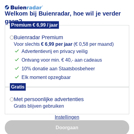
Welkom bij Buienradar, hoe wil je verder
gaan?
Premium € 6,99 / jaar
Mogen we je locatie gebruiken voor het
GOUDEN REGEN IN BLOEI-
weer?
Buienradar Premium
Voor slechts
€ 6,99 per jaar
(€ 0,58 per maand)
Advertentievrij en privacy veilig
Ontvang voor min. € 40,- aan cadeaus
Indien je hier nog geen akkoord op hebt gegeven,
verschijnt er zo een pop-up uit je browser waarin
10% donatie aan Staatsbosbeheer
deze toestemming gevraagd wordt.
Elk moment opzegbaar
Gratis
Is goed, toon de popup
Met persoonlijke advertenties
Gratis blijven gebruiken
Lentegroen overal , alles groeit , het regent niet ! wel
Instellingen
grijs bewolkt en rustig weer ,rond 16.graden
Nu niet, misschien later
Doorgaan
Door: Nellie Bartels
Gemaakt: 23-04-2025, 54x bekeken
Gebruik je Safari en wil je niet elke dag deze pop-up zien?