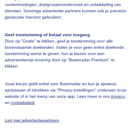
Over Buienradar
contentmetingen, doelgroepenonderzoek en ontwikkeling van
diensten. Sommige advertentie partners kunnen ook je precieze
geolocatie hiervoor gebruiken.
Bedrijfsgegevens
Veelgestelde vragen
Geef toestemming of betaal voor toegang
Door op "Gratis" te klikken, geef je toestemming voor alle
Contact
bovenstaande doeleinden. Indien je voor geen enkel doeleinde
Toegankelijkheid
toestemming wenst te geven, kun je kiezen voor een
advertentievrije ervaring door op “Buienradar Premium” te
Gebruikersvoorwaarden
klikken.
Adverteren
Buienradar Team
Jouw keuze geldt enkel voor Buienradar en kun je opnieuw
aanpassen of intrekken via “Privacy-instellingen” onderaan onze
Privacy beleid
website of in het menu van onze app. Lees meer in ons
privacy-
en
cookiebeleid
.
Cookie beleid
Privacy instellingen
Lijst met advertentiepartners
Gratis weerdata