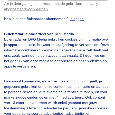
Als je doorgaat, ga je akkoord met de
gebruikers-
,
privacy-
en
Klik
hier
om dit aan te passen
abonnementsvoorwaarden
.
Heb je al een Buienradar-abonnement?
Inloggen
Goudenregen
Lente
Wolken
Buienradar is onderdeel van DPG Media.
Buienradar en DPG Media gebruiken cookies om informatie over
je apparaat, locatie, browser en surfgedrag te verzamelen. Deze
Bekijk slideshow
informatie combineren we met de gegevens die je zelf deelt met
ons, zoals wanneer je een account aanmaakt. Dit doen we om
het gebruik van onze media te analyseren en onze websites en
apps te verbeteren.
Een moment geduld aub...
Daarnaast kunnen we, als je hier toestemming voor geeft, je
gegevens gebruiken om onze content, communicatie en aanbod
te personaliseren en je relevante advertenties te tonen, en voor
marketingdoeleinden delen met 4 mediapartners. Ook content
van 13 externe platformen wordt enkel getoond met jouw
toestemming. Onze 114 advertentie partners gebruiken cookies
voor gepersonaliseerde advertenties, advertentie- en