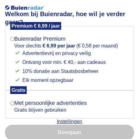
Welkom bij Buienradar, hoe wil je verder
gaan?
Premium € 6,99 / jaar
Mogen we je locatie gebruiken voor het
Lees meer.
weer?
Buienradar Premium
Mix van zon wolkenvelden
Voor slechts
€ 6,99 per jaar
(€ 0,58 per maand)
Advertentievrij en privacy veilig
Ontvang voor min. € 40,- aan cadeaus
Indien je hier nog geen akkoord op hebt gegeven,
verschijnt er zo een pop-up uit je browser waarin
10% donatie aan Staatsbosbeheer
deze toestemming gevraagd wordt.
Elk moment opzegbaar
Gratis
Is goed, toon de popup
Met persoonlijke advertenties
Gratis blijven gebruiken
Instellingen
Nu niet, misschien later
Mix van zon wolkenvelden boven de kleurige gevels
Doorgaan
Gebruik je Safari en wil je niet elke dag deze pop-up zien?