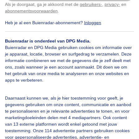
Als je doorgaat, ga je akkoord met de
gebruikers-
,
privacy-
en
Klik
hier
om dit aan te passen
Door: ria brasser
Gemaakt: 22-04-2025, 67x bekeken
abonnementsvoorwaarden
.
Heb je al een Buienradar-abonnement?
Inloggen
Mixvanzonenwolkenvelden
Kleurigegevels
Buienradar is onderdeel van DPG Media.
Buienradar en DPG Media gebruiken cookies om informatie over
je apparaat, locatie, browser en surfgedrag te verzamelen. Deze
informatie combineren we met de gegevens die je zelf deelt met
Bekijk slideshow
ons, zoals wanneer je een account aanmaakt. Dit doen we om
het gebruik van onze media te analyseren en onze websites en
apps te verbeteren.
Daarnaast kunnen we, als je hier toestemming voor geeft, je
Een moment geduld aub...
gegevens gebruiken om onze content, communicatie en aanbod
te personaliseren en je relevante advertenties te tonen, en voor
marketingdoeleinden delen met 4 mediapartners. Ook content
van 13 externe platformen wordt enkel getoond met jouw
toestemming. Onze 114 advertentie partners gebruiken cookies
voor gepersonaliseerde advertenties, advertentie- en