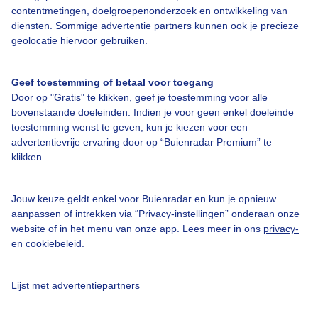
contentmetingen, doelgroepenonderzoek en ontwikkeling van
diensten. Sommige advertentie partners kunnen ook je precieze
Over Buienradar
geolocatie hiervoor gebruiken.
Bedrijfsgegevens
Geef toestemming of betaal voor toegang
Veelgestelde vragen
Door op "Gratis" te klikken, geef je toestemming voor alle
bovenstaande doeleinden. Indien je voor geen enkel doeleinde
Contact
toestemming wenst te geven, kun je kiezen voor een
advertentievrije ervaring door op “Buienradar Premium” te
Toegankelijkheid
klikken.
Gebruikersvoorwaarden
Adverteren
Jouw keuze geldt enkel voor Buienradar en kun je opnieuw
aanpassen of intrekken via “Privacy-instellingen” onderaan onze
Buienradar Team
website of in het menu van onze app. Lees meer in ons
privacy-
Privacy beleid
en
cookiebeleid
.
Cookie beleid
Lijst met advertentiepartners
Privacy instellingen
Gratis weerdata