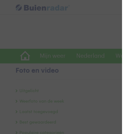
Mijn weer
Nederland
Wereld
Foto en video
P
Uitgelicht
Weerfoto van de week
Laatst toegevoegd
Best gewaardeerd
Populaire categorieën