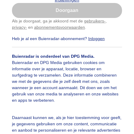
Is goed, toon de popup
Doorgaan
Nu niet, misschien later
Als je doorgaat, ga je akkoord met de
gebruikers-
,
privacy-
en
abonnementsvoorwaarden
.
Gebruik je Safari en wil je niet elke dag deze pop-up
zien?
Heb je al een Buienradar-abonnement?
Inloggen
Klik
hier
om dit aan te passen
Buienradar is onderdeel van DPG Media.
Buienradar en DPG Media gebruiken cookies om
informatie over je apparaat, locatie, browser en
surfgedrag te verzamelen. Deze informatie combineren
we met de gegevens die je zelf deelt met ons, zoals
wanneer je een account aanmaakt. Dit doen we om het
gebruik van onze media te analyseren en onze websites
en apps te verbeteren.
t een matige wind prima fietsweer
Daarnaast kunnen we, als je hier toestemming voor geeft,
je gegevens gebruiken om onze content, communicatie
r: ria brasser
Gemaakt: 22-04-2025, 85x bekeken
en aanbod te personaliseren en je relevante advertenties