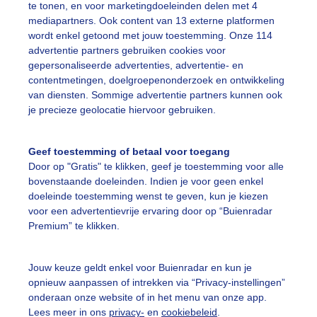
te tonen, en voor marketingdoeleinden delen met 4
mediapartners. Ook content van 13 externe platformen
ixvanzonenwolkenvelden
Primafietsweer
Matigewind
wordt enkel getoond met jouw toestemming. Onze 114
advertentie partners gebruiken cookies voor
gepersonaliseerde advertenties, advertentie- en
ekijk slideshow
contentmetingen, doelgroepenonderzoek en ontwikkeling
van diensten. Sommige advertentie partners kunnen ook
je precieze geolocatie hiervoor gebruiken.
Geef toestemming of betaal voor toegang
Door op "Gratis" te klikken, geef je toestemming voor alle
Een moment geduld
bovenstaande doeleinden. Indien je voor geen enkel
doeleinde toestemming wenst te geven, kun je kiezen
voor een advertentievrije ervaring door op “Buienradar
Premium” te klikken.
uienradar
Mijn weer
Jouw keuze geldt enkel voor Buienradar en kun je
fsgegevens
De Bilt
opnieuw aanpassen of intrekken via “Privacy-instellingen”
stelde vragen
onderaan onze website of in het menu van onze app.
Lees meer in ons
privacy-
en
cookiebeleid
.
t