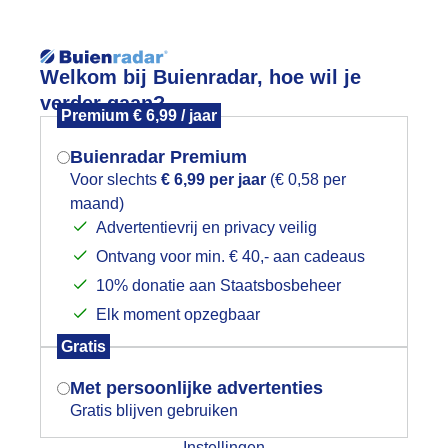
Reisinforma
Welkom bij Buienradar, hoe wil je
verder gaan?
Premium € 6,99 / jaar
Buienradar Premium
Voor slechts
€ 6,99 per jaar
(€ 0,58 per
wijd
Foto en video
Weerzine
maand)
Mogen we je locatie gebruiken voor
Advertentievrij en privacy veilig
het weer?
Zoeken in 
Ontvang voor min. € 40,- aan cadeaus
10% donatie aan Staatsbosbeheer
rima Fietsweer
Elk moment opzegbaar
Indien je hier nog geen akkoord op hebt
Gratis
gegeven, verschijnt er zo een pop-up uit
je browser waarin deze toestemming
Met persoonlijke advertenties
gevraagd wordt.
Gratis blijven gebruiken
Instellingen