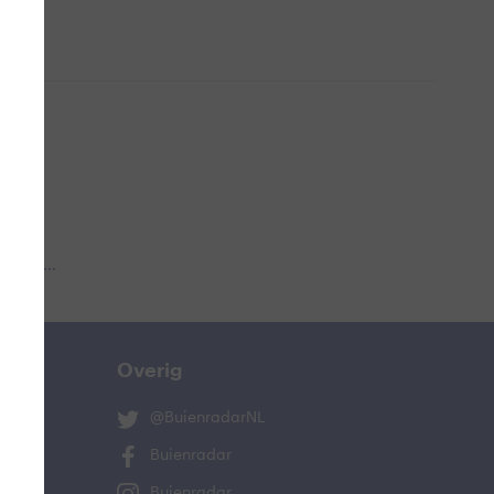
 aub...
Overig
@BuienradarNL
Buienradar
Buienradar