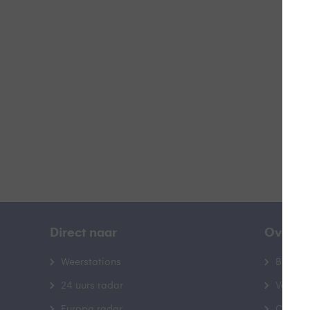
M
B
Direct naar
Over B
Weerstations
Bedrij
24 uurs radar
Veelge
Europa radar
Contac