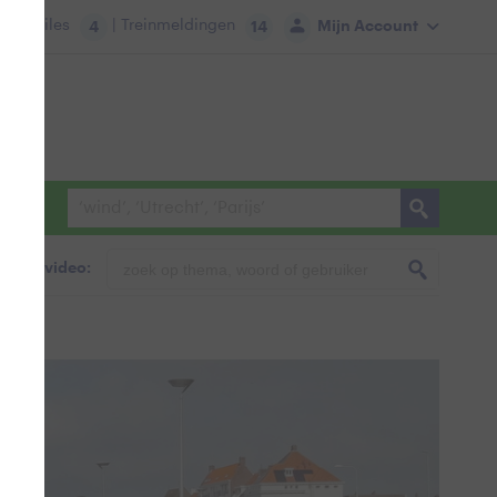
tie:
Files
| Treinmeldingen
Mijn Account
4
14
foto & video: