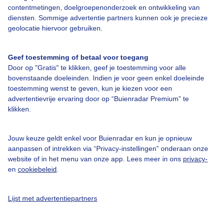
Over Buienradar
contentmetingen, doelgroepenonderzoek en ontwikkeling van
diensten. Sommige advertentie partners kunnen ook je precieze
geolocatie hiervoor gebruiken.
Bedrijfsgegevens
Veelgestelde vragen
Geef toestemming of betaal voor toegang
Door op "Gratis" te klikken, geef je toestemming voor alle
Contact
bovenstaande doeleinden. Indien je voor geen enkel doeleinde
Toegankelijkheid
toestemming wenst te geven, kun je kiezen voor een
advertentievrije ervaring door op “Buienradar Premium” te
Gebruikersvoorwaarden
klikken.
Adverteren
Buienradar Team
Jouw keuze geldt enkel voor Buienradar en kun je opnieuw
aanpassen of intrekken via “Privacy-instellingen” onderaan onze
Privacy beleid
website of in het menu van onze app. Lees meer in ons
privacy-
en
cookiebeleid
.
Cookie beleid
Privacy instellingen
Lijst met advertentiepartners
Gratis weerdata