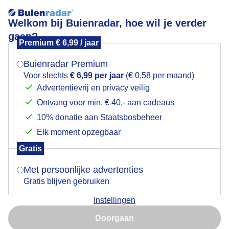
Welkom bij Buienradar, hoe wil je verder
gaan?
Premium € 6,99 / jaar
Mogen we je locatie gebruiken voor het
Goedemorgen
weer?
Buienradar Premium
Voor slechts
€ 6,99 per jaar
(€ 0,58 per maand)
Advertentievrij en privacy veilig
Ontvang voor min. € 40,- aan cadeaus
Indien je hier nog geen akkoord op hebt gegeven,
verschijnt er zo een pop-up uit je browser waarin
10% donatie aan Staatsbosbeheer
deze toestemming gevraagd wordt.
Elk moment opzegbaar
Gratis
Is goed, toon de popup
Met persoonlijke advertenties
Gratis blijven gebruiken
Zojuist Een grijze start Er wordt al druk gewerkt door
Instellingen
de boeren
Nu niet, misschien later
Doorgaan
Door: Dilia van Zon
Gemaakt: 22-04-2025, 71x bekeken
Gebruik je Safari en wil je niet elke dag deze pop-up zien?