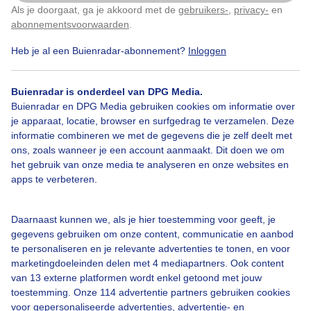
Als je doorgaat, ga je akkoord met de
gebruikers-
,
privacy-
en
Klik
hier
om dit aan te passen
abonnementsvoorwaarden
.
Heb je al een Buienradar-abonnement?
Inloggen
Molen
Landbouwmachines
Grijs
Buienradar is onderdeel van DPG Media.
Buienradar en DPG Media gebruiken cookies om informatie over
je apparaat, locatie, browser en surfgedrag te verzamelen. Deze
Bekijk slideshow
informatie combineren we met de gegevens die je zelf deelt met
ons, zoals wanneer je een account aanmaakt. Dit doen we om
het gebruik van onze media te analyseren en onze websites en
apps te verbeteren.
Een moment geduld aub...
Daarnaast kunnen we, als je hier toestemming voor geeft, je
gegevens gebruiken om onze content, communicatie en aanbod
te personaliseren en je relevante advertenties te tonen, en voor
marketingdoeleinden delen met 4 mediapartners. Ook content
van 13 externe platformen wordt enkel getoond met jouw
toestemming. Onze 114 advertentie partners gebruiken cookies
voor gepersonaliseerde advertenties, advertentie- en