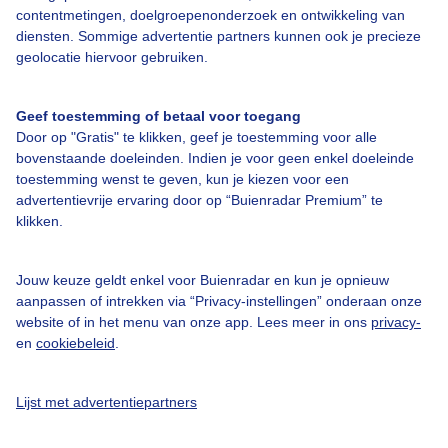
contentmetingen, doelgroepenonderzoek en ontwikkeling van
diensten. Sommige advertentie partners kunnen ook je precieze
geolocatie hiervoor gebruiken.
Geef toestemming of betaal voor toegang
Door op "Gratis" te klikken, geef je toestemming voor alle
Over Buienradar
bovenstaande doeleinden. Indien je voor geen enkel doeleinde
toestemming wenst te geven, kun je kiezen voor een
Bedrijfsgegevens
advertentievrije ervaring door op “Buienradar Premium” te
klikken.
Veelgestelde vragen
Contact
Jouw keuze geldt enkel voor Buienradar en kun je opnieuw
Toegankelijkheid
aanpassen of intrekken via “Privacy-instellingen” onderaan onze
website of in het menu van onze app. Lees meer in ons
privacy-
Gebruikersvoorwaarden
en
cookiebeleid
.
Adverteren
Buienradar Team
Lijst met advertentiepartners
Privacy beleid