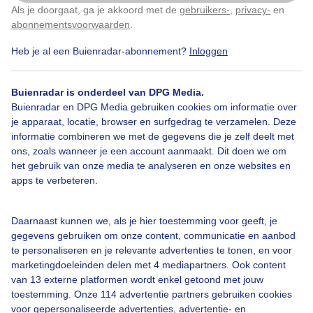
Als je doorgaat, ga je akkoord met de
gebruikers-
,
privacy-
en
Klik
hier
om dit aan te passen
abonnementsvoorwaarden
.
Vanmorgen 7.00 uur Paarden van het
paardenrusthuis
Heb je al een Buienradar-abonnement?
Inloggen
Door: Dilia van Zon
Gemaakt: 20-04-2025, 59x bekeken
Buienradar is onderdeel van DPG Media.
Buienradar en DPG Media gebruiken cookies om informatie over
je apparaat, locatie, browser en surfgedrag te verzamelen. Deze
informatie combineren we met de gegevens die je zelf deelt met
ons, zoals wanneer je een account aanmaakt. Dit doen we om
Paarden
Paardenrusthuis
Zonsopkomst
het gebruik van onze media te analyseren en onze websites en
apps te verbeteren.
Bekijk slideshow
Daarnaast kunnen we, als je hier toestemming voor geeft, je
gegevens gebruiken om onze content, communicatie en aanbod
te personaliseren en je relevante advertenties te tonen, en voor
marketingdoeleinden delen met 4 mediapartners. Ook content
van 13 externe platformen wordt enkel getoond met jouw
toestemming. Onze 114 advertentie partners gebruiken cookies
Een moment geduld aub...
voor gepersonaliseerde advertenties, advertentie- en