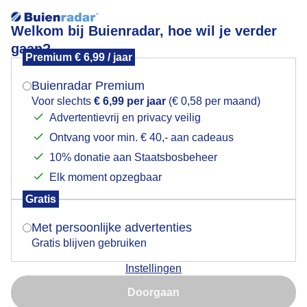
Welkom bij Buienradar, hoe wil je verder
gaan?
Premium € 6,99 / jaar
Mogen we je locatie gebruiken voor het
Lees meer.
weer?
Buienradar Premium
Goedemorgen
Voor slechts
€ 6,99 per jaar
(€ 0,58 per maand)
Advertentievrij en privacy veilig
Ontvang voor min. € 40,- aan cadeaus
Indien je hier nog geen akkoord op hebt gegeven,
verschijnt er zo een pop-up uit je browser waarin
10% donatie aan Staatsbosbeheer
deze toestemming gevraagd wordt.
Elk moment opzegbaar
Gratis
Is goed, toon de popup
Met persoonlijke advertenties
Gratis blijven gebruiken
Instellingen
Nu niet, misschien later
Doorgaan
Gebruik je Safari en wil je niet elke dag deze pop-up zien?