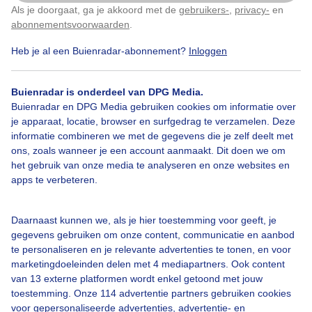
Als je doorgaat, ga je akkoord met de
gebruikers-
,
privacy-
en
Klik
hier
om dit aan te passen
Door: Layla Wijsmuller-Vafi
Gemaakt: 19-04-2025, 83x bekeken
abonnementsvoorwaarden
.
Heb je al een Buienradar-abonnement?
Inloggen
Pinksterbloem
Lente
Buienradar is onderdeel van DPG Media.
Buienradar en DPG Media gebruiken cookies om informatie over
je apparaat, locatie, browser en surfgedrag te verzamelen. Deze
informatie combineren we met de gegevens die je zelf deelt met
Bekijk slideshow
ons, zoals wanneer je een account aanmaakt. Dit doen we om
het gebruik van onze media te analyseren en onze websites en
apps te verbeteren.
Daarnaast kunnen we, als je hier toestemming voor geeft, je
Een moment geduld aub...
gegevens gebruiken om onze content, communicatie en aanbod
te personaliseren en je relevante advertenties te tonen, en voor
marketingdoeleinden delen met 4 mediapartners. Ook content
van 13 externe platformen wordt enkel getoond met jouw
toestemming. Onze 114 advertentie partners gebruiken cookies
voor gepersonaliseerde advertenties, advertentie- en