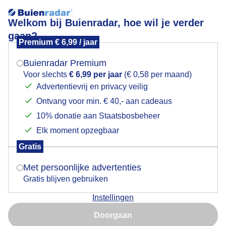
Welkom bij Buienradar, hoe wil je verder
gaan?
Premium € 6,99 / jaar
Mogen we je locatie gebruiken voor het
Lees meer.
weer?
Buienradar Premium
pinksterbloem in bloei
Voor slechts
€ 6,99 per jaar
(€ 0,58 per maand)
Advertentievrij en privacy veilig
Ontvang voor min. € 40,- aan cadeaus
Indien je hier nog geen akkoord op hebt gegeven,
verschijnt er zo een pop-up uit je browser waarin
10% donatie aan Staatsbosbeheer
deze toestemming gevraagd wordt.
Elk moment opzegbaar
Gratis
Is goed, toon de popup
Met persoonlijke advertenties
Gratis blijven gebruiken
Instellingen
Nu niet, misschien later
pinksterbloem in bloei
Doorgaan
Gebruik je Safari en wil je niet elke dag deze pop-up zien?