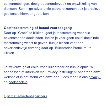
contentmetingen, doelgroepenonderzoek en ontwikkeling van
diensten. Sommige advertentie partners kunnen ook je precieze
Over Buienradar
geolocatie hiervoor gebruiken.
Bedrijfsgegevens
Geef toestemming of betaal voor toegang
Veelgestelde vragen
Door op "Gratis" te klikken, geef je toestemming voor alle
bovenstaande doeleinden. Indien je voor geen enkel doeleinde
Contact
toestemming wenst te geven, kun je kiezen voor een
advertentievrije ervaring door op “Buienradar Premium” te
Toegankelijkheid
klikken.
Gebruikersvoorwaarden
Adverteren
Jouw keuze geldt enkel voor Buienradar en kun je opnieuw
aanpassen of intrekken via “Privacy-instellingen” onderaan onze
Buienradar Team
website of in het menu van onze app. Lees meer in ons
privacy-
Privacy beleid
en
cookiebeleid
.
Cookie beleid
Lijst met advertentiepartners
Privacy instellingen
Gratis weerdata