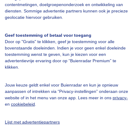
contentmetingen, doelgroepenonderzoek en ontwikkeling van
diensten. Sommige advertentie partners kunnen ook je precieze
Bedrijfsgegevens
geolocatie hiervoor gebruiken.
Veelgestelde vragen
Geef toestemming of betaal voor toegang
Contact
Door op "Gratis" te klikken, geef je toestemming voor alle
Toegankelijkheid
bovenstaande doeleinden. Indien je voor geen enkel doeleinde
toestemming wenst te geven, kun je kiezen voor een
Gebruikersvoorwaarden
advertentievrije ervaring door op “Buienradar Premium” te
klikken.
Adverteren
Buienradar Team
Jouw keuze geldt enkel voor Buienradar en kun je opnieuw
Privacy beleid
aanpassen of intrekken via “Privacy-instellingen” onderaan onze
website of in het menu van onze app. Lees meer in ons
privacy-
Cookie beleid
en
cookiebeleid
.
Privacy instellingen
Gratis weerdata
Lijst met advertentiepartners
@BuienradarNL