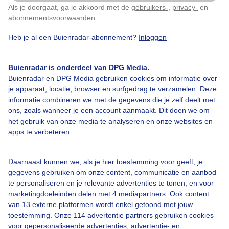
Als je doorgaat, ga je akkoord met de
gebruikers-
,
privacy-
en
Klik
hier
om dit aan te passen
abonnementsvoorwaarden
.
Heb je al een Buienradar-abonnement?
Inloggen
Bewolkt
Somswatzon
Buienradar is onderdeel van DPG Media.
Buienradar en DPG Media gebruiken cookies om informatie over
Bekijk slideshow
je apparaat, locatie, browser en surfgedrag te verzamelen. Deze
informatie combineren we met de gegevens die je zelf deelt met
ons, zoals wanneer je een account aanmaakt. Dit doen we om
het gebruik van onze media te analyseren en onze websites en
apps te verbeteren.
Een moment geduld aub...
Daarnaast kunnen we, als je hier toestemming voor geeft, je
gegevens gebruiken om onze content, communicatie en aanbod
te personaliseren en je relevante advertenties te tonen, en voor
marketingdoeleinden delen met 4 mediapartners. Ook content
van 13 externe platformen wordt enkel getoond met jouw
toestemming. Onze 114 advertentie partners gebruiken cookies
voor gepersonaliseerde advertenties, advertentie- en
Over Buienradar