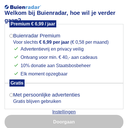
Welkom bij Buienradar, hoe wil je verder
gaan?
Premium € 6,99 / jaar
Mogen we je locatie gebruiken voor het
Bewolkt
weer?
Buienradar Premium
Voor slechts
€ 6,99 per jaar
(€ 0,58 per maand)
Advertentievrij en privacy veilig
Ontvang voor min. € 40,- aan cadeaus
Indien je hier nog geen akkoord op hebt gegeven,
verschijnt er zo een pop-up uit je browser waarin
10% donatie aan Staatsbosbeheer
deze toestemming gevraagd wordt.
Elk moment opzegbaar
Gratis
Is goed, toon de popup
Met persoonlijke advertenties
Gratis blijven gebruiken
Bewolkt, later soms wat zon
Instellingen
Nu niet, misschien later
Door: ria brasser
Gemaakt: 17-04-2025, 78x bekeken
Doorgaan
Gebruik je Safari en wil je niet elke dag deze pop-up zien?