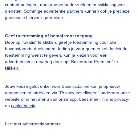
contentmetingen, doelgroepenonderzoek en ontwikkeling van
diensten. Sommige advertentie partners kunnen ook je precieze
geolocatie hiervoor gebruiken.
Over Buienradar
Geef toestemming of betaal voor toegang
Door op "Gratis" te klikken, geef je toestemming voor alle
bovenstaande doeleinden. Indien je voor geen enkel doeleinde
Bedrijfsgegevens
toestemming wenst te geven, kun je kiezen voor een
Veelgestelde vragen
advertentievrije ervaring door op “Buienradar Premium” te
klikken.
Contact
Toegankelijkheid
Jouw keuze geldt enkel voor Buienradar en kun je opnieuw
Gebruikersvoorwaarden
aanpassen of intrekken via “Privacy-instellingen” onderaan onze
website of in het menu van onze app. Lees meer in ons
privacy-
Adverteren
en
cookiebeleid
.
Buienradar Team
Privacy beleid
Lijst met advertentiepartners
Cookie beleid