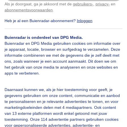
drukke grutto's, lentekriebels........ in de krommenieer
Als je doorgaat, ga je akkoord met de
gebruikers-
,
privacy-
en
Klik
hier
om dit aan te passen
woudpolder bij krommeniedijk
abonnementsvoorwaarden
.
Heb je al een Buienradar-abonnement?
Inloggen
Door: Nico
Gemaakt: 14-04-2025, 119x bekeken
Buienradar is onderdeel van DPG Media.
Buienradar en DPG Media gebruiken cookies om informatie over
je apparaat, locatie, browser en surfgedrag te verzamelen. Deze
Lentekriebels
Drukkegrutto
S
Lente
informatie combineren we met de gegevens die je zelf deelt met
ons, zoals wanneer je een account aanmaakt. Dit doen we om
het gebruik van onze media te analyseren en onze websites en
apps te verbeteren.
Bekijk slideshow
Daarnaast kunnen we, als je hier toestemming voor geeft, je
gegevens gebruiken om onze content, communicatie en aanbod
te personaliseren en je relevante advertenties te tonen, en voor
marketingdoeleinden delen met 4 mediapartners. Ook content
van 13 externe platformen wordt enkel getoond met jouw
Een moment geduld aub...
toestemming. Onze 114 advertentie partners gebruiken cookies
voor gepersonaliseerde advertenties, advertentie- en