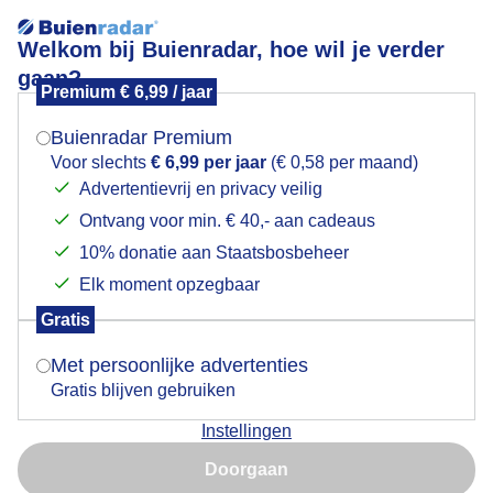
Welkom bij Buienradar, hoe wil je verder
gaan?
Premium € 6,99 / jaar
Mogen we je locatie gebruiken voor het
Lees meer.
weer?
Buienradar Premium
drukke grutto's, lentekriebels........
Voor slechts
€ 6,99 per jaar
(€ 0,58 per maand)
Advertentievrij en privacy veilig
Ontvang voor min. € 40,- aan cadeaus
Indien je hier nog geen akkoord op hebt gegeven,
verschijnt er zo een pop-up uit je browser waarin
10% donatie aan Staatsbosbeheer
deze toestemming gevraagd wordt.
Elk moment opzegbaar
Gratis
Is goed, toon de popup
Met persoonlijke advertenties
Gratis blijven gebruiken
Instellingen
Nu niet, misschien later
Doorgaan
Gebruik je Safari en wil je niet elke dag deze pop-up zien?