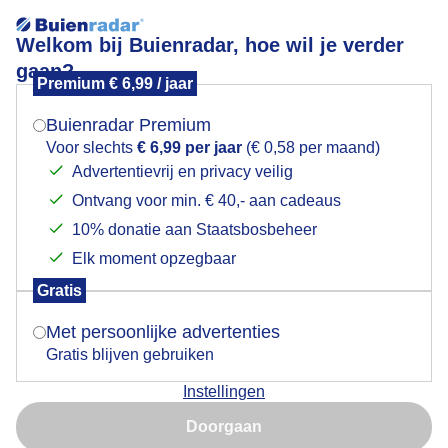
Welkom bij Buienradar, hoe wil je verder
gaan?
Premium € 6,99 / jaar
Mogen we je locatie gebruiken voor het
Een zonnig doorkijkje...
weer?
Buienradar Premium
Voor slechts
€ 6,99 per jaar
(€ 0,58 per maand)
Advertentievrij en privacy veilig
Ontvang voor min. € 40,- aan cadeaus
Indien je hier nog geen akkoord op hebt gegeven,
verschijnt er zo een pop-up uit je browser waarin
10% donatie aan Staatsbosbeheer
deze toestemming gevraagd wordt.
Elk moment opzegbaar
Gratis
Is goed, toon de popup
Met persoonlijke advertenties
Gratis blijven gebruiken
Instellingen
Nu niet, misschien later
Doorgaan
Gebruik je Safari en wil je niet elke dag deze pop-up zien?