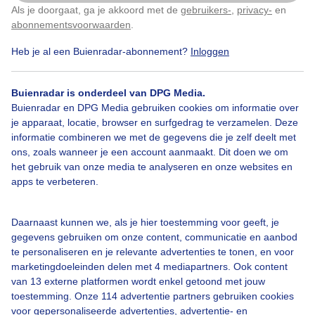
Colijnsplaat, Zeeland
Als je doorgaat, ga je akkoord met de
gebruikers-
,
privacy-
en
Klik
hier
om dit aan te passen
abonnementsvoorwaarden
.
Door: Geeske Harkema
Gemaakt: 07-04-2025, 144x bekeken
Heb je al een Buienradar-abonnement?
Inloggen
Buienradar is onderdeel van DPG Media.
Buienradar en DPG Media gebruiken cookies om informatie over
Zonnig_doorkijkje
je apparaat, locatie, browser en surfgedrag te verzamelen. Deze
informatie combineren we met de gegevens die je zelf deelt met
ons, zoals wanneer je een account aanmaakt. Dit doen we om
Bekijk slideshow
het gebruik van onze media te analyseren en onze websites en
apps te verbeteren.
Daarnaast kunnen we, als je hier toestemming voor geeft, je
gegevens gebruiken om onze content, communicatie en aanbod
te personaliseren en je relevante advertenties te tonen, en voor
Een moment geduld aub...
marketingdoeleinden delen met 4 mediapartners. Ook content
van 13 externe platformen wordt enkel getoond met jouw
toestemming. Onze 114 advertentie partners gebruiken cookies
voor gepersonaliseerde advertenties, advertentie- en