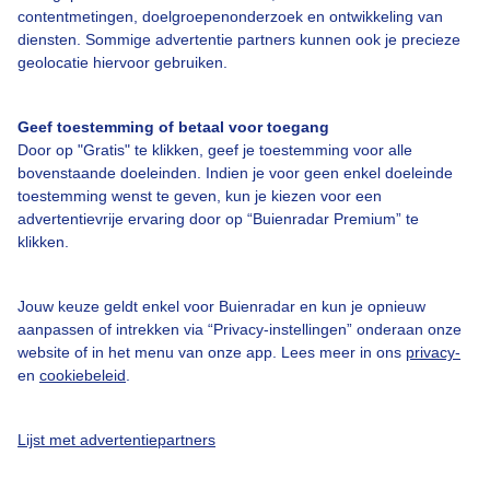
contentmetingen, doelgroepenonderzoek en ontwikkeling van
diensten. Sommige advertentie partners kunnen ook je precieze
geolocatie hiervoor gebruiken.
Over Buienradar
Geef toestemming of betaal voor toegang
Bedrijfsgegevens
Door op "Gratis" te klikken, geef je toestemming voor alle
bovenstaande doeleinden. Indien je voor geen enkel doeleinde
Veelgestelde vragen
toestemming wenst te geven, kun je kiezen voor een
Contact
advertentievrije ervaring door op “Buienradar Premium” te
klikken.
Toegankelijkheid
Gebruikersvoorwaarden
Jouw keuze geldt enkel voor Buienradar en kun je opnieuw
aanpassen of intrekken via “Privacy-instellingen” onderaan onze
Adverteren
website of in het menu van onze app. Lees meer in ons
privacy-
Buienradar Team
en
cookiebeleid
.
Privacy beleid
Lijst met advertentiepartners
Cookie beleid
Privacy instellingen