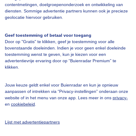
Over Buienradar
contentmetingen, doelgroepenonderzoek en ontwikkeling van
diensten. Sommige advertentie partners kunnen ook je precieze
geolocatie hiervoor gebruiken.
Bedrijfsgegevens
Veelgestelde vragen
Geef toestemming of betaal voor toegang
Door op "Gratis" te klikken, geef je toestemming voor alle
Contact
bovenstaande doeleinden. Indien je voor geen enkel doeleinde
Toegankelijkheid
toestemming wenst te geven, kun je kiezen voor een
advertentievrije ervaring door op “Buienradar Premium” te
Gebruikersvoorwaarden
klikken.
Adverteren
Buienradar Team
Jouw keuze geldt enkel voor Buienradar en kun je opnieuw
aanpassen of intrekken via “Privacy-instellingen” onderaan onze
Privacy beleid
website of in het menu van onze app. Lees meer in ons
privacy-
en
cookiebeleid
.
Cookie beleid
Privacy instellingen
Lijst met advertentiepartners
Gratis weerdata