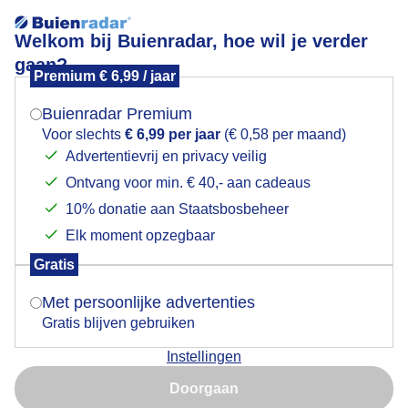
Welkom bij Buienradar, hoe wil je verder
gaan?
Premium € 6,99 / jaar
Mogen we je locatie gebruiken voor het
Stralende zonovergoten dag
weer?
Buienradar Premium
Voor slechts
€ 6,99 per jaar
(€ 0,58 per maand)
Advertentievrij en privacy veilig
Ontvang voor min. € 40,- aan cadeaus
Indien je hier nog geen akkoord op hebt gegeven,
verschijnt er zo een pop-up uit je browser waarin
10% donatie aan Staatsbosbeheer
deze toestemming gevraagd wordt.
Elk moment opzegbaar
Gratis
Is goed, toon de popup
Met persoonlijke advertenties
Gratis blijven gebruiken
Passsagiers van cruisschip genieten aan wal van een
Instellingen
stralende zonovergoten dag
Nu niet, misschien later
Doorgaan
Door: ria brasser
Gemaakt: 04-04-2025, 20x bekeken
Gebruik je Safari en wil je niet elke dag deze pop-up zien?