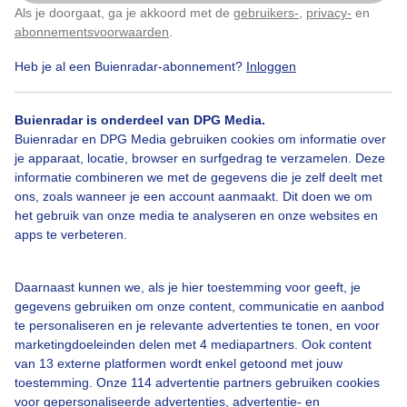
Als je doorgaat, ga je akkoord met de
gebruikers-
,
privacy-
en
Klik
hier
om dit aan te passen
abonnementsvoorwaarden
.
Heb je al een Buienradar-abonnement?
Inloggen
Riviercruiseschip
Stralendezonovergotendag
Buienradar is onderdeel van DPG Media.
Buienradar en DPG Media gebruiken cookies om informatie over
je apparaat, locatie, browser en surfgedrag te verzamelen. Deze
Bekijk slideshow
informatie combineren we met de gegevens die je zelf deelt met
ons, zoals wanneer je een account aanmaakt. Dit doen we om
het gebruik van onze media te analyseren en onze websites en
apps te verbeteren.
Een moment geduld aub...
Daarnaast kunnen we, als je hier toestemming voor geeft, je
gegevens gebruiken om onze content, communicatie en aanbod
te personaliseren en je relevante advertenties te tonen, en voor
marketingdoeleinden delen met 4 mediapartners. Ook content
van 13 externe platformen wordt enkel getoond met jouw
toestemming. Onze 114 advertentie partners gebruiken cookies
voor gepersonaliseerde advertenties, advertentie- en