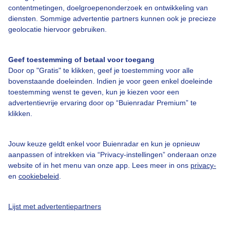
contentmetingen, doelgroepenonderzoek en ontwikkeling van
diensten. Sommige advertentie partners kunnen ook je precieze
geolocatie hiervoor gebruiken.
Over Buienradar
Geef toestemming of betaal voor toegang
Door op "Gratis" te klikken, geef je toestemming voor alle
Bedrijfsgegevens
bovenstaande doeleinden. Indien je voor geen enkel doeleinde
toestemming wenst te geven, kun je kiezen voor een
Veelgestelde vragen
advertentievrije ervaring door op “Buienradar Premium” te
Contact
klikken.
Toegankelijkheid
Jouw keuze geldt enkel voor Buienradar en kun je opnieuw
Gebruikersvoorwaarden
aanpassen of intrekken via “Privacy-instellingen” onderaan onze
website of in het menu van onze app. Lees meer in ons
privacy-
Adverteren
en
cookiebeleid
.
Buienradar Team
Privacy beleid
Lijst met advertentiepartners
Cookie beleid