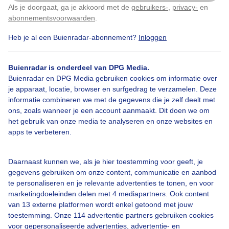
Als je doorgaat, ga je akkoord met de
gebruikers-
,
privacy-
en
Klik
hier
om dit aan te passen
Kats, Zeeland
abonnementsvoorwaarden
.
Heb je al een Buienradar-abonnement?
Inloggen
Door: Geeske Harkema
Gemaakt: 02-04-2025, 227x bekeken
Buienradar is onderdeel van DPG Media.
Buienradar en DPG Media gebruiken cookies om informatie over
Bloesem
Vroege_ochtendlicht
Lentezonnetje
je apparaat, locatie, browser en surfgedrag te verzamelen. Deze
informatie combineren we met de gegevens die je zelf deelt met
ons, zoals wanneer je een account aanmaakt. Dit doen we om
het gebruik van onze media te analyseren en onze websites en
Bekijk slideshow
apps te verbeteren.
Daarnaast kunnen we, als je hier toestemming voor geeft, je
gegevens gebruiken om onze content, communicatie en aanbod
te personaliseren en je relevante advertenties te tonen, en voor
marketingdoeleinden delen met 4 mediapartners. Ook content
Een moment geduld aub...
van 13 externe platformen wordt enkel getoond met jouw
toestemming. Onze 114 advertentie partners gebruiken cookies
voor gepersonaliseerde advertenties, advertentie- en