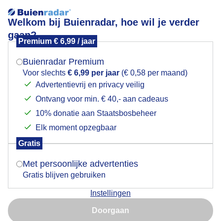
Welkom bij Buienradar, hoe wil je verder
gaan?
Premium € 6,99 / jaar
Mogen we je locatie gebruiken voor het
In het vroege ochtendlicht van het zojuist opgekomen
weer?
lentezonnetje
Buienradar Premium
Voor slechts
€ 6,99 per jaar
(€ 0,58 per maand)
Advertentievrij en privacy veilig
Ontvang voor min. € 40,- aan cadeaus
Indien je hier nog geen akkoord op hebt gegeven,
verschijnt er zo een pop-up uit je browser waarin
10% donatie aan Staatsbosbeheer
deze toestemming gevraagd wordt.
Elk moment opzegbaar
Gratis
Is goed, toon de popup
Met persoonlijke advertenties
Gratis blijven gebruiken
Instellingen
Nu niet, misschien later
Doorgaan
Gebruik je Safari en wil je niet elke dag deze pop-up zien?