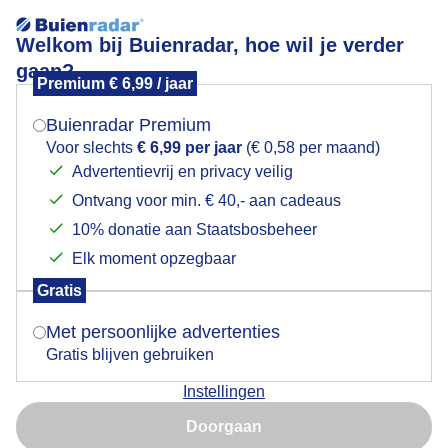
Welkom bij Buienradar, hoe wil je verder
gaan?
Premium € 6,99 / jaar
Mogen we je locatie gebruiken voor het
Knopjes van de Sierpeer die op springen staan en
weer?
zojuist uitgekomen-; in het lentezonnetje
Buienradar Premium
Voor slechts
€ 6,99 per jaar
(€ 0,58 per maand)
Advertentievrij en privacy veilig
Ontvang voor min. € 40,- aan cadeaus
Indien je hier nog geen akkoord op hebt gegeven,
verschijnt er zo een pop-up uit je browser waarin
10% donatie aan Staatsbosbeheer
deze toestemming gevraagd wordt.
Elk moment opzegbaar
Gratis
Is goed, toon de popup
Met persoonlijke advertenties
Gratis blijven gebruiken
Instellingen
Nu niet, misschien later
Doorgaan
Gebruik je Safari en wil je niet elke dag deze pop-up zien?