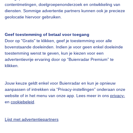
contentmetingen, doelgroepenonderzoek en ontwikkeling van
diensten. Sommige advertentie partners kunnen ook je precieze
geolocatie hiervoor gebruiken.
Over Buienradar
Geef toestemming of betaal voor toegang
Door op "Gratis" te klikken, geef je toestemming voor alle
Bedrijfsgegevens
bovenstaande doeleinden. Indien je voor geen enkel doeleinde
toestemming wenst te geven, kun je kiezen voor een
Veelgestelde vragen
advertentievrije ervaring door op “Buienradar Premium” te
Contact
klikken.
Toegankelijkheid
Jouw keuze geldt enkel voor Buienradar en kun je opnieuw
Gebruikersvoorwaarden
aanpassen of intrekken via “Privacy-instellingen” onderaan onze
website of in het menu van onze app. Lees meer in ons
privacy-
Adverteren
en
cookiebeleid
.
Buienradar Team
Privacy beleid
Lijst met advertentiepartners
Cookie beleid