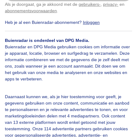
Als je doorgaat, ga je akkoord met de
gebruikers-
,
privacy-
en
Klik
hier
om dit aan te passen
Kats, Zeeland
abonnementsvoorwaarden
.
Heb je al een Buienradar-abonnement?
Inloggen
Door: Geeske Harkema
Gemaakt: 31-03-2025, 215x bekeken
Buienradar is onderdeel van DPG Media.
Buienradar en DPG Media gebruiken cookies om informatie over
Bloesem_sierpeer
Knopjes
Lentezonnetje
je apparaat, locatie, browser en surfgedrag te verzamelen. Deze
informatie combineren we met de gegevens die je zelf deelt met
ons, zoals wanneer je een account aanmaakt. Dit doen we om
het gebruik van onze media te analyseren en onze websites en
Bekijk slideshow
apps te verbeteren.
Daarnaast kunnen we, als je hier toestemming voor geeft, je
gegevens gebruiken om onze content, communicatie en aanbod
te personaliseren en je relevante advertenties te tonen, en voor
marketingdoeleinden delen met 4 mediapartners. Ook content
Een moment geduld aub...
van 13 externe platformen wordt enkel getoond met jouw
toestemming. Onze 114 advertentie partners gebruiken cookies
voor gepersonaliseerde advertenties, advertentie- en