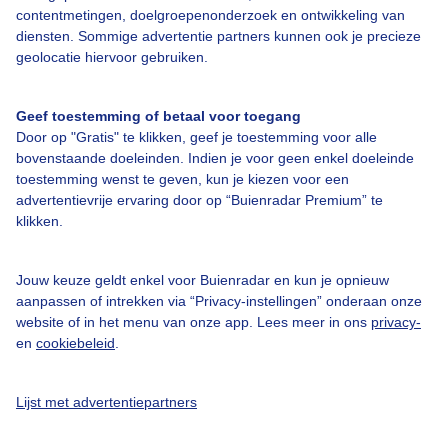
contentmetingen, doelgroepenonderzoek en ontwikkeling van
diensten. Sommige advertentie partners kunnen ook je precieze
Over Buienradar
geolocatie hiervoor gebruiken.
Bedrijfsgegevens
Geef toestemming of betaal voor toegang
Veelgestelde vragen
Door op "Gratis" te klikken, geef je toestemming voor alle
bovenstaande doeleinden. Indien je voor geen enkel doeleinde
Contact
toestemming wenst te geven, kun je kiezen voor een
advertentievrije ervaring door op “Buienradar Premium” te
Toegankelijkheid
klikken.
Gebruikersvoorwaarden
Adverteren
Jouw keuze geldt enkel voor Buienradar en kun je opnieuw
aanpassen of intrekken via “Privacy-instellingen” onderaan onze
Buienradar Team
website of in het menu van onze app. Lees meer in ons
privacy-
Privacy beleid
en
cookiebeleid
.
Cookie beleid
Lijst met advertentiepartners
Privacy instellingen
Gratis weerdata