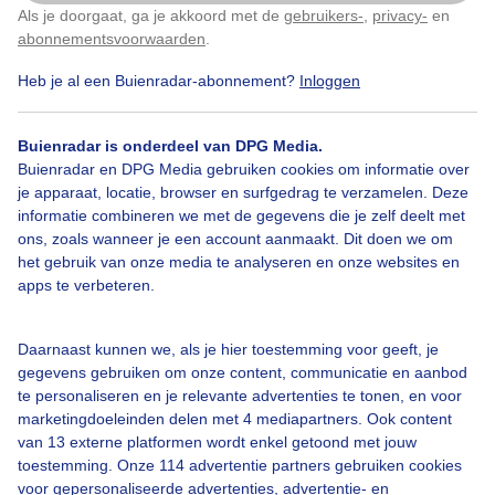
Als je doorgaat, ga je akkoord met de
gebruikers-
,
privacy-
en
Klik
hier
om dit aan te passen
Door: Natasja en Martijn Stegeman
abonnementsvoorwaarden
.
Gemaakt: 27-03-2025, 140x bekeken
Heb je al een Buienradar-abonnement?
Inloggen
Nevel
Lente
Zonsopkomst
Buienradar is onderdeel van DPG Media.
Buienradar en DPG Media gebruiken cookies om informatie over
je apparaat, locatie, browser en surfgedrag te verzamelen. Deze
informatie combineren we met de gegevens die je zelf deelt met
Bekijk slideshow
ons, zoals wanneer je een account aanmaakt. Dit doen we om
het gebruik van onze media te analyseren en onze websites en
apps te verbeteren.
Daarnaast kunnen we, als je hier toestemming voor geeft, je
gegevens gebruiken om onze content, communicatie en aanbod
Een moment geduld aub...
te personaliseren en je relevante advertenties te tonen, en voor
marketingdoeleinden delen met 4 mediapartners. Ook content
van 13 externe platformen wordt enkel getoond met jouw
toestemming. Onze 114 advertentie partners gebruiken cookies
voor gepersonaliseerde advertenties, advertentie- en