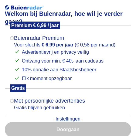
Welkom bij Buienradar, hoe wil je verder
gaan?
Premium € 6,99 / jaar
Mogen we je locatie gebruiken voor het
Zonsopkomst
weer?
Buienradar Premium
Voor slechts
€ 6,99 per jaar
(€ 0,58 per maand)
Advertentievrij en privacy veilig
Ontvang voor min. € 40,- aan cadeaus
Indien je hier nog geen akkoord op hebt gegeven,
verschijnt er zo een pop-up uit je browser waarin
10% donatie aan Staatsbosbeheer
deze toestemming gevraagd wordt.
Elk moment opzegbaar
Gratis
Is goed, toon de popup
Met persoonlijke advertenties
Gratis blijven gebruiken
Instellingen
Nu niet, misschien later
Prachtig begin van de dag
Doorgaan
Gebruik je Safari en wil je niet elke dag deze pop-up zien?