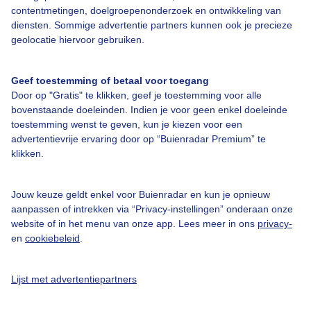
contentmetingen, doelgroepenonderzoek en ontwikkeling van
diensten. Sommige advertentie partners kunnen ook je precieze
geolocatie hiervoor gebruiken.
Over Buienradar
Geef toestemming of betaal voor toegang
Bedrijfsgegevens
Door op "Gratis" te klikken, geef je toestemming voor alle
bovenstaande doeleinden. Indien je voor geen enkel doeleinde
Veelgestelde vragen
toestemming wenst te geven, kun je kiezen voor een
Contact
advertentievrije ervaring door op “Buienradar Premium” te
klikken.
Toegankelijkheid
Gebruikersvoorwaarden
Jouw keuze geldt enkel voor Buienradar en kun je opnieuw
aanpassen of intrekken via “Privacy-instellingen” onderaan onze
Adverteren
website of in het menu van onze app. Lees meer in ons
privacy-
Buienradar Team
en
cookiebeleid
.
Privacy beleid
Lijst met advertentiepartners
Cookie beleid
Privacy instellingen