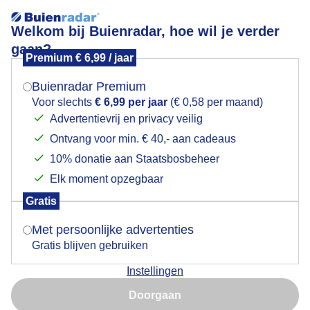
Welkom bij Buienradar, hoe wil je verder
gaan?
Premium € 6,99 / jaar
Mogen we je locatie gebruiken voor het
Een grijze start voor deze dakdekkers
weer?
Buienradar Premium
Voor slechts
€ 6,99 per jaar
(€ 0,58 per maand)
Advertentievrij en privacy veilig
Ontvang voor min. € 40,- aan cadeaus
Indien je hier nog geen akkoord op hebt gegeven,
verschijnt er zo een pop-up uit je browser waarin
10% donatie aan Staatsbosbeheer
deze toestemming gevraagd wordt.
Elk moment opzegbaar
Gratis
Is goed, toon de popup
Met persoonlijke advertenties
Gratis blijven gebruiken
Instellingen
Nu niet, misschien later
Doorgaan
Gebruik je Safari en wil je niet elke dag deze pop-up zien?