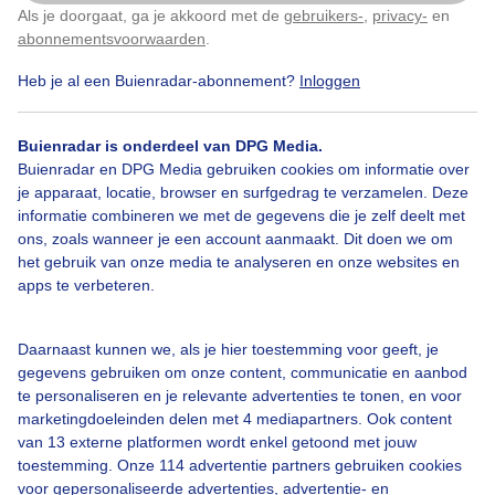
Vanmorgen bij het polderhuis
Als je doorgaat, ga je akkoord met de
gebruikers-
,
privacy-
en
Klik
hier
om dit aan te passen
abonnementsvoorwaarden
.
Door: Dilia van Zon
Gemaakt: 25-03-2025, 58x bekeken
Heb je al een Buienradar-abonnement?
Inloggen
Buienradar is onderdeel van DPG Media.
Buienradar en DPG Media gebruiken cookies om informatie over
Dakdekkers
Dakwerken
je apparaat, locatie, browser en surfgedrag te verzamelen. Deze
informatie combineren we met de gegevens die je zelf deelt met
ons, zoals wanneer je een account aanmaakt. Dit doen we om
Bekijk slideshow
het gebruik van onze media te analyseren en onze websites en
apps te verbeteren.
Daarnaast kunnen we, als je hier toestemming voor geeft, je
gegevens gebruiken om onze content, communicatie en aanbod
te personaliseren en je relevante advertenties te tonen, en voor
Een moment geduld aub...
marketingdoeleinden delen met 4 mediapartners. Ook content
van 13 externe platformen wordt enkel getoond met jouw
toestemming. Onze 114 advertentie partners gebruiken cookies
voor gepersonaliseerde advertenties, advertentie- en