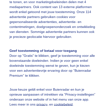
te tonen, en voor marketingdoeleinden delen met 4
mediapartners. Ook content van 13 externe platformen
ekijk slideshow
wordt enkel getoond met jouw toestemming. Onze 114
advertentie partners gebruiken cookies voor
gepersonaliseerde advertenties, advertentie- en
contentmetingen, doelgroepenonderzoek en ontwikkeling
van diensten. Sommige advertentie partners kunnen ook
je precieze geolocatie hiervoor gebruiken.
Een moment geduld
Geef toestemming of betaal voor toegang
Door op "Gratis" te klikken, geef je toestemming voor alle
bovenstaande doeleinden. Indien je voor geen enkel
uienradar
Mijn weer
doeleinde toestemming wenst te geven, kun je kiezen
voor een advertentievrije ervaring door op “Buienradar
fsgegevens
De Bilt
Premium” te klikken.
stelde vragen
Jouw keuze geldt enkel voor Buienradar en kun je
t
opnieuw aanpassen of intrekken via “Privacy-instellingen”
elijkheid
onderaan onze website of in het menu van onze app.
Lees meer in ons
privacy-
en
cookiebeleid
.
kersvoorwaarden