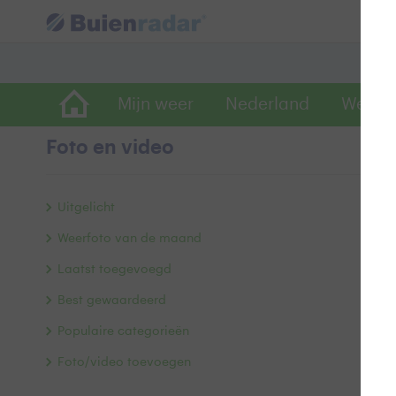
Mijn weer
Nederland
Wereld
Foto en video
M
Uitgelicht
Weerfoto van de maand
Laatst toegevoegd
Best gewaardeerd
Populaire categorieën
Foto/video toevoegen