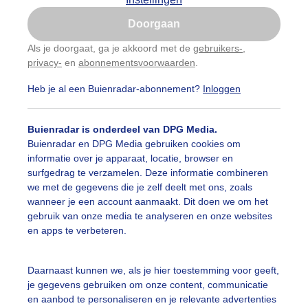
Is goed, toon de popup
Doorgaan
Nu niet, misschien later
Als je doorgaat, ga je akkoord met de
gebruikers-
,
privacy-
en
abonnementsvoorwaarden
.
Gebruik je Safari en wil je niet elke dag deze pop-up
zien?
Heb je al een Buienradar-abonnement?
Inloggen
Klik
hier
om dit aan te passen
Buienradar is onderdeel van DPG Media.
Buienradar en DPG Media gebruiken cookies om
informatie over je apparaat, locatie, browser en
surfgedrag te verzamelen. Deze informatie combineren
we met de gegevens die je zelf deelt met ons, zoals
wanneer je een account aanmaakt. Dit doen we om het
gebruik van onze media te analyseren en onze websites
deliefjes op zonnige lentedag, ook wel meibloempjes geno
en apps te verbeteren.
r: Toon Boons
Gemaakt: 24-03-2025, 37x bekeken
Daarnaast kunnen we, als je hier toestemming voor geeft,
adeliefjes
Meibloempje
Lente
je gegevens gebruiken om onze content, communicatie
en aanbod te personaliseren en je relevante advertenties