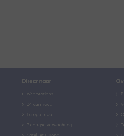
B
Direct naar
Over B
Weerstations
Bedrij
24 uurs radar
Veelge
Europa radar
Contac
7-daagse verwachting
Toegank
Satelliet Europa
Gebrui