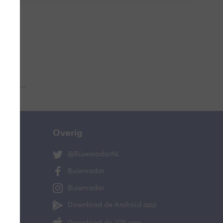
 aub...
Overig
@BuienradarNL
Buienradar
Buienradar
Download de Android app
Download de iOS app