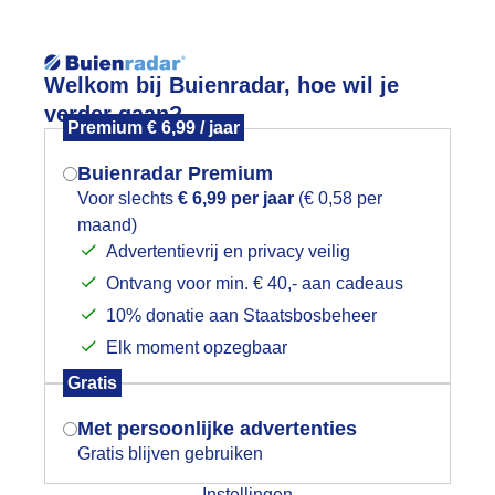
Reisinforma
Lees meer.
Welkom bij Buienradar, hoe wil je
verder gaan?
Premium € 6,99 / jaar
wijd
Foto en video
Weerzine
Buienradar Premium
Zoeken in 
Voor slechts
€ 6,99 per jaar
(€ 0,58 per
maand)
Mogen we je locatie gebruiken voor
adeliefjes in de zon
Advertentievrij en privacy veilig
het weer?
Ontvang voor min. € 40,- aan cadeaus
10% donatie aan Staatsbosbeheer
Elk moment opzegbaar
Indien je hier nog geen akkoord op hebt
Gratis
gegeven, verschijnt er zo een pop-up uit
je browser waarin deze toestemming
Met persoonlijke advertenties
gevraagd wordt.
Gratis blijven gebruiken
Instellingen