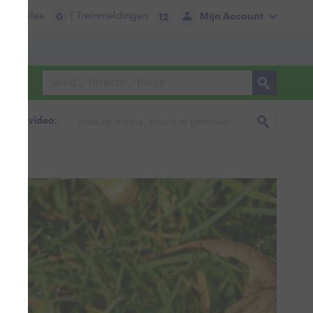
tie:
Files
| Treinmeldingen
Mijn Account
0
12
foto & video: