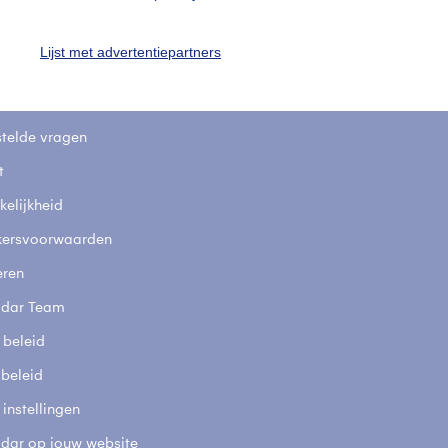
Lijst met advertentiepartners
uienradar
Mijn weer
fsgegevens
De Bilt
stelde vragen
t
elijkheid
kersvoorwaarden
eren
adar Team
 beleid
 beleid
 instellingen
adar op jouw website