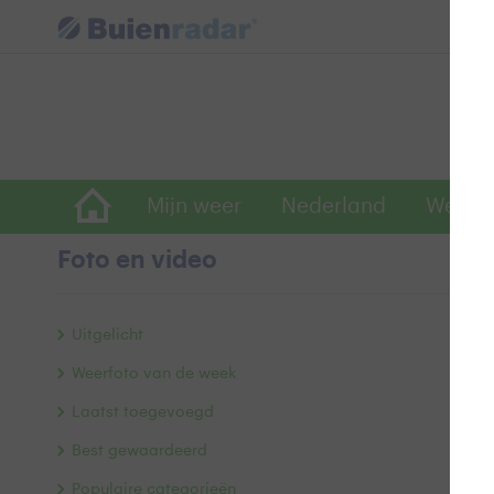
Mijn weer
Nederland
Wereld
Foto en video
Pr
Uitgelicht
Weerfoto van de week
Laatst toegevoegd
Best gewaardeerd
Populaire categorieën