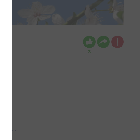
3
 aub...