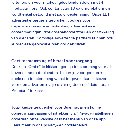
te tonen, en voor marketingdoeleinden delen met 4
mediapartners. Ook content van 13 externe platformen
wordt enkel getoond met jouw toestemming. Onze 114
advertentie partners gebruiken cookies voor
gepersonaliseerde advertenties, advertentie- en
ts, Zeeland
contentmetingen, doelgroepenonderzoek en ontwikkeling
van diensten. Sommige advertentie partners kunnen ook
r: Geeske Harkema
Gemaakt: 23-03-2025, 369x bekeken
je precieze geolocatie hiervoor gebruiken.
runusbloesem
Staalblauw
Lentezonnetje
Geef toestemming of betaal voor toegang
Door op "Gratis" te klikken, geef je toestemming voor alle
bovenstaande doeleinden. Indien je voor geen enkel
doeleinde toestemming wenst te geven, kun je kiezen
ekijk slideshow
voor een advertentievrije ervaring door op “Buienradar
Premium” te klikken.
Jouw keuze geldt enkel voor Buienradar en kun je
opnieuw aanpassen of intrekken via “Privacy-instellingen”
Een moment geduld
onderaan onze website of in het menu van onze app.
Lees meer in ons
privacy-
en
cookiebeleid
.