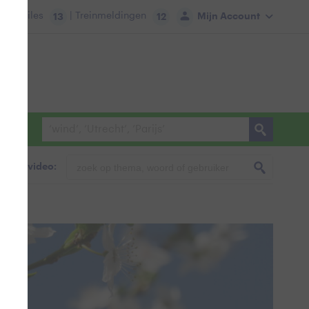
tie:
Files
| Treinmeldingen
Mijn Account
13
12
foto & video:
dag