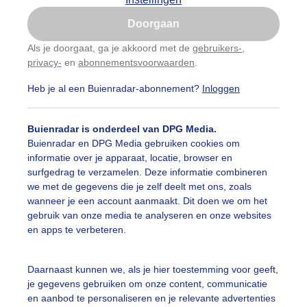
Is goed, toon de popup
Doorgaan
Nu niet, misschien later
Als je doorgaat, ga je akkoord met de
gebruikers-
,
privacy-
en
abonnementsvoorwaarden
.
Gebruik je Safari en wil je niet elke dag deze pop-up
zien?
Heb je al een Buienradar-abonnement?
Inloggen
Klik
hier
om dit aan te passen
Buienradar is onderdeel van DPG Media.
Buienradar en DPG Media gebruiken cookies om
informatie over je apparaat, locatie, browser en
surfgedrag te verzamelen. Deze informatie combineren
we met de gegevens die je zelf deelt met ons, zoals
wanneer je een account aanmaakt. Dit doen we om het
gebruik van onze media te analyseren en onze websites
en apps te verbeteren.
Daarnaast kunnen we, als je hier toestemming voor geeft,
je gegevens gebruiken om onze content, communicatie
en aanbod te personaliseren en je relevante advertenties