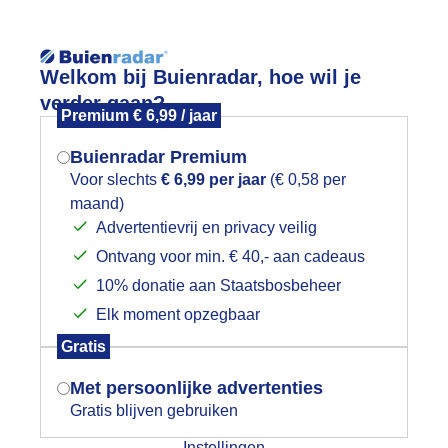
Reisinforma
Welkom bij Buienradar, hoe wil je
verder gaan?
Premium € 6,99 / jaar
Buienradar Premium
Voor slechts
€ 6,99 per jaar
(€ 0,58 per
wijd
Foto en video
Weerzine
maand)
Mogen we je locatie gebruiken voor
Advertentievrij en privacy veilig
het weer?
Zoeken in 
Ontvang voor min. € 40,- aan cadeaus
10% donatie aan Staatsbosbeheer
unus in bloei op deze heerlijke lente
Elk moment opzegbaar
Indien je hier nog geen akkoord op hebt
Gratis
gegeven, verschijnt er zo een pop-up uit
je browser waarin deze toestemming
Met persoonlijke advertenties
gevraagd wordt.
Gratis blijven gebruiken
Instellingen