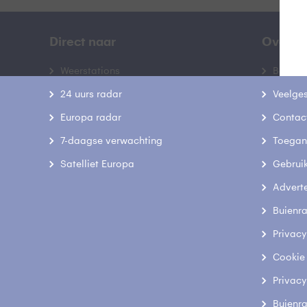
Direct naar
Over B
Weerstations
Bedrij
24 uurs radar
Veelge
Europa radar
Contac
7-daagse verwachting
Toegank
Satelliet Europa
Gebrui
Advert
Buienr
Privacy
Cookie
Privacy
Buienr