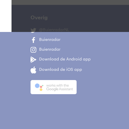
Overig
@BuienradarNL
Buienradar
Buienradar
Download de Android app
Download de iOS app