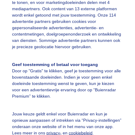
te tonen, en voor marketingdoeleinden delen met 4
mediapartners. Ook content van 13 externe platformen
onnig
Kerk
Beetjesluierbewolking
wordt enkel getoond met jouw toestemming. Onze 114
advertentie partners gebruiken cookies voor
gepersonaliseerde advertenties, advertentie- en
ekijk slideshow
contentmetingen, doelgroepenonderzoek en ontwikkeling
van diensten. Sommige advertentie partners kunnen ook
je precieze geolocatie hiervoor gebruiken.
Geef toestemming of betaal voor toegang
Door op "Gratis" te klikken, geef je toestemming voor alle
Een moment geduld
bovenstaande doeleinden. Indien je voor geen enkel
doeleinde toestemming wenst te geven, kun je kiezen
voor een advertentievrije ervaring door op “Buienradar
Premium” te klikken.
uienradar
Mijn weer
Jouw keuze geldt enkel voor Buienradar en kun je
fsgegevens
De Bilt
opnieuw aanpassen of intrekken via “Privacy-instellingen”
stelde vragen
onderaan onze website of in het menu van onze app.
Lees meer in ons
privacy-
en
cookiebeleid
.
t