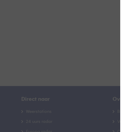
Z
B
Direct naar
Over B
Weerstations
Bedrij
24 uurs radar
Veelge
Europa radar
Contac