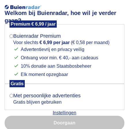
Welkom bij Buienradar, hoe wil je verder
gaan?
Premium € 6,99 / jaar
Mogen we je locatie gebruiken voor het
Bosanemoon
weer?
Buienradar Premium
Voor slechts
€ 6,99 per jaar
(€ 0,58 per maand)
Advertentievrij en privacy veilig
Ontvang voor min. € 40,- aan cadeaus
Indien je hier nog geen akkoord op hebt gegeven,
verschijnt er zo een pop-up uit je browser waarin
10% donatie aan Staatsbosbeheer
deze toestemming gevraagd wordt.
Elk moment opzegbaar
Gratis
Is goed, toon de popup
Met persoonlijke advertenties
Gratis blijven gebruiken
Instellingen
Nu niet, misschien later
Bosanemoon Bloem Bloemetje Voorjaar Lente Natuur
Doorgaan
Gebruik je Safari en wil je niet elke dag deze pop-up zien?