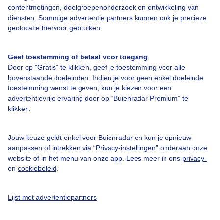
contentmetingen, doelgroepenonderzoek en ontwikkeling van
diensten. Sommige advertentie partners kunnen ook je precieze
Over Buienradar
geolocatie hiervoor gebruiken.
Bedrijfsgegevens
Geef toestemming of betaal voor toegang
Veelgestelde vragen
Door op "Gratis" te klikken, geef je toestemming voor alle
bovenstaande doeleinden. Indien je voor geen enkel doeleinde
Contact
toestemming wenst te geven, kun je kiezen voor een
Toegankelijkheid
advertentievrije ervaring door op “Buienradar Premium” te
klikken.
Gebruikersvoorwaarden
Adverteren
Jouw keuze geldt enkel voor Buienradar en kun je opnieuw
aanpassen of intrekken via “Privacy-instellingen” onderaan onze
Buienradar Team
website of in het menu van onze app. Lees meer in ons
privacy-
Privacy beleid
en
cookiebeleid
.
Cookie beleid
Lijst met advertentiepartners
Privacy instellingen
Gratis weerdata