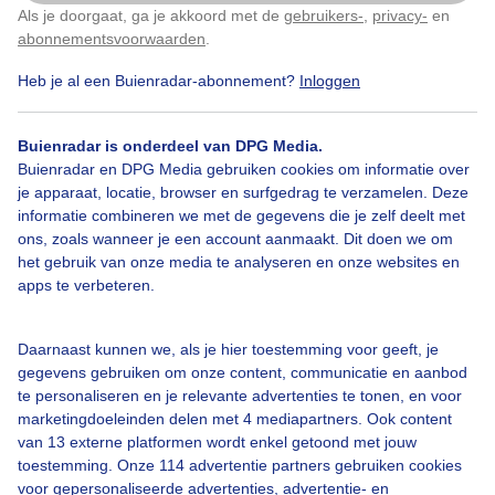
Als je doorgaat, ga je akkoord met de
gebruikers-
,
privacy-
en
Klik
hier
om dit aan te passen
Door: Sandra Romijn
Gemaakt: 20-03-2025, 95x bekeken
abonnementsvoorwaarden
.
Heb je al een Buienradar-abonnement?
Inloggen
Bosanemoon
Lente
Buienradar is onderdeel van DPG Media.
Buienradar en DPG Media gebruiken cookies om informatie over
je apparaat, locatie, browser en surfgedrag te verzamelen. Deze
informatie combineren we met de gegevens die je zelf deelt met
Bekijk slideshow
ons, zoals wanneer je een account aanmaakt. Dit doen we om
het gebruik van onze media te analyseren en onze websites en
apps te verbeteren.
Daarnaast kunnen we, als je hier toestemming voor geeft, je
Een moment geduld aub...
gegevens gebruiken om onze content, communicatie en aanbod
te personaliseren en je relevante advertenties te tonen, en voor
marketingdoeleinden delen met 4 mediapartners. Ook content
van 13 externe platformen wordt enkel getoond met jouw
toestemming. Onze 114 advertentie partners gebruiken cookies
voor gepersonaliseerde advertenties, advertentie- en