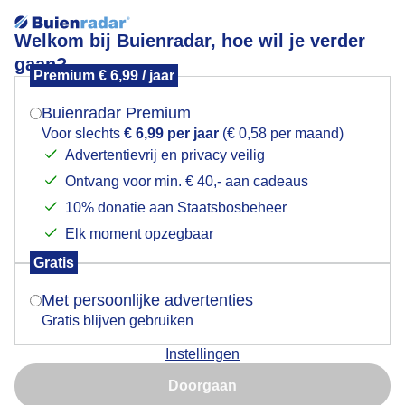
Welkom bij Buienradar, hoe wil je verder
gaan?
Premium € 6,99 / jaar
Mogen we je locatie gebruiken voor het
Veel kijkers bij het Julianakanaal.
weer?
Buienradar Premium
Voor slechts
€ 6,99 per jaar
(€ 0,58 per maand)
Advertentievrij en privacy veilig
Ontvang voor min. € 40,- aan cadeaus
Indien je hier nog geen akkoord op hebt gegeven,
verschijnt er zo een pop-up uit je browser waarin
10% donatie aan Staatsbosbeheer
deze toestemming gevraagd wordt.
Elk moment opzegbaar
Gratis
Is goed, toon de popup
Met persoonlijke advertenties
Gratis blijven gebruiken
Instellingen
Nu niet, misschien later
Werkzaamheden liggen op schema.
Doorgaan
Gebruik je Safari en wil je niet elke dag deze pop-up zien?