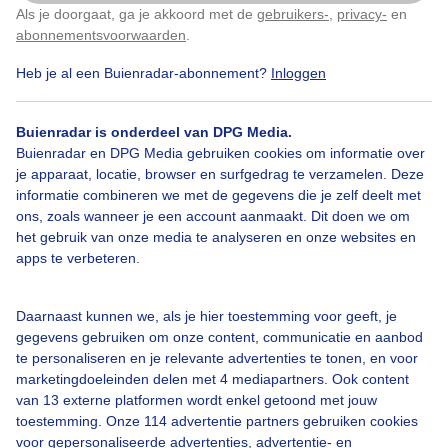
Als je doorgaat, ga je akkoord met de
gebruikers-
,
privacy-
en
Klik
hier
om dit aan te passen
Door: Roos Vaessen
Gemaakt: 20-03-2025, 126x bekeken
abonnementsvoorwaarden
.
Heb je al een Buienradar-abonnement?
Inloggen
Kijkers
Julianakanaal
Lente
Buienradar is onderdeel van DPG Media.
Buienradar en DPG Media gebruiken cookies om informatie over
je apparaat, locatie, browser en surfgedrag te verzamelen. Deze
informatie combineren we met de gegevens die je zelf deelt met
Bekijk slideshow
ons, zoals wanneer je een account aanmaakt. Dit doen we om
het gebruik van onze media te analyseren en onze websites en
apps te verbeteren.
Daarnaast kunnen we, als je hier toestemming voor geeft, je
Een moment geduld aub...
gegevens gebruiken om onze content, communicatie en aanbod
te personaliseren en je relevante advertenties te tonen, en voor
marketingdoeleinden delen met 4 mediapartners. Ook content
van 13 externe platformen wordt enkel getoond met jouw
toestemming. Onze 114 advertentie partners gebruiken cookies
voor gepersonaliseerde advertenties, advertentie- en