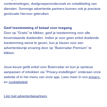
contentmetingen, doelgroepenonderzoek en ontwikkeling van
diensten. Sommige advertentie partners kunnen ook je precieze
Over Buienradar
geolocatie hiervoor gebruiken.
Bedrijfsgegevens
Geef toestemming of betaal voor toegang
Veelgestelde vragen
Door op "Gratis" te klikken, geef je toestemming voor alle
bovenstaande doeleinden. Indien je voor geen enkel doeleinde
Contact
toestemming wenst te geven, kun je kiezen voor een
Toegankelijkheid
advertentievrije ervaring door op “Buienradar Premium” te
klikken.
Gebruikersvoorwaarden
Adverteren
Jouw keuze geldt enkel voor Buienradar en kun je opnieuw
aanpassen of intrekken via “Privacy-instellingen” onderaan onze
Buienradar Team
website of in het menu van onze app. Lees meer in ons
privacy-
Privacy beleid
en
cookiebeleid
.
Cookie beleid
Lijst met advertentiepartners
Privacy instellingen
Gratis weerdata