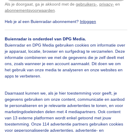
Als je doorgaat, ga je akkoord met de
gebruikers-
,
privacy-
en
Klik
hier
om dit aan te passen
abonnementsvoorwaarden
.
Heb je al een Buienradar-abonnement?
Inloggen
#gelebloemen
#grijsensomber
Wolken
Buienradar is onderdeel van DPG Media.
Buienradar en DPG Media gebruiken cookies om informatie over
Bekijk slideshow
je apparaat, locatie, browser en surfgedrag te verzamelen. Deze
informatie combineren we met de gegevens die je zelf deelt met
ons, zoals wanneer je een account aanmaakt. Dit doen we om
het gebruik van onze media te analyseren en onze websites en
apps te verbeteren.
Een moment geduld aub...
Daarnaast kunnen we, als je hier toestemming voor geeft, je
gegevens gebruiken om onze content, communicatie en aanbod
te personaliseren en je relevante advertenties te tonen, en voor
marketingdoeleinden delen met 4 mediapartners. Ook content
van 13 externe platformen wordt enkel getoond met jouw
toestemming. Onze 114 advertentie partners gebruiken cookies
voor gepersonaliseerde advertenties, advertentie- en
Over Buienradar