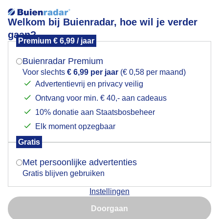
Welkom bij Buienradar, hoe wil je verder
gaan?
Premium € 6,99 / jaar
Mogen we je locatie gebruiken voor het
Toch nog wat kleur
weer?
Buienradar Premium
Voor slechts
€ 6,99 per jaar
(€ 0,58 per maand)
Advertentievrij en privacy veilig
Ontvang voor min. € 40,- aan cadeaus
Indien je hier nog geen akkoord op hebt gegeven,
verschijnt er zo een pop-up uit je browser waarin
10% donatie aan Staatsbosbeheer
deze toestemming gevraagd wordt.
Elk moment opzegbaar
Gratis
Is goed, toon de popup
Met persoonlijke advertenties
Gratis blijven gebruiken
Somber en grijs vandaag aan de Costa Blanca
Instellingen
Nu niet, misschien later
Door: Yvonne Raphael
Gemaakt: 17-03-2025, 59x bekeken
Doorgaan
Gebruik je Safari en wil je niet elke dag deze pop-up zien?