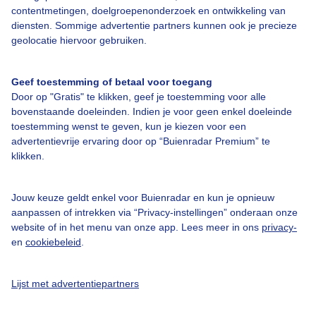
contentmetingen, doelgroepenonderzoek en ontwikkeling van
diensten. Sommige advertentie partners kunnen ook je precieze
Bedrijfsgegevens
geolocatie hiervoor gebruiken.
Veelgestelde vragen
Geef toestemming of betaal voor toegang
Contact
Door op "Gratis" te klikken, geef je toestemming voor alle
Toegankelijkheid
bovenstaande doeleinden. Indien je voor geen enkel doeleinde
toestemming wenst te geven, kun je kiezen voor een
Gebruikersvoorwaarden
advertentievrije ervaring door op “Buienradar Premium” te
klikken.
Adverteren
Buienradar Team
Jouw keuze geldt enkel voor Buienradar en kun je opnieuw
Privacy beleid
aanpassen of intrekken via “Privacy-instellingen” onderaan onze
website of in het menu van onze app. Lees meer in ons
privacy-
Cookie beleid
en
cookiebeleid
.
Privacy instellingen
Gratis weerdata
Lijst met advertentiepartners
@BuienradarNL