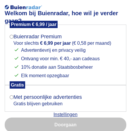
Welkom bij Buienradar, hoe wil je verder
gaan?
Premium € 6,99 / jaar
Mogen we je locatie gebruiken voor het
Lees meer.
weer?
Buienradar Premium
Wolkenvelden opklaring en wat zon
Voor slechts
€ 6,99 per jaar
(€ 0,58 per maand)
Advertentievrij en privacy veilig
Ontvang voor min. € 40,- aan cadeaus
Indien je hier nog geen akkoord op hebt gegeven,
verschijnt er zo een pop-up uit je browser waarin
10% donatie aan Staatsbosbeheer
deze toestemming gevraagd wordt.
Elk moment opzegbaar
Gratis
Is goed, toon de popup
Met persoonlijke advertenties
Gratis blijven gebruiken
Instellingen
Nu niet, misschien later
Wolkenvelden opklaring en wat zon
Doorgaan
Gebruik je Safari en wil je niet elke dag deze pop-up zien?