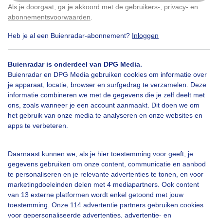
Als je doorgaat, ga je akkoord met de
gebruikers-
,
privacy-
en
Klik
hier
om dit aan te passen
Door: ria brasser
Gemaakt: 17-03-2025, 51x bekeken
abonnementsvoorwaarden
.
Heb je al een Buienradar-abonnement?
Inloggen
Lichtewolkenvelden
Opklaringenzon
Buienradar is onderdeel van DPG Media.
Buienradar en DPG Media gebruiken cookies om informatie over
je apparaat, locatie, browser en surfgedrag te verzamelen. Deze
informatie combineren we met de gegevens die je zelf deelt met
Bekijk slideshow
ons, zoals wanneer je een account aanmaakt. Dit doen we om
het gebruik van onze media te analyseren en onze websites en
apps te verbeteren.
Daarnaast kunnen we, als je hier toestemming voor geeft, je
Een moment geduld aub...
gegevens gebruiken om onze content, communicatie en aanbod
te personaliseren en je relevante advertenties te tonen, en voor
marketingdoeleinden delen met 4 mediapartners. Ook content
van 13 externe platformen wordt enkel getoond met jouw
toestemming. Onze 114 advertentie partners gebruiken cookies
voor gepersonaliseerde advertenties, advertentie- en