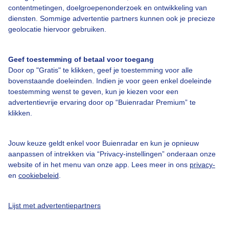
contentmetingen, doelgroepenonderzoek en ontwikkeling van
diensten. Sommige advertentie partners kunnen ook je precieze
Over Buienradar
geolocatie hiervoor gebruiken.
Bedrijfsgegevens
Geef toestemming of betaal voor toegang
Veelgestelde vragen
Door op "Gratis" te klikken, geef je toestemming voor alle
bovenstaande doeleinden. Indien je voor geen enkel doeleinde
Contact
toestemming wenst te geven, kun je kiezen voor een
advertentievrije ervaring door op “Buienradar Premium” te
Toegankelijkheid
klikken.
Gebruikersvoorwaarden
Adverteren
Jouw keuze geldt enkel voor Buienradar en kun je opnieuw
aanpassen of intrekken via “Privacy-instellingen” onderaan onze
Buienradar Team
website of in het menu van onze app. Lees meer in ons
privacy-
Privacy beleid
en
cookiebeleid
.
Cookie beleid
Lijst met advertentiepartners
Privacy instellingen
Gratis weerdata