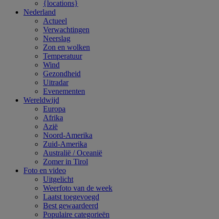
{locations}
Nederland
Actueel
Verwachtingen
Neerslag
Zon en wolken
Temperatuur
Wind
Gezondheid
Uitradar
Evenementen
Wereldwijd
Europa
Afrika
Azië
Noord-Amerika
Zuid-Amerika
Australië / Oceanië
Zomer in Tirol
Foto en video
Uitgelicht
Weerfoto van de week
Laatst toegevoegd
Best gewaardeerd
Populaire categorieën