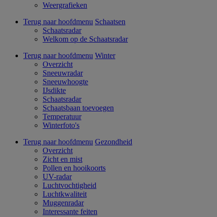
Weergrafieken
Terug naar hoofdmenu
Schaatsen
Schaatsradar
Welkom op de Schaatsradar
Terug naar hoofdmenu
Winter
Overzicht
Sneeuwradar
Sneeuwhoogte
IJsdikte
Schaatsradar
Schaatsbaan toevoegen
Temperatuur
Winterfoto's
Terug naar hoofdmenu
Gezondheid
Overzicht
Zicht en mist
Pollen en hooikoorts
UV-radar
Luchtvochtigheid
Luchtkwaliteit
Muggenradar
Interessante feiten