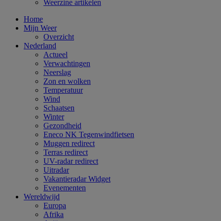
Weerzine artikelen
Home
Mijn Weer
Overzicht
Nederland
Actueel
Verwachtingen
Neerslag
Zon en wolken
Temperatuur
Wind
Schaatsen
Winter
Gezondheid
Eneco NK Tegenwindfietsen
Muggen redirect
Terras redirect
UV-radar redirect
Uitradar
Vakantieradar Widget
Evenementen
Wereldwijd
Europa
Afrika