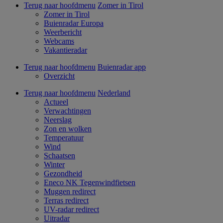
Terug naar hoofdmenu
Zomer in Tirol
Zomer in Tirol
Buienradar Europa
Weerbericht
Webcams
Vakantieradar
Terug naar hoofdmenu
Buienradar app
Overzicht
Terug naar hoofdmenu
Nederland
Actueel
Verwachtingen
Neerslag
Zon en wolken
Temperatuur
Wind
Schaatsen
Winter
Gezondheid
Eneco NK Tegenwindfietsen
Muggen redirect
Terras redirect
UV-radar redirect
Uitradar