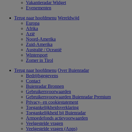
Vakantieradar Widget
Evenementen
Terug naar hoofdmenu
Wereldwijd
Europa
Afrika
Azië
Noord-Amerika
Zuid-Amerika
Australië / Oceanië
Wintersport
Zomer in Tirol
Terug naar hoofdmenu
Over Buienradar
Bedrijfsgegevens
Contact
Buienradar Bronnen
Gebruikersvoorwaarden
Gebruikersvoorwaarden Buienradar Premium
Privacy- en cookiestatement
Toegankelijkheidsverklaring
Toegankelijkheid bij Buienradar
Armoedefonds actievoorwaarden
Veelgestelde vragen
Veelgestelde vragen (Apps)