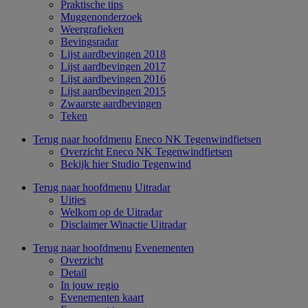
Praktische tips
Muggenonderzoek
Weergrafieken
Bevingsradar
Lijst aardbevingen 2018
Lijst aardbevingen 2017
Lijst aardbevingen 2016
Lijst aardbevingen 2015
Zwaarste aardbevingen
Teken
Terug naar hoofdmenu
Eneco NK Tegenwindfietsen
Overzicht Eneco NK Tegenwindfietsen
Bekijk hier Studio Tegenwind
Terug naar hoofdmenu
Uitradar
Uitjes
Welkom op de Uitradar
Disclaimer Winactie Uitradar
Terug naar hoofdmenu
Evenementen
Overzicht
Detail
In jouw regio
Evenementen kaart