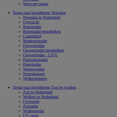
Weer per plaats
Terug naar hoofdmenu
Neerslag
Neerslag in Nederland
Overzicht
Buienradar
Buienradar terugkijken
Cumulatief
Motregenradar
Onweerradar
Onweerradar terugkijken
Onweerradar - LIVE
Panoramaradar
Hagelradar
Sneeuwradar
Neerslagsom
Wolkentoppen
Terug naar hoofdmenu
Zon en wolken
Zon in Nederland
Wolken in Nederland
Overzicht
Zonradar
Wolkenradar
UV-radar