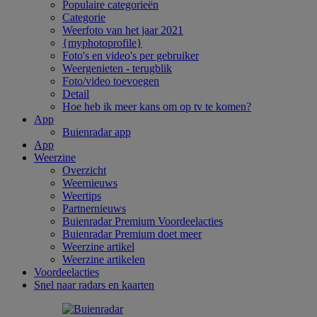
Populaire categorieën
Categorie
Weerfoto van het jaar 2021
{myphotoprofile}
Foto's en video's per gebruiker
Weergenieten - terugblik
Foto/video toevoegen
Detail
Hoe heb ik meer kans om op tv te komen?
App
Buienradar app
App
Weerzine
Overzicht
Weernieuws
Weertips
Partnernieuws
Buienradar Premium Voordeelacties
Buienradar Premium doet meer
Weerzine artikel
Weerzine artikelen
Voordeelacties
Snel naar radars en kaarten