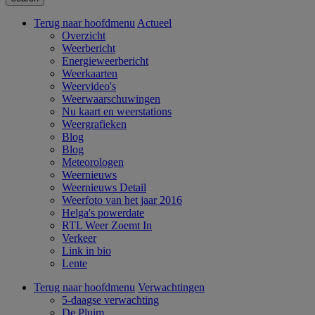
Terug naar hoofdmenu
Actueel
Overzicht
Weerbericht
Energieweerbericht
Weerkaarten
Weervideo's
Weerwaarschuwingen
Nu kaart en weerstations
Weergrafieken
Blog
Blog
Meteorologen
Weernieuws
Weernieuws Detail
Weerfoto van het jaar 2016
Helga's powerdate
RTL Weer Zoemt In
Verkeer
Link in bio
Lente
Terug naar hoofdmenu
Verwachtingen
5-daagse verwachting
De Pluim