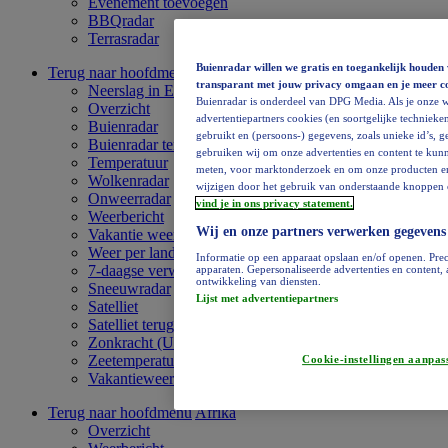
Evenement toevoegen
BBQradar
Terrasradar
Buienradar willen we gratis en toegankelijk houden 
Terug naar hoofdmenu
Europa
transparant met jouw privacy omgaan en je meer c
Neerslag in Europa
Buienradar is onderdeel van DPG Media. Als je onze w
Overzicht
advertentiepartners cookies (en soortgelijke technieken
Buienradar
gebruikt en (persoons-) gegevens, zoals unieke id’s, 
Buienradar terugkijken
gebruiken wij om onze advertenties en content te kunn
Temperatuur
meten, voor marktonderzoek en om onze producten en di
Wolkenradar
wijzigen door het gebruik van onderstaande knoppen o
Onweerradar
vind je in ons privacy statement.
Weerbericht
Wij en onze partners verwerken gegevens
Vakantie weervideo
Weer per land
Informatie op een apparaat opslaan en/of openen. Prec
7-daagse verwachting
apparaten. Gepersonaliseerde advertenties en content
ontwikkeling van diensten.
Sneeuwradar
Lijst met advertentiepartners
Satelliet
Satelliet terugkijken
Zonkracht (UV)
Zeetemperatuur
Cookie-instellingen aanpas
Vakantieweer
Terug naar hoofdmenu
Afrika
Overzicht