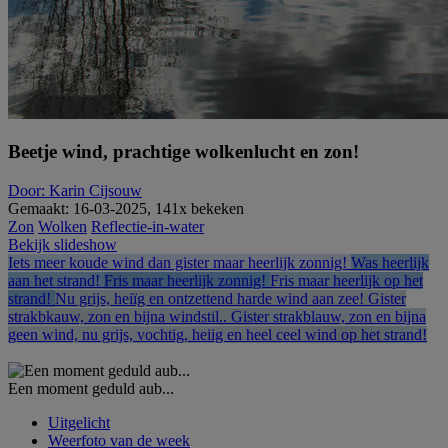
Beetje wind, prachtige wolkenlucht en zon!
Door: Karin Cijsouw
Gemaakt: 16-03-2025, 141x bekeken
Zon
Wolken
Reflectie-in-water
Bekijk slideshow
Iets meer koude wind dan gister maar heerlijk zonnig!
Was heerlijk
aan het strand!
Fris maar heerlijk zonnig!
Fris maar heerlijk op het
strand!
Nu grijs, heiïg en ontzettend harde wind aan zee! Gister
strakbkauw, zon en bijna windstil..
Gister strakblauw, zon en bijna
geen wind, nu grijs, vochtig, heiig en heel ceel wind op het strand!
Een moment geduld aub...
Uitgelicht
Weerfoto van de week