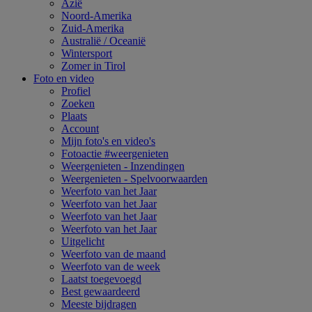
Azië
Noord-Amerika
Zuid-Amerika
Australië / Oceanië
Wintersport
Zomer in Tirol
Foto en video
Profiel
Zoeken
Plaats
Account
Mijn foto's en video's
Fotoactie #weergenieten
Weergenieten - Inzendingen
Weergenieten - Spelvoorwaarden
Weerfoto van het Jaar
Weerfoto van het Jaar
Weerfoto van het Jaar
Weerfoto van het Jaar
Uitgelicht
Weerfoto van de maand
Weerfoto van de week
Laatst toegevoegd
Best gewaardeerd
Meeste bijdragen