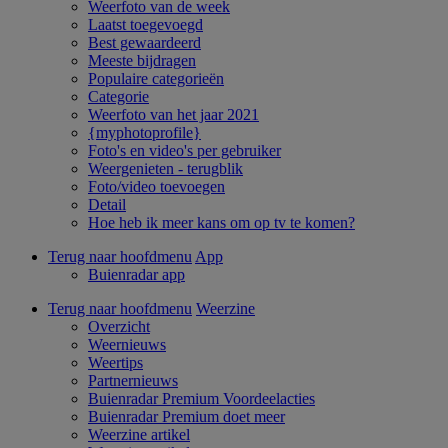
Weerfoto van de week
Laatst toegevoegd
Best gewaardeerd
Meeste bijdragen
Populaire categorieën
Categorie
Weerfoto van het jaar 2021
{myphotoprofile}
Foto's en video's per gebruiker
Weergenieten - terugblik
Foto/video toevoegen
Detail
Hoe heb ik meer kans om op tv te komen?
Terug naar hoofdmenu
App
Buienradar app
Terug naar hoofdmenu
Weerzine
Overzicht
Weernieuws
Weertips
Partnernieuws
Buienradar Premium Voordeelacties
Buienradar Premium doet meer
Weerzine artikel