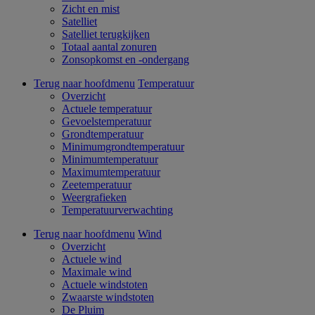
Zicht en mist
Satelliet
Satelliet terugkijken
Totaal aantal zonuren
Zonsopkomst en -ondergang
Terug naar hoofdmenu
Temperatuur
Overzicht
Actuele temperatuur
Gevoelstemperatuur
Grondtemperatuur
Minimumgrondtemperatuur
Minimumtemperatuur
Maximumtemperatuur
Zeetemperatuur
Weergrafieken
Temperatuurverwachting
Terug naar hoofdmenu
Wind
Overzicht
Actuele wind
Maximale wind
Actuele windstoten
Zwaarste windstoten
De Pluim