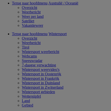
Terug naar hoofdmenu
Australië / Oceanië
Overzicht
Weerbericht
Weer per land
Satelliet
Vakantieweer
Terug naar hoofdmenu
Wintersport
Overzicht
Weerbericht
Tirol
Wintersport weerbericht
Webcams
Sneeuwradar
7-daagse verwachting
Wintersport weervideo's
Wintersport in Oostenrijk
Wintersport in Frankrijk
Wintersport in Duitsland
Wintersport in Zwitserland
Wintersport gebieden
Wettergipfel
Land
Gebied