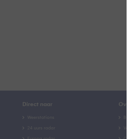
A
B
Direct naar
Over B
Weerstations
Bedrij
24 uurs radar
Veelge
Europa radar
Contac