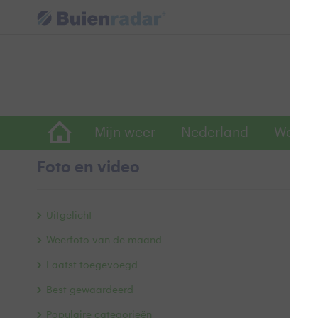
Mijn weer
Nederland
Wereld
Foto en video
A
Uitgelicht
Weerfoto van de maand
Laatst toegevoegd
Best gewaardeerd
Populaire categorieën