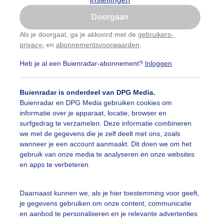
Is goed, toon de popup
Doorgaan
Nu niet, misschien later
Als je doorgaat, ga je akkoord met de
gebruikers-
,
privacy-
en
abonnementsvoorwaarden
.
Gebruik je Safari en wil je niet elke dag deze pop-up
zien?
Heb je al een Buienradar-abonnement?
Inloggen
Klik
hier
om dit aan te passen
Buienradar is onderdeel van DPG Media.
Buienradar en DPG Media gebruiken cookies om
informatie over je apparaat, locatie, browser en
surfgedrag te verzamelen. Deze informatie combineren
we met de gegevens die je zelf deelt met ons, zoals
wanneer je een account aanmaakt. Dit doen we om het
gebruik van onze media te analyseren en onze websites
en apps te verbeteren.
nmiddag meer wolken afgewisseld met zon
Daarnaast kunnen we, als je hier toestemming voor geeft,
je gegevens gebruiken om onze content, communicatie
r: ria brasser
Gemaakt: 15-03-2025, 36x bekeken
en aanbod te personaliseren en je relevante advertenties