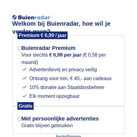
Reisinforma
Welkom bij Buienradar, hoe wil je
verder gaan?
Premium € 6,99 / jaar
Buienradar Premium
Voor slechts
€ 6,99 per jaar
(€ 0,58 per
wijd
Foto en video
Weerzine
maand)
Mogen we je locatie gebruiken voor
Advertentievrij en privacy veilig
het weer?
Zoeken in 
Ontvang voor min. € 40,- aan cadeaus
10% donatie aan Staatsbosbeheer
fwisselend wolken en zon
Elk moment opzegbaar
Indien je hier nog geen akkoord op hebt
Gratis
gegeven, verschijnt er zo een pop-up uit
je browser waarin deze toestemming
Met persoonlijke advertenties
gevraagd wordt.
Gratis blijven gebruiken
Instellingen