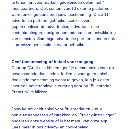
te tonen, en voor marketingdoeleinden delen met 4
mediapartners. Ook content van 13 externe platformen
fwisselendwolkenenzon
Gurewind
wordt enkel getoond met jouw toestemming. Onze 114
advertentie partners gebruiken cookies voor
gepersonaliseerde advertenties, advertentie- en
ekijk slideshow
contentmetingen, doelgroepenonderzoek en ontwikkeling
van diensten. Sommige advertentie partners kunnen ook
je precieze geolocatie hiervoor gebruiken.
Geef toestemming of betaal voor toegang
Door op "Gratis" te klikken, geef je toestemming voor alle
Een moment geduld
bovenstaande doeleinden. Indien je voor geen enkel
doeleinde toestemming wenst te geven, kun je kiezen
voor een advertentievrije ervaring door op “Buienradar
Premium” te klikken.
uienradar
Mijn weer
Jouw keuze geldt enkel voor Buienradar en kun je
fsgegevens
De Bilt
opnieuw aanpassen of intrekken via “Privacy-instellingen”
stelde vragen
onderaan onze website of in het menu van onze app.
Lees meer in ons
privacy-
en
cookiebeleid
.
t