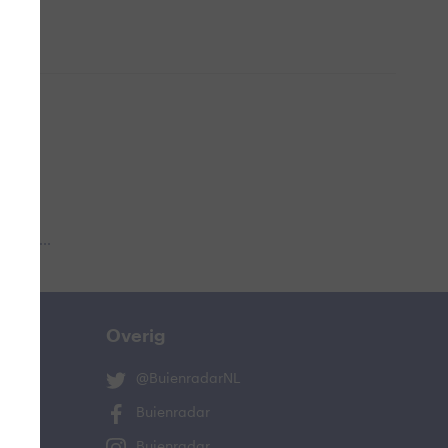
 aub...
Overig
@BuienradarNL
Buienradar
Buienradar