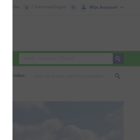
tie:
Files
| Treinmeldingen
Mijn Account
0
11
foto & video: