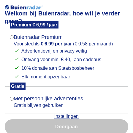
Welkom bij Buienradar, hoe wil je verder
gaan?
Premium € 6,99 / jaar
Mogen we je locatie gebruiken voor het
Zeehondje in de branding
weer?
Buienradar Premium
Voor slechts
€ 6,99 per jaar
(€ 0,58 per maand)
Advertentievrij en privacy veilig
Ontvang voor min. € 40,- aan cadeaus
Indien je hier nog geen akkoord op hebt gegeven,
verschijnt er zo een pop-up uit je browser waarin
10% donatie aan Staatsbosbeheer
deze toestemming gevraagd wordt.
Elk moment opzegbaar
Gratis
Is goed, toon de popup
Met persoonlijke advertenties
Gratis blijven gebruiken
Vrijgelaten zeehondje kiest het ruime sop
Instellingen
Nu niet, misschien later
Door: Simone Genna Wiersma
Gemaakt: 15-03-2025, 61x bekeken
Doorgaan
Gebruik je Safari en wil je niet elke dag deze pop-up zien?