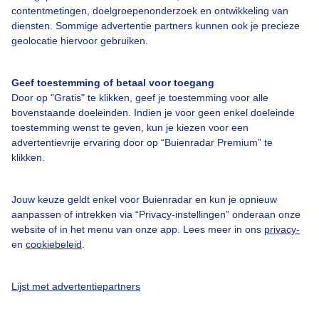
contentmetingen, doelgroepenonderzoek en ontwikkeling van
diensten. Sommige advertentie partners kunnen ook je precieze
Bedrijfsgegevens
geolocatie hiervoor gebruiken.
Veelgestelde vragen
Geef toestemming of betaal voor toegang
Contact
Door op "Gratis" te klikken, geef je toestemming voor alle
Toegankelijkheid
bovenstaande doeleinden. Indien je voor geen enkel doeleinde
toestemming wenst te geven, kun je kiezen voor een
Gebruikersvoorwaarden
advertentievrije ervaring door op “Buienradar Premium” te
klikken.
Adverteren
Buienradar Team
Jouw keuze geldt enkel voor Buienradar en kun je opnieuw
Privacy beleid
aanpassen of intrekken via “Privacy-instellingen” onderaan onze
website of in het menu van onze app. Lees meer in ons
privacy-
Cookie beleid
en
cookiebeleid
.
Privacy instellingen
Gratis weerdata
Lijst met advertentiepartners
@BuienradarNL