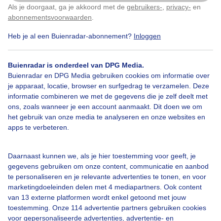
Als je doorgaat, ga je akkoord met de
gebruikers-
,
privacy-
en
Klik
hier
om dit aan te passen
abonnementsvoorwaarden
.
Heb je al een Buienradar-abonnement?
Inloggen
Zeehond
Branding
Dieren
Buienradar is onderdeel van DPG Media.
Buienradar en DPG Media gebruiken cookies om informatie over
Bekijk slideshow
je apparaat, locatie, browser en surfgedrag te verzamelen. Deze
informatie combineren we met de gegevens die je zelf deelt met
ons, zoals wanneer je een account aanmaakt. Dit doen we om
het gebruik van onze media te analyseren en onze websites en
apps te verbeteren.
Een moment geduld aub...
Daarnaast kunnen we, als je hier toestemming voor geeft, je
gegevens gebruiken om onze content, communicatie en aanbod
te personaliseren en je relevante advertenties te tonen, en voor
marketingdoeleinden delen met 4 mediapartners. Ook content
van 13 externe platformen wordt enkel getoond met jouw
toestemming. Onze 114 advertentie partners gebruiken cookies
voor gepersonaliseerde advertenties, advertentie- en
Over Buienradar