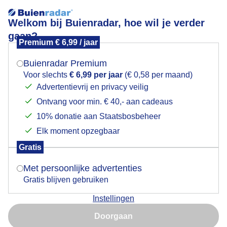
Welkom bij Buienradar, hoe wil je verder
gaan?
Premium € 6,99 / jaar
Mogen we je locatie gebruiken voor het
Begin van de maansverduistering
weer?
Buienradar Premium
Voor slechts
€ 6,99 per jaar
(€ 0,58 per maand)
Advertentievrij en privacy veilig
Ontvang voor min. € 40,- aan cadeaus
Indien je hier nog geen akkoord op hebt gegeven,
verschijnt er zo een pop-up uit je browser waarin
10% donatie aan Staatsbosbeheer
deze toestemming gevraagd wordt.
Elk moment opzegbaar
Gratis
Is goed, toon de popup
Met persoonlijke advertenties
Gratis blijven gebruiken
Instellingen
Nu niet, misschien later
Doorgaan
Gebruik je Safari en wil je niet elke dag deze pop-up zien?