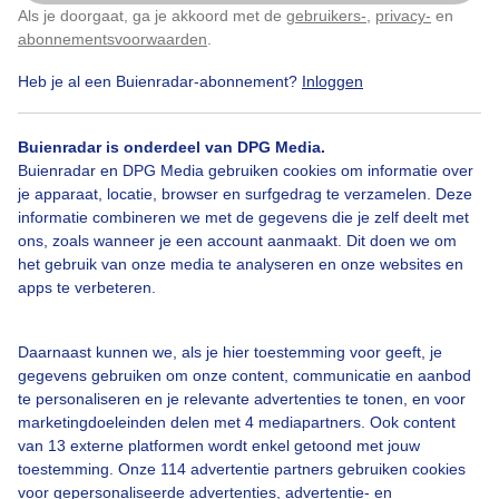
Begin van de maansverduistering iets voor 7:00
Als je doorgaat, ga je akkoord met de
gebruikers-
,
privacy-
en
Klik
hier
om dit aan te passen
abonnementsvoorwaarden
.
Door: robbert de brock
Gemaakt: 14-03-2025, 164x bekeken
Heb je al een Buienradar-abonnement?
Inloggen
Buienradar is onderdeel van DPG Media.
Buienradar en DPG Media gebruiken cookies om informatie over
Maan
#maansverduistering
Lente
je apparaat, locatie, browser en surfgedrag te verzamelen. Deze
informatie combineren we met de gegevens die je zelf deelt met
ons, zoals wanneer je een account aanmaakt. Dit doen we om
Bekijk slideshow
het gebruik van onze media te analyseren en onze websites en
apps te verbeteren.
Daarnaast kunnen we, als je hier toestemming voor geeft, je
gegevens gebruiken om onze content, communicatie en aanbod
te personaliseren en je relevante advertenties te tonen, en voor
Een moment geduld aub...
marketingdoeleinden delen met 4 mediapartners. Ook content
van 13 externe platformen wordt enkel getoond met jouw
toestemming. Onze 114 advertentie partners gebruiken cookies
voor gepersonaliseerde advertenties, advertentie- en