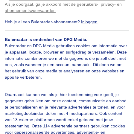
Als je doorgaat, ga je akkoord met de
gebruikers-
,
privacy-
en
Klik
hier
om dit aan te passen
abonnementsvoorwaarden
.
Heb je al een Buienradar-abonnement?
Inloggen
Prachtigezonnigelentedag
Strandvermaak
Heelveelzon
Buienradar is onderdeel van DPG Media.
Buienradar en DPG Media gebruiken cookies om informatie over
je apparaat, locatie, browser en surfgedrag te verzamelen. Deze
informatie combineren we met de gegevens die je zelf deelt met
Bekijk slideshow
ons, zoals wanneer je een account aanmaakt. Dit doen we om
het gebruik van onze media te analyseren en onze websites en
apps te verbeteren.
Daarnaast kunnen we, als je hier toestemming voor geeft, je
gegevens gebruiken om onze content, communicatie en aanbod
Een moment geduld aub...
te personaliseren en je relevante advertenties te tonen, en voor
marketingdoeleinden delen met 4 mediapartners. Ook content
van 13 externe platformen wordt enkel getoond met jouw
toestemming. Onze 114 advertentie partners gebruiken cookies
voor gepersonaliseerde advertenties, advertentie- en