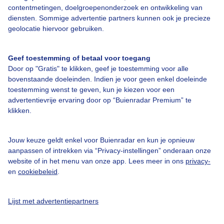
contentmetingen, doelgroepenonderzoek en ontwikkeling van
diensten. Sommige advertentie partners kunnen ook je precieze
Over Buienradar
geolocatie hiervoor gebruiken.
Bedrijfsgegevens
Geef toestemming of betaal voor toegang
Veelgestelde vragen
Door op "Gratis" te klikken, geef je toestemming voor alle
bovenstaande doeleinden. Indien je voor geen enkel doeleinde
Contact
toestemming wenst te geven, kun je kiezen voor een
advertentievrije ervaring door op “Buienradar Premium” te
Toegankelijkheid
klikken.
Gebruikersvoorwaarden
Adverteren
Jouw keuze geldt enkel voor Buienradar en kun je opnieuw
aanpassen of intrekken via “Privacy-instellingen” onderaan onze
Buienradar Team
website of in het menu van onze app. Lees meer in ons
privacy-
Privacy beleid
en
cookiebeleid
.
Cookie beleid
Lijst met advertentiepartners
Privacy instellingen
Gratis weerdata