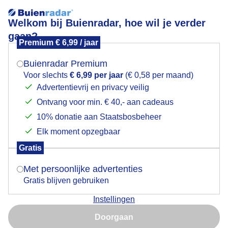
Welkom bij Buienradar, hoe wil je verder
gaan?
Premium € 6,99 / jaar
Mogen we je locatie gebruiken voor het
Prachtige zonnige lentedag
weer?
Buienradar Premium
Voor slechts
€ 6,99 per jaar
(€ 0,58 per maand)
Advertentievrij en privacy veilig
Ontvang voor min. € 40,- aan cadeaus
Indien je hier nog geen akkoord op hebt gegeven,
verschijnt er zo een pop-up uit je browser waarin
10% donatie aan Staatsbosbeheer
deze toestemming gevraagd wordt.
Elk moment opzegbaar
Gratis
Is goed, toon de popup
Met persoonlijke advertenties
Gratis blijven gebruiken
Strandvermaak in het lekkere zonnetje
Instellingen
Nu niet, misschien later
Door: ria brasser
Gemaakt: 09-03-2025, 51x bekeken
Doorgaan
Gebruik je Safari en wil je niet elke dag deze pop-up zien?