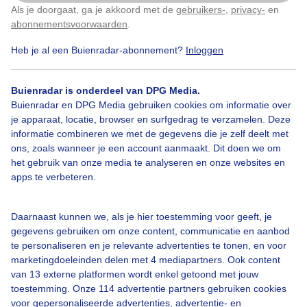
Als je doorgaat, ga je akkoord met de
gebruikers-
,
privacy-
en
Klik
hier
om dit aan te passen
abonnementsvoorwaarden
.
Heb je al een Buienradar-abonnement?
Inloggen
Meteorologischelente
Natuur
Lente
Buienradar is onderdeel van DPG Media.
Buienradar en DPG Media gebruiken cookies om informatie over
Bekijk slideshow
je apparaat, locatie, browser en surfgedrag te verzamelen. Deze
informatie combineren we met de gegevens die je zelf deelt met
ons, zoals wanneer je een account aanmaakt. Dit doen we om
het gebruik van onze media te analyseren en onze websites en
apps te verbeteren.
Een moment geduld aub...
Daarnaast kunnen we, als je hier toestemming voor geeft, je
gegevens gebruiken om onze content, communicatie en aanbod
te personaliseren en je relevante advertenties te tonen, en voor
marketingdoeleinden delen met 4 mediapartners. Ook content
van 13 externe platformen wordt enkel getoond met jouw
toestemming. Onze 114 advertentie partners gebruiken cookies
voor gepersonaliseerde advertenties, advertentie- en
Over Buienradar