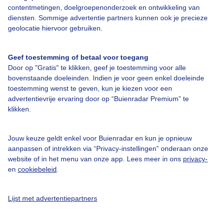
contentmetingen, doelgroepenonderzoek en ontwikkeling van
diensten. Sommige advertentie partners kunnen ook je precieze
Bedrijfsgegevens
geolocatie hiervoor gebruiken.
Veelgestelde vragen
Geef toestemming of betaal voor toegang
Contact
Door op "Gratis" te klikken, geef je toestemming voor alle
Toegankelijkheid
bovenstaande doeleinden. Indien je voor geen enkel doeleinde
toestemming wenst te geven, kun je kiezen voor een
Gebruikersvoorwaarden
advertentievrije ervaring door op “Buienradar Premium” te
klikken.
Adverteren
Buienradar Team
Jouw keuze geldt enkel voor Buienradar en kun je opnieuw
Privacy beleid
aanpassen of intrekken via “Privacy-instellingen” onderaan onze
website of in het menu van onze app. Lees meer in ons
privacy-
Cookie beleid
en
cookiebeleid
.
Privacy instellingen
Gratis weerdata
Lijst met advertentiepartners
@BuienradarNL