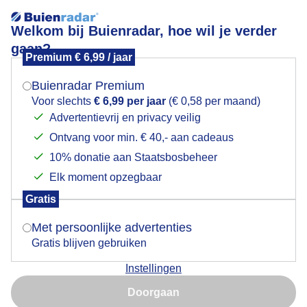
Welkom bij Buienradar, hoe wil je verder
gaan?
Premium € 6,99 / jaar
Mogen we je locatie gebruiken voor het
Lente
weer?
Buienradar Premium
Voor slechts
€ 6,99 per jaar
(€ 0,58 per maand)
Advertentievrij en privacy veilig
Ontvang voor min. € 40,- aan cadeaus
Indien je hier nog geen akkoord op hebt gegeven,
verschijnt er zo een pop-up uit je browser waarin
10% donatie aan Staatsbosbeheer
deze toestemming gevraagd wordt.
Elk moment opzegbaar
Gratis
Is goed, toon de popup
Met persoonlijke advertenties
Gratis blijven gebruiken
De natuur gaat met de meteorologische lente mee
Instellingen
Nu niet, misschien later
Door: ria brasser
Gemaakt: 01-03-2025, 91x bekeken
Doorgaan
Gebruik je Safari en wil je niet elke dag deze pop-up zien?