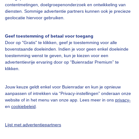
contentmetingen, doelgroepenonderzoek en ontwikkeling van
diensten. Sommige advertentie partners kunnen ook je precieze
geolocatie hiervoor gebruiken.
Geef toestemming of betaal voor toegang
Over Buienradar
Door op "Gratis" te klikken, geef je toestemming voor alle
bovenstaande doeleinden. Indien je voor geen enkel doeleinde
Bedrijfsgegevens
toestemming wenst te geven, kun je kiezen voor een
advertentievrije ervaring door op “Buienradar Premium” te
Veelgestelde vragen
klikken.
Contact
Toegankelijkheid
Jouw keuze geldt enkel voor Buienradar en kun je opnieuw
aanpassen of intrekken via “Privacy-instellingen” onderaan onze
Gebruikersvoorwaarden
website of in het menu van onze app. Lees meer in ons
privacy-
en
cookiebeleid
.
Adverteren
Buienradar Team
Lijst met advertentiepartners
Privacy beleid