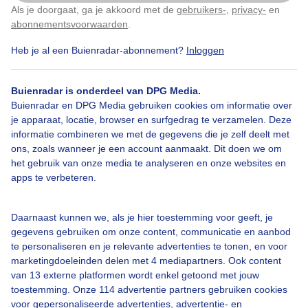
Als je doorgaat, ga je akkoord met de
gebruikers-
,
privacy-
en
Klik
hier
om dit aan te passen
abonnementsvoorwaarden
.
Kats, Zeeland
Heb je al een Buienradar-abonnement?
Inloggen
Door: Geeske Harkema
Gemaakt: 26-02-2025, 222x bekeken
Buienradar is onderdeel van DPG Media.
Buienradar en DPG Media gebruiken cookies om informatie over
je apparaat, locatie, browser en surfgedrag te verzamelen. Deze
informatie combineren we met de gegevens die je zelf deelt met
Sereen
Blauw
Windstil
Zonsopkomst
ons, zoals wanneer je een account aanmaakt. Dit doen we om
het gebruik van onze media te analyseren en onze websites en
apps te verbeteren.
Bekijk slideshow
Daarnaast kunnen we, als je hier toestemming voor geeft, je
gegevens gebruiken om onze content, communicatie en aanbod
te personaliseren en je relevante advertenties te tonen, en voor
marketingdoeleinden delen met 4 mediapartners. Ook content
van 13 externe platformen wordt enkel getoond met jouw
Een moment geduld aub...
toestemming. Onze 114 advertentie partners gebruiken cookies
voor gepersonaliseerde advertenties, advertentie- en