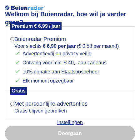
Welkom bij Buienradar, hoe wil je verder
gaan?
Premium € 6,99 / jaar
Mogen we je locatie gebruiken voor het
Lees meer.
weer?
Buienradar Premium
Serene start van de dag....langs de Oosterschelde
Voor slechts
€ 6,99 per jaar
(€ 0,58 per maand)
Advertentievrij en privacy veilig
Ontvang voor min. € 40,- aan cadeaus
Indien je hier nog geen akkoord op hebt gegeven,
verschijnt er zo een pop-up uit je browser waarin
10% donatie aan Staatsbosbeheer
deze toestemming gevraagd wordt.
Elk moment opzegbaar
Gratis
Is goed, toon de popup
Met persoonlijke advertenties
Gratis blijven gebruiken
Instellingen
Nu niet, misschien later
Doorgaan
Gebruik je Safari en wil je niet elke dag deze pop-up zien?