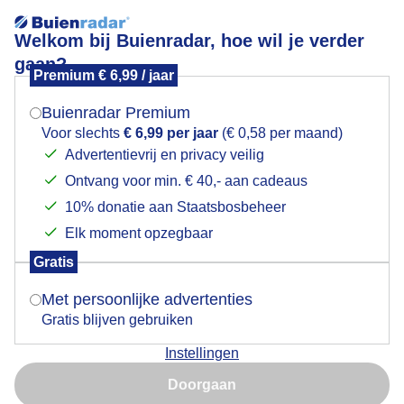
Welkom bij Buienradar, hoe wil je verder
gaan?
Premium € 6,99 / jaar
Mogen we je locatie gebruiken voor het
Lees meer.
weer?
Buienradar Premium
VLIEGTUIGSPOTTERS
Voor slechts
€ 6,99 per jaar
(€ 0,58 per maand)
Advertentievrij en privacy veilig
Ontvang voor min. € 40,- aan cadeaus
Indien je hier nog geen akkoord op hebt gegeven,
verschijnt er zo een pop-up uit je browser waarin
10% donatie aan Staatsbosbeheer
deze toestemming gevraagd wordt.
Elk moment opzegbaar
Gratis
Is goed, toon de popup
Met persoonlijke advertenties
Gratis blijven gebruiken
Instellingen
Nu niet, misschien later
Vanmorgen bleef het lang heiig + wolkenflarden
Doorgaan
,beetje wind , soms de Zon .
Gebruik je Safari en wil je niet elke dag deze pop-up zien?