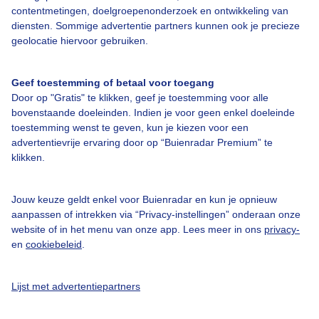
contentmetingen, doelgroepenonderzoek en ontwikkeling van
diensten. Sommige advertentie partners kunnen ook je precieze
geolocatie hiervoor gebruiken.
Over Buienradar
Geef toestemming of betaal voor toegang
Bedrijfsgegevens
Door op "Gratis" te klikken, geef je toestemming voor alle
Veelgestelde vragen
bovenstaande doeleinden. Indien je voor geen enkel doeleinde
toestemming wenst te geven, kun je kiezen voor een
Contact
advertentievrije ervaring door op “Buienradar Premium” te
Toegankelijkheid
klikken.
Gebruikersvoorwaarden
Jouw keuze geldt enkel voor Buienradar en kun je opnieuw
Adverteren
aanpassen of intrekken via “Privacy-instellingen” onderaan onze
website of in het menu van onze app. Lees meer in ons
privacy-
Buienradar Team
en
cookiebeleid
.
Privacy beleid
Cookie beleid
Lijst met advertentiepartners
Privacy instellingen