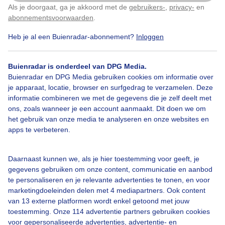
Als je doorgaat, ga je akkoord met de
gebruikers-
,
privacy-
en
Klik
hier
om dit aan te passen
abonnementsvoorwaarden
.
Door: Nellie Bartels
Gemaakt: 25-02-2025, 48x bekeken
Heb je al een Buienradar-abonnement?
Inloggen
Buienradar is onderdeel van DPG Media.
Vliegtuigspotters
Polderbaan
Wind
Buienradar en DPG Media gebruiken cookies om informatie over
je apparaat, locatie, browser en surfgedrag te verzamelen. Deze
informatie combineren we met de gegevens die je zelf deelt met
ons, zoals wanneer je een account aanmaakt. Dit doen we om
Bekijk slideshow
het gebruik van onze media te analyseren en onze websites en
apps te verbeteren.
Daarnaast kunnen we, als je hier toestemming voor geeft, je
gegevens gebruiken om onze content, communicatie en aanbod
Een moment geduld aub...
te personaliseren en je relevante advertenties te tonen, en voor
marketingdoeleinden delen met 4 mediapartners. Ook content
van 13 externe platformen wordt enkel getoond met jouw
toestemming. Onze 114 advertentie partners gebruiken cookies
voor gepersonaliseerde advertenties, advertentie- en