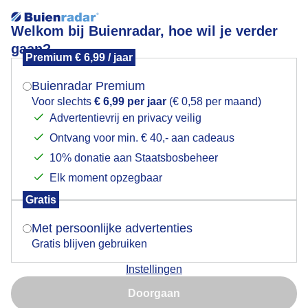
Welkom bij Buienradar, hoe wil je verder
gaan?
Premium € 6,99 / jaar
Mogen we je locatie gebruiken voor het
Grijs en nevelig.
weer?
Buienradar Premium
Voor slechts
€ 6,99 per jaar
(€ 0,58 per maand)
Advertentievrij en privacy veilig
Ontvang voor min. € 40,- aan cadeaus
Indien je hier nog geen akkoord op hebt gegeven,
verschijnt er zo een pop-up uit je browser waarin
10% donatie aan Staatsbosbeheer
deze toestemming gevraagd wordt.
Elk moment opzegbaar
Gratis
Is goed, toon de popup
Met persoonlijke advertenties
Gratis blijven gebruiken
Windmolens waren vanmorgen slechts gedeeltelijk
Instellingen
zichtbaar in een nevelige atmosfeer.
Nu niet, misschien later
Doorgaan
Door: Adri Joosse
Gemaakt: 25-02-2025, 47x bekeken
Gebruik je Safari en wil je niet elke dag deze pop-up zien?