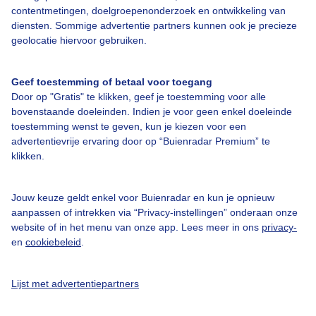
contentmetingen, doelgroepenonderzoek en ontwikkeling van
Over Buienradar
diensten. Sommige advertentie partners kunnen ook je precieze
geolocatie hiervoor gebruiken.
Bedrijfsgegevens
Veelgestelde vragen
Geef toestemming of betaal voor toegang
Door op "Gratis" te klikken, geef je toestemming voor alle
Contact
bovenstaande doeleinden. Indien je voor geen enkel doeleinde
Toegankelijkheid
toestemming wenst te geven, kun je kiezen voor een
advertentievrije ervaring door op “Buienradar Premium” te
Gebruikersvoorwaarden
klikken.
Adverteren
Buienradar Team
Jouw keuze geldt enkel voor Buienradar en kun je opnieuw
aanpassen of intrekken via “Privacy-instellingen” onderaan onze
Privacy beleid
website of in het menu van onze app. Lees meer in ons
privacy-
en
cookiebeleid
.
Cookie beleid
Privacy instellingen
Lijst met advertentiepartners
Gratis weerdata