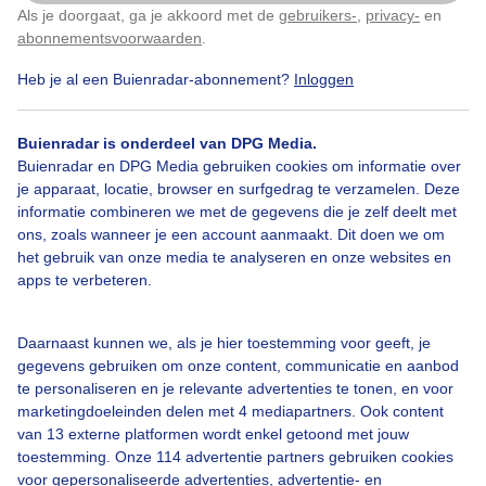
Als je doorgaat, ga je akkoord met de
gebruikers-
,
privacy-
en
Klik
hier
om dit aan te passen
abonnementsvoorwaarden
.
Heb je al een Buienradar-abonnement?
Inloggen
Windmolens
Neveligeatmosfeer
Buienradar is onderdeel van DPG Media.
Buienradar en DPG Media gebruiken cookies om informatie over
je apparaat, locatie, browser en surfgedrag te verzamelen. Deze
Bekijk slideshow
informatie combineren we met de gegevens die je zelf deelt met
ons, zoals wanneer je een account aanmaakt. Dit doen we om
het gebruik van onze media te analyseren en onze websites en
apps te verbeteren.
Een moment geduld aub...
Daarnaast kunnen we, als je hier toestemming voor geeft, je
gegevens gebruiken om onze content, communicatie en aanbod
te personaliseren en je relevante advertenties te tonen, en voor
marketingdoeleinden delen met 4 mediapartners. Ook content
van 13 externe platformen wordt enkel getoond met jouw
toestemming. Onze 114 advertentie partners gebruiken cookies
voor gepersonaliseerde advertenties, advertentie- en