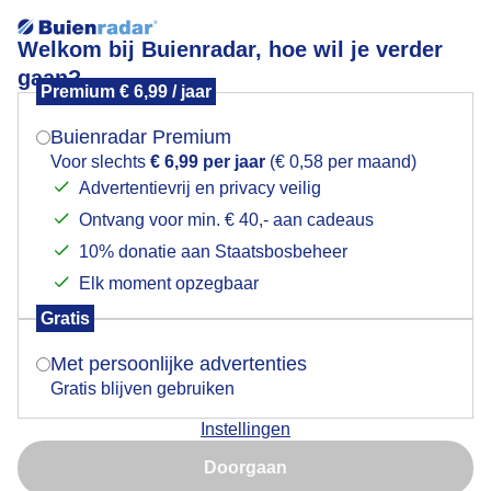
Welkom bij Buienradar, hoe wil je verder
gaan?
Premium € 6,99 / jaar
Mogen we je locatie gebruiken voor het
Tussen de buien door
weer?
Buienradar Premium
Voor slechts
€ 6,99 per jaar
(€ 0,58 per maand)
Advertentievrij en privacy veilig
Ontvang voor min. € 40,- aan cadeaus
Indien je hier nog geen akkoord op hebt gegeven,
verschijnt er zo een pop-up uit je browser waarin
10% donatie aan Staatsbosbeheer
deze toestemming gevraagd wordt.
Elk moment opzegbaar
Gratis
Is goed, toon de popup
Met persoonlijke advertenties
Gratis blijven gebruiken
Het kan even tussen de buien om zonder de paraplu
Instellingen
naar buiten te gaan
Nu niet, misschien later
Doorgaan
Door: Toon Boons
Gemaakt: 22-02-2025, 67x bekeken
Gebruik je Safari en wil je niet elke dag deze pop-up zien?