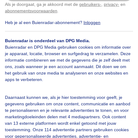
Als je doorgaat, ga je akkoord met de
gebruikers-
,
privacy-
en
Klik
hier
om dit aan te passen
abonnementsvoorwaarden
.
Heb je al een Buienradar-abonnement?
Inloggen
Grijsenguur
Regenachtig
Evendroog
Buienradar is onderdeel van DPG Media.
Buienradar en DPG Media gebruiken cookies om informatie over
je apparaat, locatie, browser en surfgedrag te verzamelen. Deze
Bekijk slideshow
informatie combineren we met de gegevens die je zelf deelt met
ons, zoals wanneer je een account aanmaakt. Dit doen we om
het gebruik van onze media te analyseren en onze websites en
apps te verbeteren.
Een moment geduld aub...
Daarnaast kunnen we, als je hier toestemming voor geeft, je
gegevens gebruiken om onze content, communicatie en aanbod
te personaliseren en je relevante advertenties te tonen, en voor
marketingdoeleinden delen met 4 mediapartners. Ook content
van 13 externe platformen wordt enkel getoond met jouw
toestemming. Onze 114 advertentie partners gebruiken cookies
voor gepersonaliseerde advertenties, advertentie- en