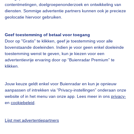
Over Buienradar
contentmetingen, doelgroepenonderzoek en ontwikkeling van
diensten. Sommige advertentie partners kunnen ook je precieze
geolocatie hiervoor gebruiken.
Bedrijfsgegevens
Veelgestelde vragen
Geef toestemming of betaal voor toegang
Door op "Gratis" te klikken, geef je toestemming voor alle
Contact
bovenstaande doeleinden. Indien je voor geen enkel doeleinde
Toegankelijkheid
toestemming wenst te geven, kun je kiezen voor een
advertentievrije ervaring door op “Buienradar Premium” te
Gebruikersvoorwaarden
klikken.
Adverteren
Buienradar Team
Jouw keuze geldt enkel voor Buienradar en kun je opnieuw
aanpassen of intrekken via “Privacy-instellingen” onderaan onze
Privacy beleid
website of in het menu van onze app. Lees meer in ons
privacy-
en
cookiebeleid
.
Cookie beleid
Privacy instellingen
Lijst met advertentiepartners
Gratis weerdata