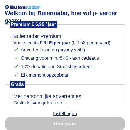
Welkom bij Buienradar, hoe wil je verder
gaan?
Premium € 6,99 / jaar
Mogen we je locatie gebruiken voor het
Weerfoto
weer?
Buienradar Premium
Voor slechts
€ 6,99 per jaar
(€ 0,58 per maand)
Advertentievrij en privacy veilig
Ontvang voor min. € 40,- aan cadeaus
Indien je hier nog geen akkoord op hebt gegeven,
verschijnt er zo een pop-up uit je browser waarin
10% donatie aan Staatsbosbeheer
deze toestemming gevraagd wordt.
Elk moment opzegbaar
Gratis
Is goed, toon de popup
Met persoonlijke advertenties
Gratis blijven gebruiken
Instellingen
Nu niet, misschien later
Doorgaan
Gebruik je Safari en wil je niet elke dag deze pop-up zien?