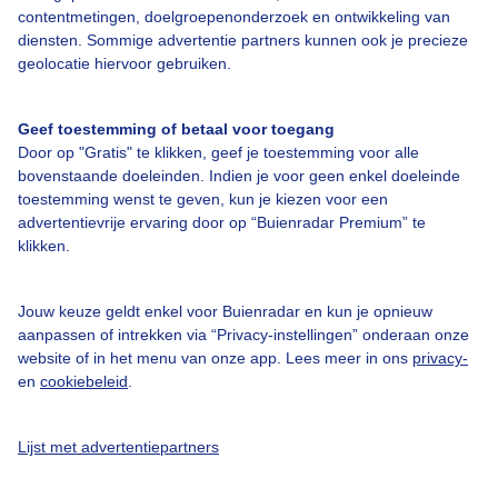
Over Buienradar
contentmetingen, doelgroepenonderzoek en ontwikkeling van
diensten. Sommige advertentie partners kunnen ook je precieze
geolocatie hiervoor gebruiken.
Bedrijfsgegevens
Veelgestelde vragen
Geef toestemming of betaal voor toegang
Contact
Door op "Gratis" te klikken, geef je toestemming voor alle
bovenstaande doeleinden. Indien je voor geen enkel doeleinde
Toegankelijkheid
toestemming wenst te geven, kun je kiezen voor een
advertentievrije ervaring door op “Buienradar Premium” te
Gebruikersvoorwaarden
klikken.
Adverteren
Buienradar Team
Jouw keuze geldt enkel voor Buienradar en kun je opnieuw
aanpassen of intrekken via “Privacy-instellingen” onderaan onze
Privacy beleid
website of in het menu van onze app. Lees meer in ons
privacy-
Cookie beleid
en
cookiebeleid
.
Privacy instellingen
Lijst met advertentiepartners
Gratis weerdata