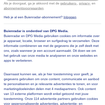
Als je doorgaat, ga je akkoord met de
gebruikers-
,
privacy-
en
Klik
hier
om dit aan te passen
Door: Hans Roest
Gemaakt: 05-02-2025, 29x bekeken
abonnementsvoorwaarden
.
Heb je al een Buienradar-abonnement?
Inloggen
Buienradar is onderdeel van DPG Media.
Buienradar en DPG Media gebruiken cookies om informatie over
Bekijk slideshow
je apparaat, locatie, browser en surfgedrag te verzamelen. Deze
informatie combineren we met de gegevens die je zelf deelt met
ons, zoals wanneer je een account aanmaakt. Dit doen we om
het gebruik van onze media te analyseren en onze websites en
apps te verbeteren.
Een moment geduld aub...
Daarnaast kunnen we, als je hier toestemming voor geeft, je
gegevens gebruiken om onze content, communicatie en aanbod
te personaliseren en je relevante advertenties te tonen, en voor
marketingdoeleinden delen met 4 mediapartners. Ook content
van 13 externe platformen wordt enkel getoond met jouw
toestemming. Onze 114 advertentie partners gebruiken cookies
voor gepersonaliseerde advertenties, advertentie- en