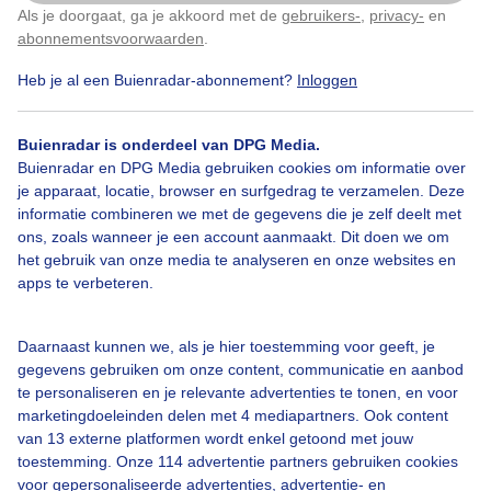
Als je doorgaat, ga je akkoord met de
gebruikers-
,
privacy-
en
Klik
hier
om dit aan te passen
abonnementsvoorwaarden
.
Heb je al een Buienradar-abonnement?
Inloggen
Bewolktenwaterkoud
Bloeiendenarcissen
Buienradar is onderdeel van DPG Media.
Buienradar en DPG Media gebruiken cookies om informatie over
Bekijk slideshow
je apparaat, locatie, browser en surfgedrag te verzamelen. Deze
informatie combineren we met de gegevens die je zelf deelt met
ons, zoals wanneer je een account aanmaakt. Dit doen we om
het gebruik van onze media te analyseren en onze websites en
apps te verbeteren.
Een moment geduld aub...
Daarnaast kunnen we, als je hier toestemming voor geeft, je
gegevens gebruiken om onze content, communicatie en aanbod
te personaliseren en je relevante advertenties te tonen, en voor
marketingdoeleinden delen met 4 mediapartners. Ook content
van 13 externe platformen wordt enkel getoond met jouw
toestemming. Onze 114 advertentie partners gebruiken cookies
voor gepersonaliseerde advertenties, advertentie- en
Over Buienradar