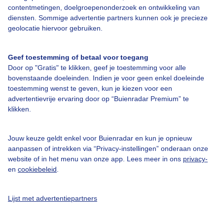
contentmetingen, doelgroepenonderzoek en ontwikkeling van
diensten. Sommige advertentie partners kunnen ook je precieze
Bedrijfsgegevens
geolocatie hiervoor gebruiken.
Veelgestelde vragen
Geef toestemming of betaal voor toegang
Contact
Door op "Gratis" te klikken, geef je toestemming voor alle
Toegankelijkheid
bovenstaande doeleinden. Indien je voor geen enkel doeleinde
toestemming wenst te geven, kun je kiezen voor een
Gebruikersvoorwaarden
advertentievrije ervaring door op “Buienradar Premium” te
klikken.
Adverteren
Buienradar Team
Jouw keuze geldt enkel voor Buienradar en kun je opnieuw
Privacy beleid
aanpassen of intrekken via “Privacy-instellingen” onderaan onze
website of in het menu van onze app. Lees meer in ons
privacy-
Cookie beleid
en
cookiebeleid
.
Privacy instellingen
Gratis weerdata
Lijst met advertentiepartners
@BuienradarNL