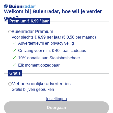
Welkom bij Buienradar, hoe wil je verder
gaan?
Premium € 6,99 / jaar
Mogen we je locatie gebruiken voor het
Bewolkt en waterkoud
weer?
Buienradar Premium
Voor slechts
€ 6,99 per jaar
(€ 0,58 per maand)
Advertentievrij en privacy veilig
Ontvang voor min. € 40,- aan cadeaus
Indien je hier nog geen akkoord op hebt gegeven,
verschijnt er zo een pop-up uit je browser waarin
10% donatie aan Staatsbosbeheer
deze toestemming gevraagd wordt.
Elk moment opzegbaar
Gratis
Is goed, toon de popup
Met persoonlijke advertenties
Gratis blijven gebruiken
Bewolkt en waterkoud
Instellingen
Nu niet, misschien later
Door: ria brasser
Gemaakt: 04-02-2025, 54x bekeken
Doorgaan
Gebruik je Safari en wil je niet elke dag deze pop-up zien?