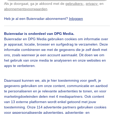
Als je doorgaat, ga je akkoord met de
gebruikers-
,
privacy-
en
Klik
hier
om dit aan te passen
abonnementsvoorwaarden
.
Heb je al een Buienradar-abonnement?
Inloggen
Watertaxi
Maas
Zon
Buienradar is onderdeel van DPG Media.
Buienradar en DPG Media gebruiken cookies om informatie over
Bekijk slideshow
je apparaat, locatie, browser en surfgedrag te verzamelen. Deze
informatie combineren we met de gegevens die je zelf deelt met
ons, zoals wanneer je een account aanmaakt. Dit doen we om
het gebruik van onze media te analyseren en onze websites en
apps te verbeteren.
Een moment geduld aub...
Daarnaast kunnen we, als je hier toestemming voor geeft, je
gegevens gebruiken om onze content, communicatie en aanbod
te personaliseren en je relevante advertenties te tonen, en voor
marketingdoeleinden delen met 4 mediapartners. Ook content
van 13 externe platformen wordt enkel getoond met jouw
toestemming. Onze 114 advertentie partners gebruiken cookies
voor gepersonaliseerde advertenties, advertentie- en
Over Buienradar