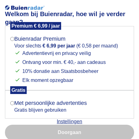
Welkom bij Buienradar, hoe wil je verder
gaan?
Premium € 6,99 / jaar
Mogen we je locatie gebruiken voor het
Watertaxi op de Nieuwe Maas
weer?
Buienradar Premium
Voor slechts
€ 6,99 per jaar
(€ 0,58 per maand)
Advertentievrij en privacy veilig
Ontvang voor min. € 40,- aan cadeaus
Indien je hier nog geen akkoord op hebt gegeven,
verschijnt er zo een pop-up uit je browser waarin
10% donatie aan Staatsbosbeheer
deze toestemming gevraagd wordt.
Elk moment opzegbaar
Gratis
Is goed, toon de popup
Met persoonlijke advertenties
Gratis blijven gebruiken
Met de snelle watertaxi naar huis
Instellingen
Nu niet, misschien later
Door: Simone Genna Wiersma
Gemaakt: 02-02-2025, 41x bekeken
Doorgaan
Gebruik je Safari en wil je niet elke dag deze pop-up zien?