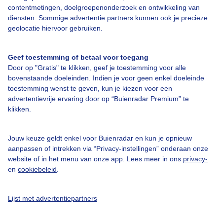
contentmetingen, doelgroepenonderzoek en ontwikkeling van
diensten. Sommige advertentie partners kunnen ook je precieze
Bedrijfsgegevens
geolocatie hiervoor gebruiken.
Veelgestelde vragen
Geef toestemming of betaal voor toegang
Contact
Door op "Gratis" te klikken, geef je toestemming voor alle
Toegankelijkheid
bovenstaande doeleinden. Indien je voor geen enkel doeleinde
toestemming wenst te geven, kun je kiezen voor een
Gebruikersvoorwaarden
advertentievrije ervaring door op “Buienradar Premium” te
klikken.
Adverteren
Buienradar Team
Jouw keuze geldt enkel voor Buienradar en kun je opnieuw
Privacy beleid
aanpassen of intrekken via “Privacy-instellingen” onderaan onze
website of in het menu van onze app. Lees meer in ons
privacy-
Cookie beleid
en
cookiebeleid
.
Privacy instellingen
Gratis weerdata
Lijst met advertentiepartners
@BuienradarNL