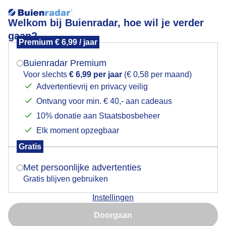
Welkom bij Buienradar, hoe wil je verder
gaan?
Premium € 6,99 / jaar
Mogen we je locatie gebruiken voor het
Mistige start ochtend
weer?
Buienradar Premium
Voor slechts
€ 6,99 per jaar
(€ 0,58 per maand)
Advertentievrij en privacy veilig
Ontvang voor min. € 40,- aan cadeaus
Indien je hier nog geen akkoord op hebt gegeven,
verschijnt er zo een pop-up uit je browser waarin
10% donatie aan Staatsbosbeheer
deze toestemming gevraagd wordt.
Elk moment opzegbaar
Gratis
Is goed, toon de popup
Met persoonlijke advertenties
Mistige start werkdag waar het opletten is op de weg
Gratis blijven gebruiken
Door: John Wiersma
Gemaakt: 01-02-2025, 64x bekeken
Instellingen
Nu niet, misschien later
Doorgaan
Gebruik je Safari en wil je niet elke dag deze pop-up zien?