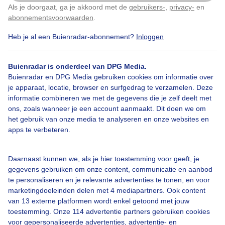
Als je doorgaat, ga je akkoord met de
gebruikers-
,
privacy-
en
Klik
hier
om dit aan te passen
#dichtmist
Winter
abonnementsvoorwaarden
.
Heb je al een Buienradar-abonnement?
Inloggen
Bekijk slideshow
Buienradar is onderdeel van DPG Media.
Buienradar en DPG Media gebruiken cookies om informatie over
je apparaat, locatie, browser en surfgedrag te verzamelen. Deze
informatie combineren we met de gegevens die je zelf deelt met
ons, zoals wanneer je een account aanmaakt. Dit doen we om
het gebruik van onze media te analyseren en onze websites en
Een moment geduld aub...
apps te verbeteren.
Daarnaast kunnen we, als je hier toestemming voor geeft, je
gegevens gebruiken om onze content, communicatie en aanbod
te personaliseren en je relevante advertenties te tonen, en voor
marketingdoeleinden delen met 4 mediapartners. Ook content
van 13 externe platformen wordt enkel getoond met jouw
Over Buienradar
toestemming. Onze 114 advertentie partners gebruiken cookies
voor gepersonaliseerde advertenties, advertentie- en