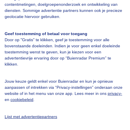
Bedrijfsgegevens
contentmetingen, doelgroepenonderzoek en ontwikkeling van
diensten. Sommige advertentie partners kunnen ook je precieze
Veelgestelde vragen
geolocatie hiervoor gebruiken.
Contact
Toegankelijkheid
Geef toestemming of betaal voor toegang
Door op "Gratis" te klikken, geef je toestemming voor alle
Gebruikersvoorwaarden
bovenstaande doeleinden. Indien je voor geen enkel doeleinde
toestemming wenst te geven, kun je kiezen voor een
Adverteren
advertentievrije ervaring door op “Buienradar Premium” te
Buienradar Team
klikken.
Privacy beleid
Jouw keuze geldt enkel voor Buienradar en kun je opnieuw
Cookie beleid
aanpassen of intrekken via “Privacy-instellingen” onderaan onze
Privacy instellingen
website of in het menu van onze app. Lees meer in ons
privacy-
en
cookiebeleid
.
Gratis weerdata
@BuienradarNL
Lijst met advertentiepartners
Buienradar