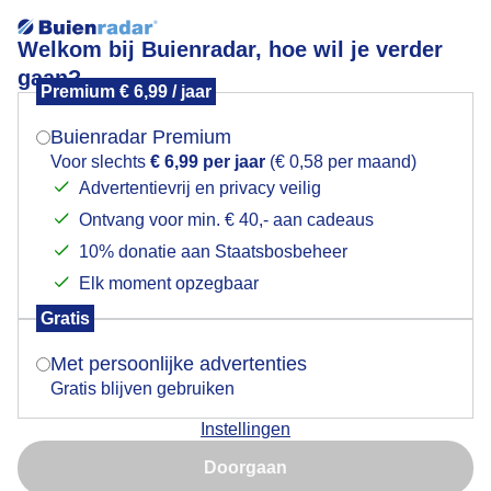
Welkom bij Buienradar, hoe wil je verder
gaan?
Premium € 6,99 / jaar
Mogen we je locatie gebruiken voor het
Knotwilgen in de polder
weer?
Buienradar Premium
Voor slechts
€ 6,99 per jaar
(€ 0,58 per maand)
Advertentievrij en privacy veilig
Ontvang voor min. € 40,- aan cadeaus
Indien je hier nog geen akkoord op hebt gegeven,
verschijnt er zo een pop-up uit je browser waarin
10% donatie aan Staatsbosbeheer
deze toestemming gevraagd wordt.
Elk moment opzegbaar
Gratis
Is goed, toon de popup
Met persoonlijke advertenties
Gratis blijven gebruiken
Knotwilgen in de polder van Altena en bewolking die
Instellingen
op komt zetten
Nu niet, misschien later
Doorgaan
Door: Agnes Advocaat
Gemaakt: 26-01-2025, 63x bekeken
Gebruik je Safari en wil je niet elke dag deze pop-up zien?