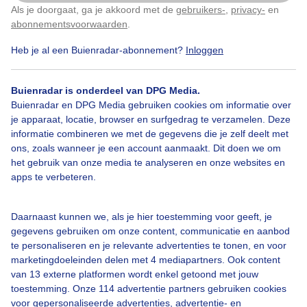
Als je doorgaat, ga je akkoord met de
gebruikers-
,
privacy-
en
Klik
hier
om dit aan te passen
abonnementsvoorwaarden
.
Heb je al een Buienradar-abonnement?
Inloggen
Knotwilgen
#opkomende_bewolking
Wolken
Buienradar is onderdeel van DPG Media.
Buienradar en DPG Media gebruiken cookies om informatie over
je apparaat, locatie, browser en surfgedrag te verzamelen. Deze
Bekijk slideshow
informatie combineren we met de gegevens die je zelf deelt met
ons, zoals wanneer je een account aanmaakt. Dit doen we om
het gebruik van onze media te analyseren en onze websites en
apps te verbeteren.
Een moment geduld aub...
Daarnaast kunnen we, als je hier toestemming voor geeft, je
gegevens gebruiken om onze content, communicatie en aanbod
te personaliseren en je relevante advertenties te tonen, en voor
marketingdoeleinden delen met 4 mediapartners. Ook content
van 13 externe platformen wordt enkel getoond met jouw
toestemming. Onze 114 advertentie partners gebruiken cookies
voor gepersonaliseerde advertenties, advertentie- en