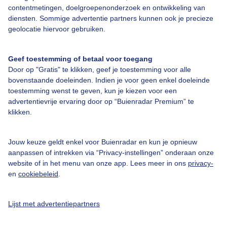
Over Buienradar
contentmetingen, doelgroepenonderzoek en ontwikkeling van
diensten. Sommige advertentie partners kunnen ook je precieze
geolocatie hiervoor gebruiken.
Bedrijfsgegevens
Veelgestelde vragen
Geef toestemming of betaal voor toegang
Door op "Gratis" te klikken, geef je toestemming voor alle
Contact
bovenstaande doeleinden. Indien je voor geen enkel doeleinde
Toegankelijkheid
toestemming wenst te geven, kun je kiezen voor een
advertentievrije ervaring door op “Buienradar Premium” te
Gebruikersvoorwaarden
klikken.
Adverteren
Buienradar Team
Jouw keuze geldt enkel voor Buienradar en kun je opnieuw
aanpassen of intrekken via “Privacy-instellingen” onderaan onze
Privacy beleid
website of in het menu van onze app. Lees meer in ons
privacy-
en
cookiebeleid
.
Cookie beleid
Privacy instellingen
Lijst met advertentiepartners
Gratis weerdata