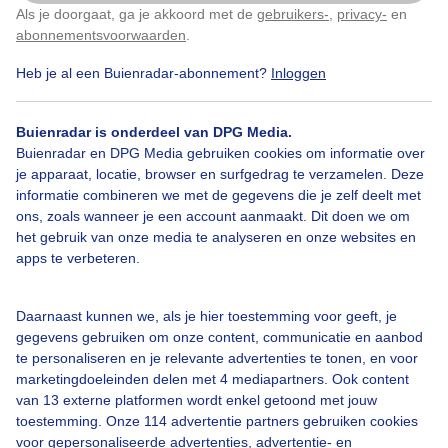
Als je doorgaat, ga je akkoord met de
gebruikers-
,
privacy-
en
Klik
hier
om dit aan te passen
abonnementsvoorwaarden
.
Heb je al een Buienradar-abonnement?
Inloggen
Hoogwater
Wolken
Zonsopkomst
Buienradar is onderdeel van DPG Media.
Buienradar en DPG Media gebruiken cookies om informatie over
Bekijk slideshow
je apparaat, locatie, browser en surfgedrag te verzamelen. Deze
informatie combineren we met de gegevens die je zelf deelt met
ons, zoals wanneer je een account aanmaakt. Dit doen we om
het gebruik van onze media te analyseren en onze websites en
apps te verbeteren.
Een moment geduld aub...
Daarnaast kunnen we, als je hier toestemming voor geeft, je
gegevens gebruiken om onze content, communicatie en aanbod
te personaliseren en je relevante advertenties te tonen, en voor
marketingdoeleinden delen met 4 mediapartners. Ook content
van 13 externe platformen wordt enkel getoond met jouw
toestemming. Onze 114 advertentie partners gebruiken cookies
voor gepersonaliseerde advertenties, advertentie- en
Over Buienradar