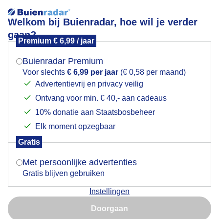
Welkom bij Buienradar, hoe wil je verder
gaan?
Premium € 6,99 / jaar
Mogen we je locatie gebruiken voor het
Weer hoog water
weer?
Buienradar Premium
Voor slechts
€ 6,99 per jaar
(€ 0,58 per maand)
Advertentievrij en privacy veilig
Ontvang voor min. € 40,- aan cadeaus
Indien je hier nog geen akkoord op hebt gegeven,
verschijnt er zo een pop-up uit je browser waarin
10% donatie aan Staatsbosbeheer
deze toestemming gevraagd wordt.
Elk moment opzegbaar
Gratis
Is goed, toon de popup
Met persoonlijke advertenties
Gratis blijven gebruiken
Weer hoog water en is dat een klein buitje in de verte?
Instellingen
Nu niet, misschien later
Door: Agnes Advocaat
Gemaakt: 26-01-2025, 45x bekeken
Doorgaan
Gebruik je Safari en wil je niet elke dag deze pop-up zien?