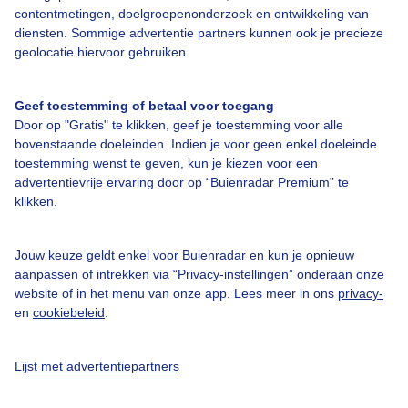
contentmetingen, doelgroepenonderzoek en ontwikkeling van
diensten. Sommige advertentie partners kunnen ook je precieze
Bedrijfsgegevens
geolocatie hiervoor gebruiken.
Veelgestelde vragen
Geef toestemming of betaal voor toegang
Contact
Door op "Gratis" te klikken, geef je toestemming voor alle
Toegankelijkheid
bovenstaande doeleinden. Indien je voor geen enkel doeleinde
toestemming wenst te geven, kun je kiezen voor een
Gebruikersvoorwaarden
advertentievrije ervaring door op “Buienradar Premium” te
klikken.
Adverteren
Buienradar Team
Jouw keuze geldt enkel voor Buienradar en kun je opnieuw
Privacy beleid
aanpassen of intrekken via “Privacy-instellingen” onderaan onze
website of in het menu van onze app. Lees meer in ons
privacy-
Cookie beleid
en
cookiebeleid
.
Privacy instellingen
Gratis weerdata
Lijst met advertentiepartners
@BuienradarNL