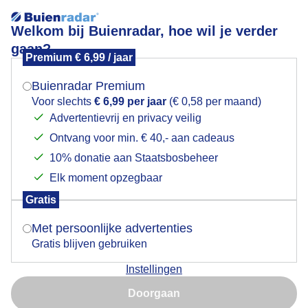
Welkom bij Buienradar, hoe wil je verder
gaan?
Premium € 6,99 / jaar
Mogen we je locatie gebruiken voor het
Arkel geeft kleur tijdens deze grijze dagen
weer?
Buienradar Premium
Voor slechts
€ 6,99 per jaar
(€ 0,58 per maand)
Advertentievrij en privacy veilig
Ontvang voor min. € 40,- aan cadeaus
Indien je hier nog geen akkoord op hebt gegeven,
verschijnt er zo een pop-up uit je browser waarin
10% donatie aan Staatsbosbeheer
deze toestemming gevraagd wordt.
Elk moment opzegbaar
Gratis
Is goed, toon de popup
Met persoonlijke advertenties
Gratis blijven gebruiken
Instellingen
Nu niet, misschien later
Doorgaan
Gebruik je Safari en wil je niet elke dag deze pop-up zien?
Door: Chris Biesheuvel
Gemaakt: 17-12-2024, 60x bekeken