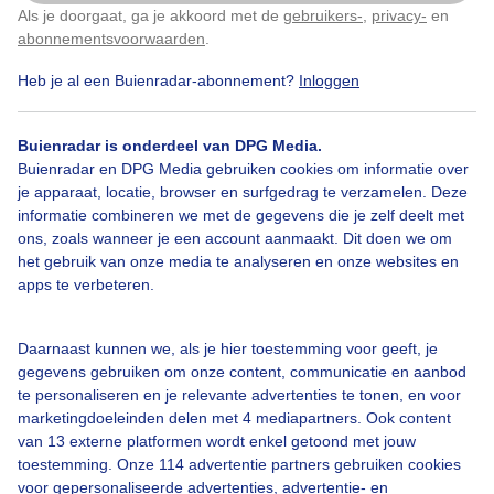
Als je doorgaat, ga je akkoord met de
gebruikers-
,
privacy-
en
Klik
hier
om dit aan te passen
abonnementsvoorwaarden
.
Heb je al een Buienradar-abonnement?
Inloggen
Buienradar is onderdeel van DPG Media.
Bekijk slideshow
Buienradar en DPG Media gebruiken cookies om informatie over
je apparaat, locatie, browser en surfgedrag te verzamelen. Deze
informatie combineren we met de gegevens die je zelf deelt met
ons, zoals wanneer je een account aanmaakt. Dit doen we om
het gebruik van onze media te analyseren en onze websites en
apps te verbeteren.
Een moment geduld aub...
Daarnaast kunnen we, als je hier toestemming voor geeft, je
gegevens gebruiken om onze content, communicatie en aanbod
te personaliseren en je relevante advertenties te tonen, en voor
marketingdoeleinden delen met 4 mediapartners. Ook content
van 13 externe platformen wordt enkel getoond met jouw
Over Buienradar
toestemming. Onze 114 advertentie partners gebruiken cookies
voor gepersonaliseerde advertenties, advertentie- en