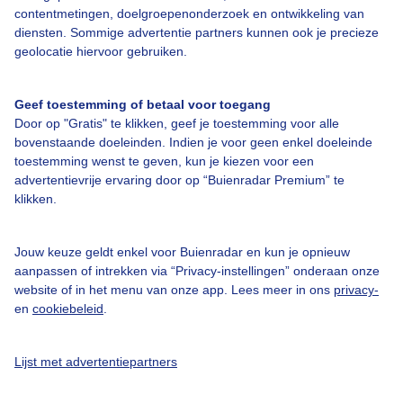
contentmetingen, doelgroepenonderzoek en ontwikkeling van
Bedrijfsgegevens
diensten. Sommige advertentie partners kunnen ook je precieze
geolocatie hiervoor gebruiken.
Veelgestelde vragen
Contact
Geef toestemming of betaal voor toegang
Toegankelijkheid
Door op "Gratis" te klikken, geef je toestemming voor alle
bovenstaande doeleinden. Indien je voor geen enkel doeleinde
Gebruikersvoorwaarden
toestemming wenst te geven, kun je kiezen voor een
advertentievrije ervaring door op “Buienradar Premium” te
Adverteren
klikken.
Buienradar Team
Privacy beleid
Jouw keuze geldt enkel voor Buienradar en kun je opnieuw
aanpassen of intrekken via “Privacy-instellingen” onderaan onze
Cookie beleid
website of in het menu van onze app. Lees meer in ons
privacy-
Privacy instellingen
en
cookiebeleid
.
Gratis weerdata
Lijst met advertentiepartners
@BuienradarNL