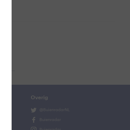
 aub...
Overig
@BuienradarNL
Buienradar
Buienradar