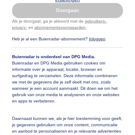
Is goed, toon de popup
Doorgaan
Nu niet, misschien later
Als je doorgaat, ga je akkoord met de
gebruikers-
,
privacy-
en
abonnementsvoorwaarden
.
Gebruik je Safari en wil je niet elke dag deze pop-up
zien?
Heb je al een Buienradar-abonnement?
Inloggen
Klik
hier
om dit aan te passen
Buienradar is onderdeel van DPG Media.
Buienradar en DPG Media gebruiken cookies om
informatie over je apparaat, locatie, browser en
surfgedrag te verzamelen. Deze informatie combineren
we met de gegevens die je zelf deelt met ons, zoals
wanneer je een account aanmaakt. Dit doen we om het
gebruik van onze media te analyseren en onze websites
en apps te verbeteren.
oog voor een herfstboswandeling
Daarnaast kunnen we, als je hier toestemming voor geeft,
je gegevens gebruiken om onze content, communicatie
r: ria brasser
Gemaakt: 14-11-2024, 102x bekeken
en aanbod te personaliseren en je relevante advertenties