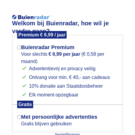
Reisinforma
Welkom bij Buienradar, hoe wil je
verder gaan?
Premium € 6,99 / jaar
Buienradar Premium
Voor slechts
€ 6,99 per jaar
(€ 0,58 per
wijd
Foto en video
Weerzine
maand)
Mogen we je locatie gebruiken voor
Advertentievrij en privacy veilig
het weer?
Zoeken in 
Ontvang voor min. € 40,- aan cadeaus
10% donatie aan Staatsbosbeheer
erfstboswandeling
Elk moment opzegbaar
Indien je hier nog geen akkoord op hebt
Gratis
gegeven, verschijnt er zo een pop-up uit
je browser waarin deze toestemming
Met persoonlijke advertenties
gevraagd wordt.
Gratis blijven gebruiken
Instellingen