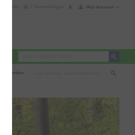
tie:
Files
| Treinmeldingen
Mijn Account
0
8
foto & video: