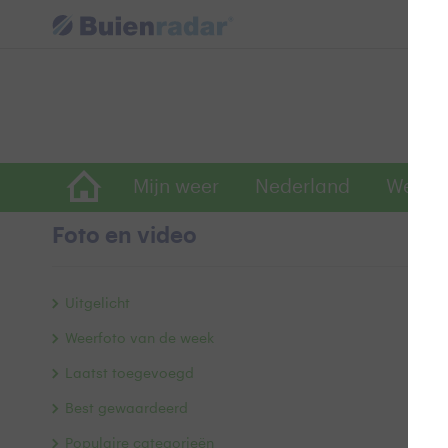
Mijn weer
Nederland
Wereld
Foto en video
H
Uitgelicht
Weerfoto van de week
Laatst toegevoegd
Best gewaardeerd
Populaire categorieën