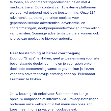
te tonen, en voor marketingdoeleinden delen met 4
mediapartners. Ook content van 13 externe platformen
erfstboswandeling
Droog
Somszon
wordt enkel getoond met jouw toestemming. Onze 114
advertentie partners gebruiken cookies voor
gepersonaliseerde advertenties, advertentie- en
ekijk slideshow
contentmetingen, doelgroepenonderzoek en ontwikkeling
van diensten. Sommige advertentie partners kunnen ook
je precieze geolocatie hiervoor gebruiken.
Geef toestemming of betaal voor toegang
Door op "Gratis" te klikken, geef je toestemming voor alle
Een moment geduld
bovenstaande doeleinden. Indien je voor geen enkel
doeleinde toestemming wenst te geven, kun je kiezen
voor een advertentievrije ervaring door op “Buienradar
Premium” te klikken.
uienradar
Mijn weer
Jouw keuze geldt enkel voor Buienradar en kun je
fsgegevens
De Bilt
opnieuw aanpassen of intrekken via “Privacy-instellingen”
stelde vragen
onderaan onze website of in het menu van onze app.
Lees meer in ons
privacy-
en
cookiebeleid
.
t