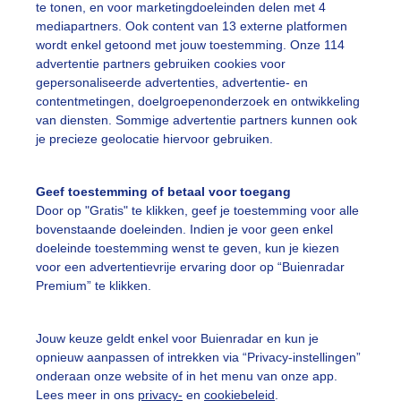
te tonen, en voor marketingdoeleinden delen met 4
mediapartners. Ook content van 13 externe platformen
lematis
Regen
wordt enkel getoond met jouw toestemming. Onze 114
advertentie partners gebruiken cookies voor
gepersonaliseerde advertenties, advertentie- en
ekijk slideshow
contentmetingen, doelgroepenonderzoek en ontwikkeling
van diensten. Sommige advertentie partners kunnen ook
je precieze geolocatie hiervoor gebruiken.
Geef toestemming of betaal voor toegang
Door op "Gratis" te klikken, geef je toestemming voor alle
Een moment geduld
bovenstaande doeleinden. Indien je voor geen enkel
doeleinde toestemming wenst te geven, kun je kiezen
voor een advertentievrije ervaring door op “Buienradar
Premium” te klikken.
uienradar
Mijn weer
Jouw keuze geldt enkel voor Buienradar en kun je
fsgegevens
De Bilt
opnieuw aanpassen of intrekken via “Privacy-instellingen”
stelde vragen
onderaan onze website of in het menu van onze app.
Lees meer in ons
privacy-
en
cookiebeleid
.
t