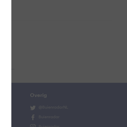
 aub...
Overig
@BuienradarNL
Buienradar
Buienradar