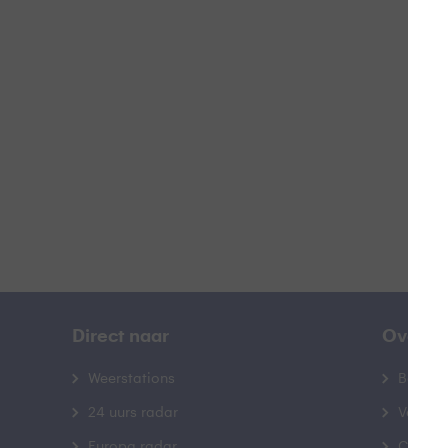
C
B
Direct naar
Over B
Weerstations
Bedrij
24 uurs radar
Veelge
Europa radar
Contac