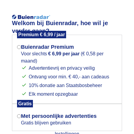
Reisinforma
Welkom bij Buienradar, hoe wil je
verder gaan?
Premium € 6,99 / jaar
Buienradar Premium
Voor slechts
€ 6,99 per jaar
(€ 0,58 per
wijd
Foto en video
Weerzine
maand)
Mogen we je locatie gebruiken voor
Advertentievrij en privacy veilig
het weer?
Zoeken in 
Ontvang voor min. € 40,- aan cadeaus
10% donatie aan Staatsbosbeheer
LEMATIS in de REGEN
Elk moment opzegbaar
Indien je hier nog geen akkoord op hebt
Gratis
gegeven, verschijnt er zo een pop-up uit
je browser waarin deze toestemming
Met persoonlijke advertenties
gevraagd wordt.
Gratis blijven gebruiken
Instellingen