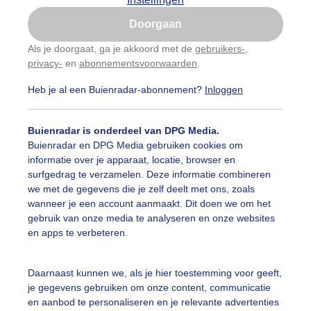
Is goed, toon de popup
Doorgaan
Nu niet, misschien later
Als je doorgaat, ga je akkoord met de
gebruikers-
,
privacy-
en
abonnementsvoorwaarden
.
Gebruik je Safari en wil je niet elke dag deze pop-up
zien?
Heb je al een Buienradar-abonnement?
Inloggen
Klik
hier
om dit aan te passen
Buienradar is onderdeel van DPG Media.
Buienradar en DPG Media gebruiken cookies om
informatie over je apparaat, locatie, browser en
surfgedrag te verzamelen. Deze informatie combineren
we met de gegevens die je zelf deelt met ons, zoals
wanneer je een account aanmaakt. Dit doen we om het
gebruik van onze media te analyseren en onze websites
en apps te verbeteren.
Clematis weer in bloei , zacht gemiezer in de avond
Daarnaast kunnen we, als je hier toestemming voor geeft,
je gegevens gebruiken om onze content, communicatie
r: Nellie Bartels
Gemaakt: 09-11-2024, 81x bekeken
en aanbod te personaliseren en je relevante advertenties