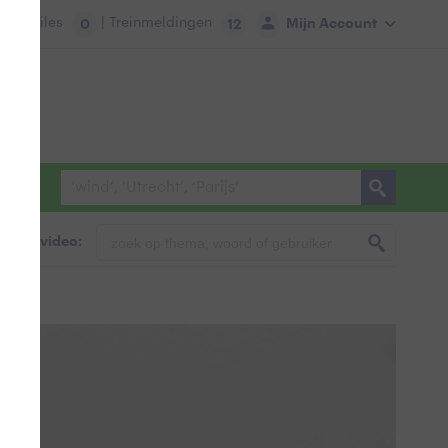
tie:
Files
| Treinmeldingen
Mijn Account
0
12
foto & video: