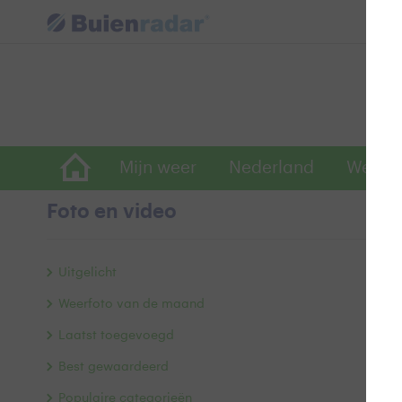
Mijn weer
Nederland
Wereld
Foto en video
C
Uitgelicht
Weerfoto van de maand
Laatst toegevoegd
Best gewaardeerd
Populaire categorieën